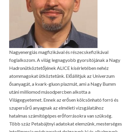
Nagyenergiás magfizikával és részecskefizikával
foglalkozom. A világ legnagyobb gyorsítójának a Nagy
Hadronütköztetőjének ALICE kísérletében nehéz
atommagokat ütköztetünk. Előállítjuk az Univerzum
ősanyagát, a kvark-gluon plazmát, ami a Nagy Bumm
utáni milliomod másodpercben alkotta a
Világegyetemet. Ennek az erősen kölcsönható forró és
szupersűrű anyagnak az elméleti vizsgálatához
hatalmas számítógépes erőforrásokra van szükség.
Több száz Petabájtnyi adatokat elemzünk, mesterséges
intelligencia módszereket dolgozunk ki és alkalmzunk.