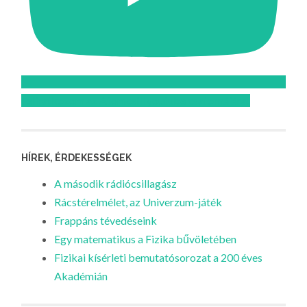
Feliratkozom az Atomcsill youtube csatornájára!
HÍREK, ÉRDEKESSÉGEK
A második rádiócsillagász
Rácstérelmélet, az Univerzum-játék
Frappáns tévedéseink
Egy matematikus a Fizika bűvöletében
Fizikai kísérleti bemutatósorozat a 200 éves
Akadémián