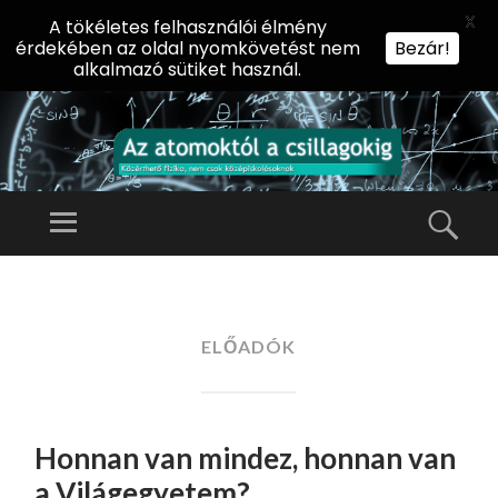
X
A tökéletes felhasználói élmény
érdekében az oldal nyomkövetést nem
Bezár!
alkalmazó sütiket használ.
AZ
AT
Menü
Kere
O
Előadássorozat
M
középiskolásoknak
TOVÁBB
O
A
az ELTE
KT
TARTALOMHOZ
ELŐADÓK
Természettudományi
Ó
Kar Fizikai
L
Intézetében
A
Honnan van mindez, honnan van
CS
IL
a Világegyetem?