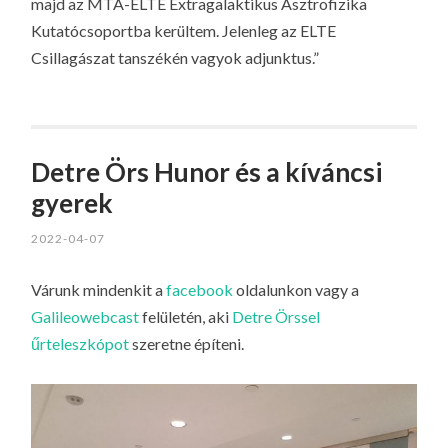
majd az MTA-ELTE Extragalaktikus Asztrofizika
Kutatócsoportba kerültem. Jelenleg az ELTE
Csillagászat tanszékén vagyok adjunktus.”
Detre Örs Hunor és a kíváncsi
gyerek
2022-04-07
Várunk mindenkit a
facebook
oldalunkon vagy a
Galileowebcast
felületén, aki
Detre Örssel
űrteleszkópot
szeretne építeni.