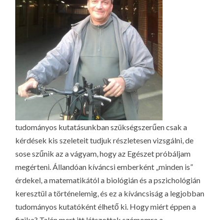
tudományos kutatásunkban szükségszerűen csak a
kérdések kis szeleteit tudjuk részletesen vizsgálni, de
sose szűnik az a vágyam, hogy az Egészet próbáljam
megérteni. Állandóan kíváncsi emberként „minden is”
érdekel, a matematikától a biológián és a pszichológián
keresztül a történelemig, és ez a kíváncsiság a legjobban
tudományos kutatóként élhető ki. Hogy miért éppen a
fizika? Talán mert itt látszottak számomra a