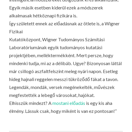
Egyik másik esetben kiderül ezek a módszerek
alkalmasak hétköznapi fizikára is.
Így született ennek az előadásnak az ötlete is, a Wigner
Fizikai
Kutatóközpont, Wigner Tudományos Számítási
Laboratóriumának egyik tudományos kutatási
projektjében, melléktermékként. Mert persze, hogy
mindenki tudja, mi az a délibáb. Ugye? Bizonyosan láttál
már csillogó aszfaltfelszínt meleg nyári napon. Esetleg
hideg hajnali reggelen messzi tükröződő fákat a tavon.
Legendák, mondák, versek megénekelték, művészek
megfestették a lebegő városokat, hajókat.
Elhisszük mindezt? A
mostani előadás
is egy kis aha
élmény. Lássuk csak, hogy miként is van ez pontosan!”