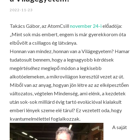
LA
2022-11-23
G
O
Takács Gábor, az AtomCsill
november 24-i
előadója:
KI
„Mint sok más embert, engem is már gyerekkorom óta
G
elbűvölt a csillagos ég látványa.
Honnan van mindez, honnan van a Világegyetem? Hamar
tudatosult bennem, hogy a legnagyobb kérdések
megértéséhez meglepő módon a legkisebb
alkotóelemeken, a mikrovilágon keresztül vezet az út.
Miből van az anyag, hogyan jön létre az az elképesztően
változatos, végtelen Mindenség, ami elénk, a kezdetek
után sok-sok milliárd évig tartó evolúcióval kialakult
emberi lények szeme elé tárul? Ez vezetett oda, hogy
kvantumelmélettel foglalkozzak.
A saját