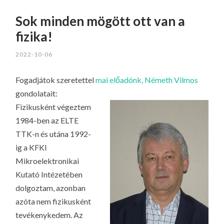
Sok minden mögött ott van a
fizika!
2022-10-06
Fogadjátok szeretettel
mai előadónk, Németh Vilmos
gondolatait:
Fizikusként végeztem
1984-ben az ELTE
TTK-n és utána 1992-
ig a KFKI
Mikroelektronikai
Kutató Intézetében
dolgoztam, azonban
azóta nem fizikusként
tevékenykedem. Az