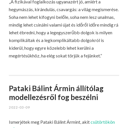
„A fizikával foglalkozás ugyanazért jó, amiért a
hegymászás, kirándulás, csavargás: a világ megismerése.
Soha nem lehet kifogyni belőle, soha nem lesz unalmas,
mindig lehet csinálni valami újat és időről időre mindig rá
lehet ébredni, hogy a legegyszerűbb dolgok is milyen
komplikáltak és a legkomplikáltabb dolgokról is
kiderül, hogy egyre közelebb lehet kerülni a
megértésükhöz, ha elég sokat törjük a fejünket.”
Pataki Bálint Ármin állítólag
modellezésről fog beszélni
2022-03-09
Ismerjétek meg Pataki Bálint Ármint, akit
csütörtökön