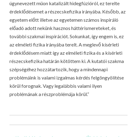
úgynevezett müon katalizált hidegfúzióról, ez terelte
érdeklődésemet a részecskefizika irányába. Később, az
egyetem előtt illetve az egyetemen számos inspiráló
előadó adott nekünk hasznos háttérismereteket, és
további szakmai inspirációt. Sokunkat, így engem is, ez
az elméleti fizika irányába terelt. A meglevő kísérleti
érdeklődésem miatt így az elméleti fizika és a kísérleti
részecskefizika határán kötöttem ki. A kutatói szakma
szépségéhez hozzátartozik, hogy a mindennapi
problémáink is valami izgalmas kérdés felgöngyölítése
körül forognak. Vagy legalábbis valami ilyen
problémának a részproblémája körül.”
Bejegyzések