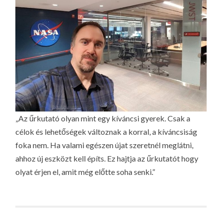
„Az űrkutató olyan mint egy kíváncsi gyerek. Csak a
célok és lehetőségek változnak a korral, a kíváncsiság
foka nem. Ha valami egészen újat szeretnél meglátni,
ahhoz új eszközt kell építs. Ez hajtja az űrkutatót hogy
olyat érjen el, amit még előtte soha senki.”