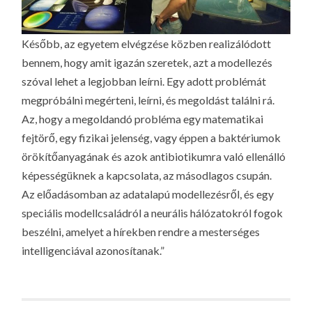
Később, az egyetem elvégzése közben realizálódott
bennem, hogy amit igazán szeretek, azt a modellezés
szóval lehet a legjobban leírni. Egy adott problémát
megpróbálni megérteni, leírni, és megoldást találni rá.
Az, hogy a megoldandó probléma egy matematikai
fejtörő, egy fizikai jelenség, vagy éppen a baktériumok
örökítőanyagának és azok antibiotikumra való ellenálló
képességüknek a kapcsolata, az másodlagos csupán.
Az előadásomban az adatalapú modellezésről, és egy
speciális modellcsaládról a neurális hálózatokról fogok
beszélni, amelyet a hírekben rendre a mesterséges
intelligenciával azonosítanak.”