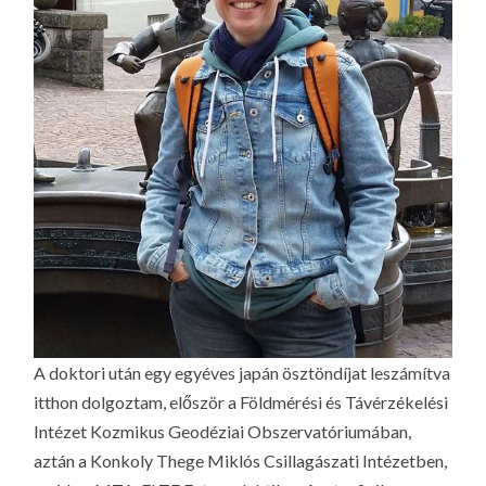
A doktori után egy egyéves japán ösztöndíjat leszámítva
itthon dolgoztam, először a Földmérési és Távérzékelési
Intézet Kozmikus Geodéziai Obszervatóriumában,
aztán a Konkoly Thege Miklós Csillagászati Intézetben,