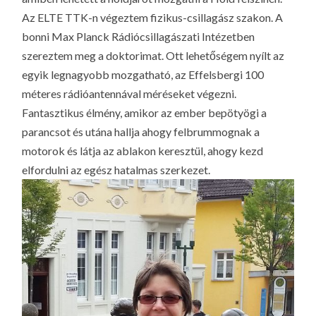
Az ELTE TTK-n végeztem fizikus-csillagász szakon. A
bonni Max Planck Rádiócsillagászati Intézetben
szereztem meg a doktorimat. Ott lehetőségem nyílt az
egyik legnagyobb mozgatható, az Effelsbergi 100
méteres rádióantennával méréseket végezni.
Fantasztikus élmény, amikor az ember bepötyögi a
parancsot és utána hallja ahogy felbrummognak a
motorok és látja az ablakon keresztül, ahogy kezd
elfordulni az egész hatalmas szerkezet.