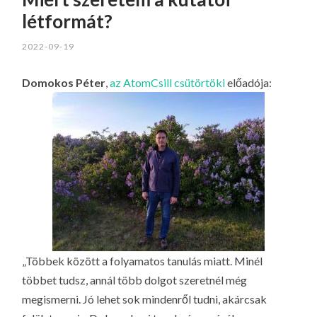
létformát?
2022-09-19
Domokos Péter
,
az AtomCsill csütörtöki
előadója:
„Többek között a folyamatos tanulás miatt. Minél
többet tudsz, annál több dolgot szeretnél még
megismerni. Jó lehet sok mindenről tudni, akárcsak