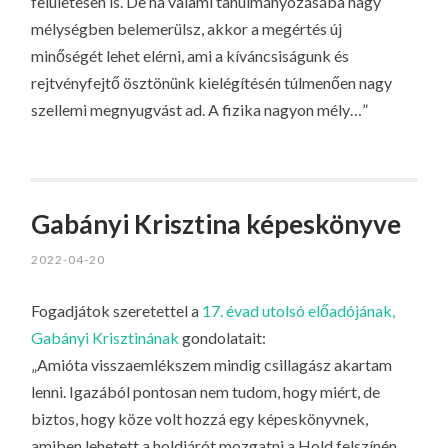
felületesen is. De ha valami tanulmányozásába nagy
mélységben belemerülsz, akkor a megértés új
minőségét lehet elérni, ami a kíváncsiságunk és
rejtvényfejtő ösztönünk kielégítésén túlmenően nagy
szellemi megnyugvást ad. A fizika nagyon mély…”
Gabányi Krisztina képeskönyve
2022-04-20
Fogadjátok szeretettel a
17. évad utolsó előadójának,
Gabányi Krisztinának
gondolatait:
„Amióta visszaemlékszem mindig csillagász akartam
lenni. Igazából pontosan nem tudom, hogy miért, de
biztos, hogy köze volt hozzá egy képeskönyvnek,
amiben lehetett a holdjárót mozgatni a Hold felszínén.