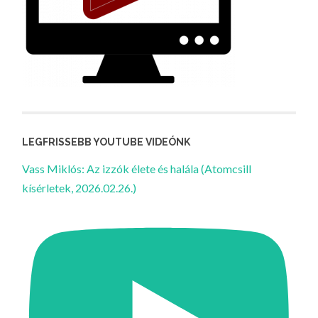
LEGFRISSEBB YOUTUBE VIDEÓNK
Vass Miklós: Az izzók élete és halála (Atomcsill
kísérletek, 2026.02.26.)