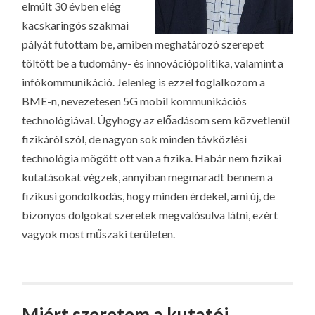
elmúlt 30 évben elég
kacskaringós szakmai
pályát futottam be, amiben meghatározó szerepet
töltött be a tudomány- és innovációpolitika, valamint a
infókommunikáció. Jelenleg is ezzel foglalkozom a
BME-n, nevezetesen 5G mobil kommunikációs
technológiával. Úgyhogy az előadásom sem közvetlenül
fizikáról szól, de nagyon sok minden távközlési
technológia mögött ott van a fizika. Habár nem fizikai
kutatásokat végzek, annyiban megmaradt bennem a
fizikusi gondolkodás, hogy minden érdekel, ami új, de
bizonyos dolgokat szeretek megvalósulva látni, ezért
vagyok most műszaki területen.
Miért szeretem a kutatói