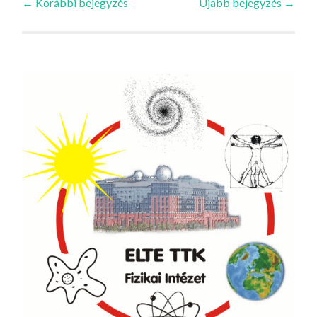
←
Korábbi bejegyzés
Újabb bejegyzés
→
navigációja