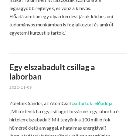
legnagyobb rejtélyek, és vonz a kihívás.
Előadásomban egy olyan kérdést járok körbe, ami
tudományos munkámban is foglalkoztat és amiről
egyetemi kurzust is tartok.”
Egy elszabadult csillag a
laborban
2022-11-09
Zoletnik Sándor, az AtomCsill
csütörtöki előadója
:
„Mi történik ha egy csillagot bezárunk egy laborba és
hirtelen elszabadul? Mit tegyünk a 100 millió fok
hőmérsékletű anyaggal, a hatalmas energiával?
Ilyen kérdések is felmerülnek, mikor a magfúziós