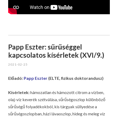
Papp Eszter: sűrűséggel
kapcsolatos kísérletek (XVI/9.)
2021-02-25
Előadó:
Papp Eszter
(ELTE, fizikus doktorandusz)
Kísérletek:
hámozatlan és hámozott citrom a vízben,
olaj-víz keverék szétválása, sűrűségoszlop különböző
sűrűségű folyadékokból, kis tárgyak süllyedése a
sűrűségoszlopban, házi lávaoszlop, hideg és meleg víz