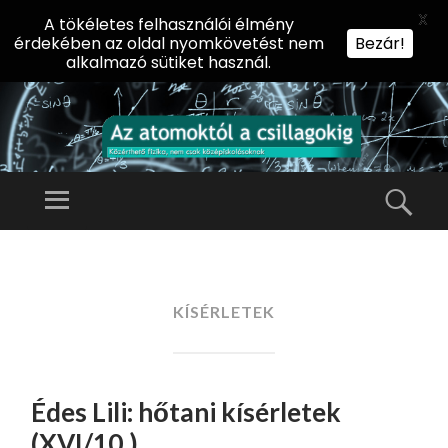
X
A tökéletes felhasználói élmény
érdekében az oldal nyomkövetést nem
Bezár!
alkalmazó sütiket használ.
AZ
AT
Menü
Kere
O
Előadássorozat
M
középiskolásoknak
TOVÁBB
O
A
az ELTE
KT
TARTALOMHOZ
KÍSÉRLETEK
Természettudományi
Ó
Kar Fizikai
L
Intézetében
A
Édes Lili: hőtani kísérletek
CS
IL
(XVI/10.)