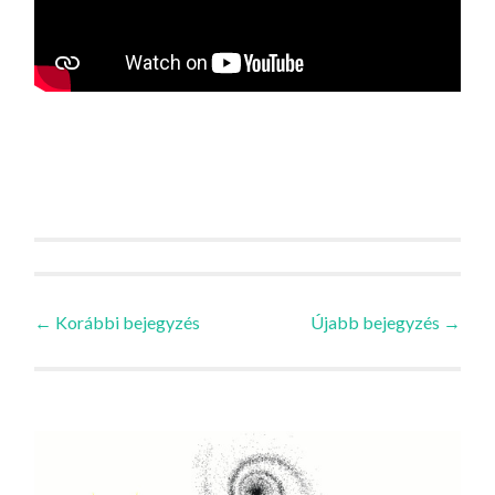
Bejegyzések
←
Korábbi bejegyzés
Újabb bejegyzés
→
navigációja