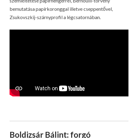
szemléltetése papírhengerrel, Bernoulli-törvény
bemutatása papírkoronggal illetve cseppentővel,
Zsukovszkij-szárnyprofil a légcsatornában.
Boldizsár Bálint: forgó