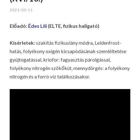
LA
2021-03-11
G
O
Előadó:
Édes Lili
(ELTE, fizikus hallgató)
KI
G
Kísérletek:
szakítás fizikuslány módra, Leidenfrost-
hatás, folyékony oxigén kicsapódásának szemléltetése
gyújtogatással, kriofor: fagyasztás párolgással,
folyékony nitrogén szökőkút, mennydörgés: a folyékony
nitrogén és a forró víz találkozásakor.