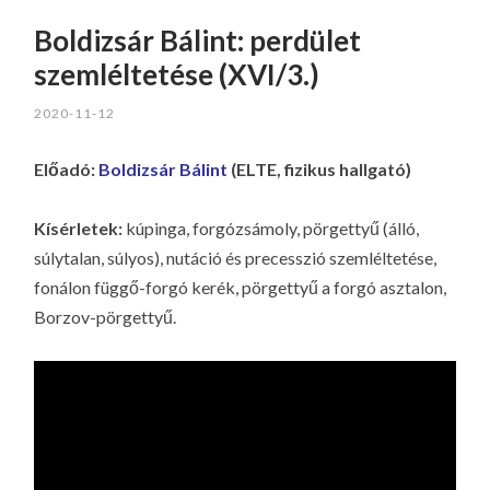
Boldizsár Bálint: perdület
szemléltetése (XVI/3.)
2020-11-12
Előadó:
Boldizsár Bálint
(ELTE, fizikus hallgató)
Kísérletek:
kúpinga, forgózsámoly, pörgettyű (álló,
súlytalan, súlyos), nutáció és precesszió szemléltetése,
fonálon függő-forgó kerék, pörgettyű a forgó asztalon,
Borzov-pörgettyű.