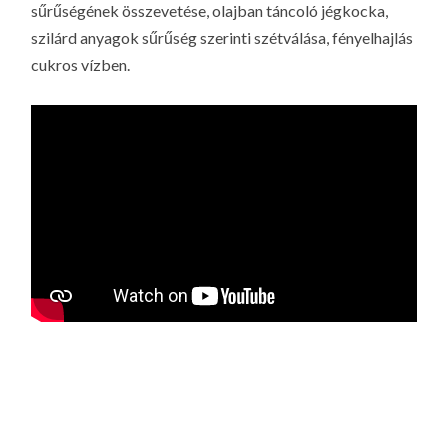
sűrűségének összevetése, olajban táncoló jégkocka,
szilárd anyagok sűrűség szerinti szétválása, fényelhajlás
cukros vízben.