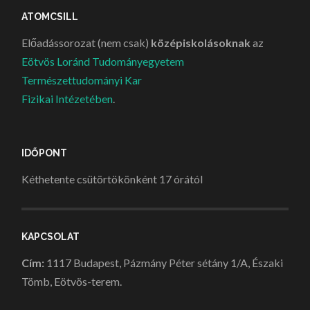
ATOMCSILL
Előadássorozat (nem csak)
középiskolásoknak
az
Eötvös Loránd Tudományegyetem
Természettudományi Kar
Fizikai Intézetében
.
IDŐPONT
Kéthetente csütörtökönként 17 órától
KAPCSOLAT
Cím:
1117 Budapest, Pázmány Péter sétány 1/A, Északi
Tömb, Eötvös-terem.