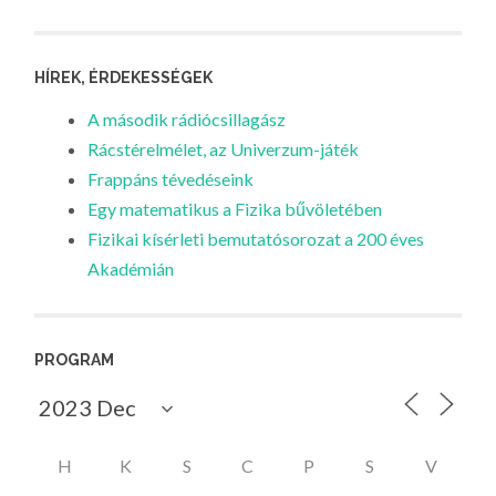
HÍREK, ÉRDEKESSÉGEK
A második rádiócsillagász
Rácstérelmélet, az Univerzum-játék
Frappáns tévedéseink
Egy matematikus a Fizika bűvöletében
Fizikai kísérleti bemutatósorozat a 200 éves
Akadémián
PROGRAM
H
K
S
C
P
S
V