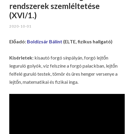
rendszerek szemléltetése
(XVI/1.)
2020-10-01
Előadó:
Boldizsár Bálint
(ELTE, fizikus hallgató)
Kísérletek:
kisautó forgó sínpályán, forgó lejtőn
leguruló golyók, víz felszíne a forgó palackban, lejtőn
felfelé guruló testek, tömör és üres henger versenye a
lejtőn, matematikai és fizikai inga.