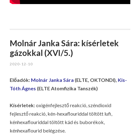
Molnár Janka Sára: kísérletek
gázokkal (XVI/5.)
2020-12-10
Előadók:
Molnár Janka Sára
(ELTE, OKTONDI),
Kis-
Tóth Ágnes
(ELTE Atomfizika Tanszék)
Kísérletek:
oxigénfejlesztő reakció, széndioxid
fejlesztő reakció, kén-hexaflouriddal töltött lufi,
kénhexaflouriddal töltött kád és buborékok,
kénhexaflourid belégzése.