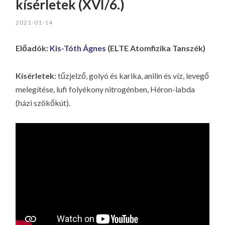
kísérletek (XVI/6.)
2021-01-14
Előadók:
Kis-Tóth Ágnes
(ELTE Atomfizika Tanszék)
Kísérletek:
tűzjelző, golyó és karika, anilin és víz, levegő
melegítése, lufi folyékony nitrogénben, Héron-labda
(házi szökőkút).