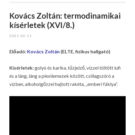
Kovács Zoltán: termodinamikai
kísérletek (XVI/8.)
2021-02-11
Előadó:
Kovács Zoltán
(ELTE, fizikus hallgató)
Kísérletek:
golyó és karika, tűzjelző, vízzel töltött lufi
és a láng, láng a plexilemezek között, csillagszóró a
vízben, alkoholgőzzel hajtott rakéta, „emberi fáklya”.