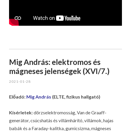
Mig András: elektromos és
mágneses jelenségek (XVI/7.)
2021-01-28
Előadó:
M
ig András
(ELTE, fizikus hallgató)
Kísérletek:
dörzselektromosság, Van de Graaff-
generátor, csúcshatás és villámhárító, villámok, hajas
babák és a Faraday-kalitka, gumicsizma, mágneses