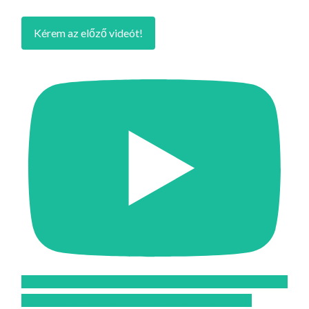
Kérem az előző videót!
Feliratkozom az Atomcsill youtube csatornájára!