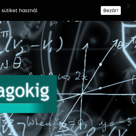
X
sütiket használ.
Bezár!