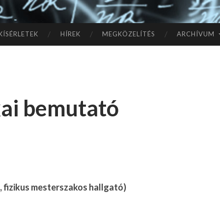
TÓ
L A
KÍSÉRLETEK
HÍREK
MEGKÖZELÍTÉS
ARCHÍVUM
CSI
LL
ikai bemutató
AG
OK
IG
t, fizikus mesterszakos hallgató)