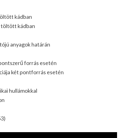
töltött kádban
 töltött kádban
tójú anyagok határán
pontszerű forrás esetén
iája két pontforrás esetén
ikai hullámokkal
on
53)