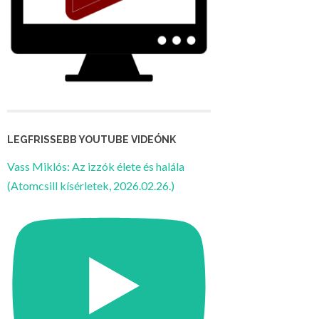
LEGFRISSEBB YOUTUBE VIDEÓNK
Vass Miklós: Az izzók élete és halála
(Atomcsill kísérletek, 2026.02.26.)