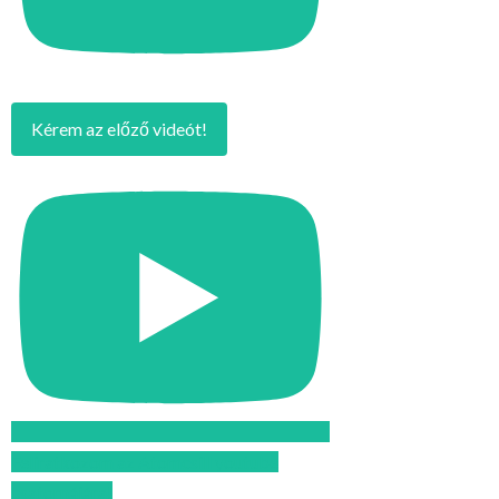
Kérem az előző videót!
Feliratkozom az Atomcsill youtube
csatornájára!