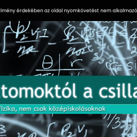
 élmény érdekében az oldal nyomkövetést nem alkalmazó 
AZ
Előadássorozat
AT
középiskolásoknak
OM
az ELTE
Természettudományi
OK
Kar Fizikai
Intézetében