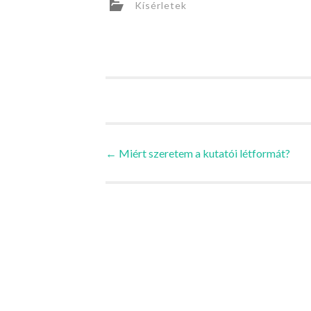
Kísérletek
Bejegyzések
←
Miért szeretem a kutatói létformát?
navigációja