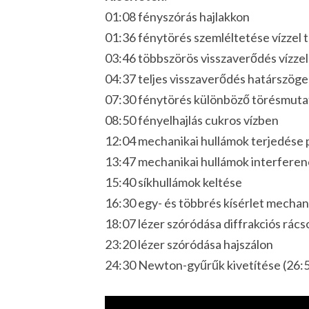
01:08 fényszórás hajlakkon
01:36 fénytörés szemléltetése vízzel 
03:46 többszörös visszaverődés vízzel
04:37 teljes visszaverődés határszöge
07:30 fénytörés különböző törésmuta
08:50 fényelhajlás cukros vízben
12:04 mechanikai hullámok terjedése 
13:47 mechanikai hullámok interferenc
15:40 síkhullámok keltése
16:30 egy- és többrés kísérlet mechan
18:07 lézer szóródása diffrakciós rács
23:20 lézer szóródása hajszálon
24:30 Newton-gyűrűk kivetítése (26: