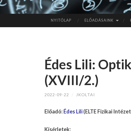
NYITÓLAP
ELŐADÁSAINK
TOVÁBB
A
TARTALOMHOZ
Édes Lili: Opt
(XVIII/2.)
2022-09-22
/
JKOLTAI
Előadó:
Édes Lili
(ELTE Fizikai Intéze
Kísérletek: