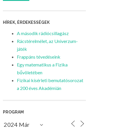
HÍREK, ÉRDEKESSÉGEK
A második rádiócsillagász
Rácstérelmélet, az Univerzum-
játék
Frappáns tévedéseink
Egy matematikus a Fizika
bűvöletében
Fizikai kísérleti bemutatósorozat
a 200 éves Akadémián
PROGRAM