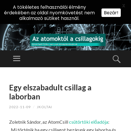
X
A tökéletes felhasználói élmény
érdekében az oldal nyomkövetést nem
Bezár!
alkalmazó sütiket használ.
AZ
AT
Menü
Kere
O
Előadássorozat
M
középiskolásoknak
TOVÁBB
O
A
az ELTE
Egy elszabadult csillag a
KT
TARTALOMHOZ
Természettudományi
Ó
laborban
Kar Fizikai
L
Intézetében
2022-11-09
/
JKOLTAI
A
CS
Zoletnik Sándor, az AtomCsill
csütörtöki előadója
:
IL
„Mi történik ha egy csillagot bezárunk egy laborba és