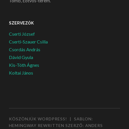
Tömb, Eötvös-terem.
SZERVEZŐK
Cserti József
Cserti-Szauer Csilla
Csordás András
Dávid Gyula
Kis-Tóth Ágnes
Koltai János
KÖSZÖNJÜK WORDPRESS!
|
SABLON:
HEMINGWAY REWRITTEN SZERZŐ:
ANDERS