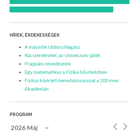
Feliratkozom az Atomcsill youtube csatornájára!
HÍREK, ÉRDEKESSÉGEK
A második rádiócsillagász
Rácstérelmélet, az Univerzum-játék
Frappáns tévedéseink
Egy matematikus a Fizika bűvöletében
Fizikai kísérleti bemutatósorozat a 200 éves
Akadémián
PROGRAM