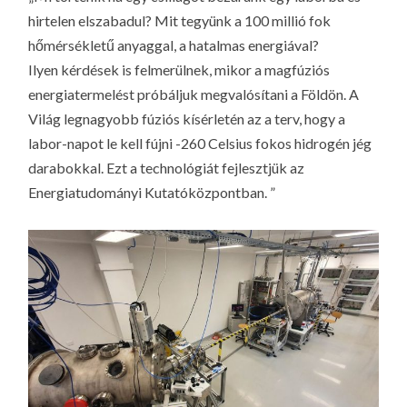
LA
hirtelen elszabadul? Mit tegyünk a 100 millió fok
G
hőmérsékletű anyaggal, a hatalmas energiával?
O
Ilyen kérdések is felmerülnek, mikor a magfúziós
KI
energiatermelést próbáljuk megvalósítani a Földön. A
G
Világ legnagyobb fúziós kísérletén az a terv, hogy a
labor-napot le kell fújni -260 Celsius fokos hidrogén jég
darabokkal. Ezt a technológiát fejlesztjük az
Energiatudományi Kutatóközpontban. ”