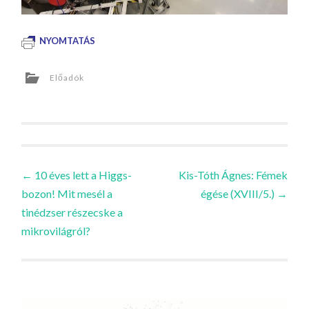
NYOMTATÁS
Előadók
Bejegyzések
←
10 éves lett a Higgs-
Kis-Tóth Ágnes: Fémek
bozon! Mit mesél a
égése (XVIII/5.)
→
navigációja
tinédzser részecske a
mikrovilágról?