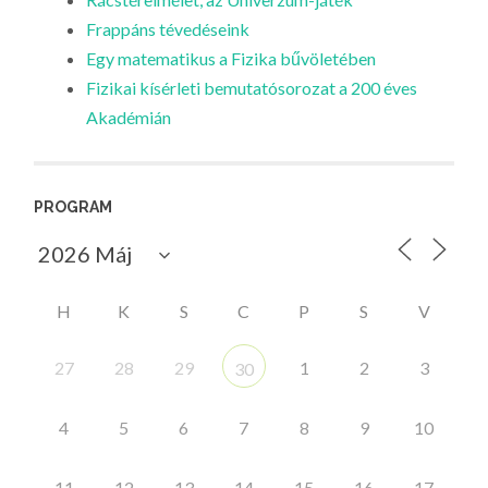
Frappáns tévedéseink
Egy matematikus a Fizika bűvöletében
Fizikai kísérleti bemutatósorozat a 200 éves
Akadémián
PROGRAM
H
K
S
C
P
S
V
27
28
29
1
2
3
30
4
5
6
7
8
9
10
11
12
13
14
15
16
17