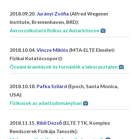
LA
G
2018.09.20.
Jurányi Zsófia
(Alfred Wegener
Institute, Bremenhaven, BRD):
O
Aeroszolkutató fizikus az Antarktiszon
KI
G
2018.10.04.
Vincze Miklós
(MTA-ELTE Elméleti
Fizikai Kutatócsoport):
Óceáni áramlások és tornádók a laborasztalon
2018.10.18.
Pafka Szilárd
(Epoch, Santa Monica,
USA):
Fizikusok az adattudományban
2018.11.15.
Ribli Dezső
(ELTE TTK, Komplex
Rendszerek Fizikája Tanszék):