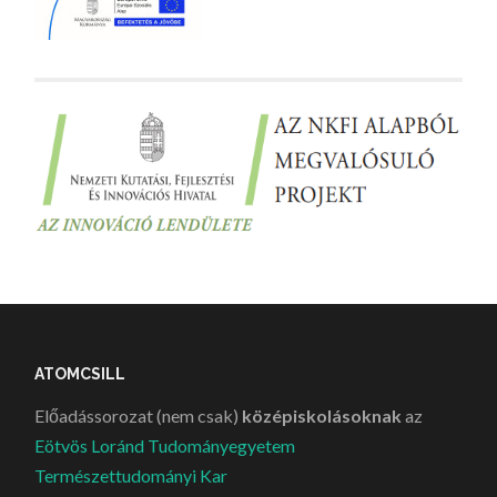
ATOMCSILL
Előadássorozat (nem csak)
középiskolásoknak
az
Eötvös Loránd Tudományegyetem
Természettudományi Kar