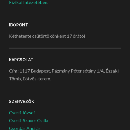
Fizikai Intézetében
.
IDŐPONT
Kéthetente csütörtökönként 17 órától
KAPCSOLAT
Cím:
1117 Budapest, Pázmány Péter sétány 1/A, Északi
Tömb, Eötvös-terem.
SZERVEZŐK
Cserti József
Cserti-Szauer Csilla
Csordás András