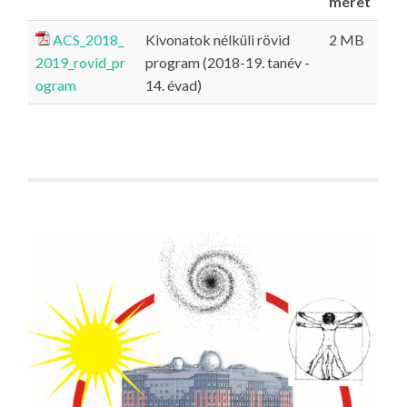
méret
ACS_2018_
Kivonatok nélküli rövid
2 MB
2019_rovid_pr
program (2018-19. tanév -
ogram
14. évad)