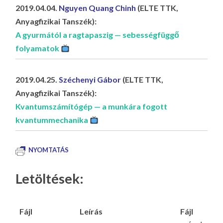
2019.04.04.
Nguyen Quang Chinh
(ELTE TTK,
Anyagfizikai Tanszék):
A gyurmától a ragtapaszig — sebességfüggő
folyamatok
2019.04.25.
Széchenyi Gábor
(ELTE TTK,
Anyagfizikai Tanszék):
Kvantumszámítógép — a munkára fogott
kvantummechanika
NYOMTATÁS
Letöltések:
Fájl
Leírás
Fájl