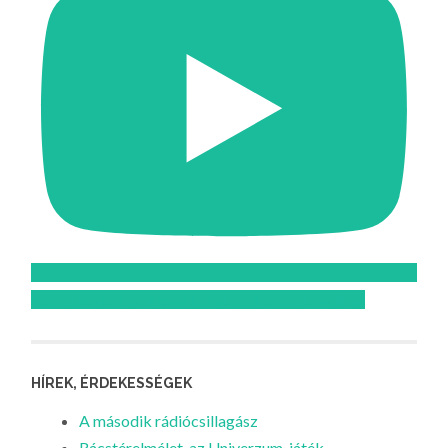
Feliratkozom az Atomcsill youtube csatornájára!
HÍREK, ÉRDEKESSÉGEK
A második rádiócsillagász
Rácstérelmélet, az Univerzum-játék