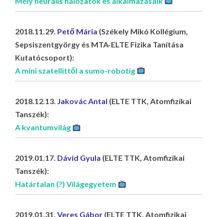
Mély neurális hálózatok es alkalmazásaik
2018.11.29.
Pető Mária
(Székely Mikó Kollégium,
Sepsiszentgyörgy és MTA-ELTE Fizika Tanítása
Kutatócsoport):
A mini szatellittől a sumo-robotig
2018.12.13.
Jakovác Antal
(ELTE TTK, Atomfizikai
Tanszék):
A kvantumvilág
2019.01.17.
Dávid Gyula
(ELTE TTK, Atomfizikai
Tanszék):
Határtalan (?) Világegyetem
2019.01.31.
Veres Gábor
(ELTE TTK, Atomfizikai