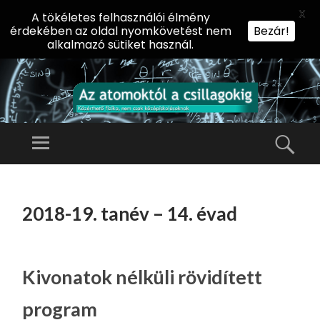
X
A tökéletes felhasználói élmény
érdekében az oldal nyomkövetést nem
Bezár!
alkalmazó sütiket használ.
AZ
AT
Menü
Kere
O
Előadássorozat
M
középiskolásoknak
TOVÁBB
O
A
az ELTE
2018-19. tanév – 14. évad
KT
TARTALOMHOZ
Természettudományi
Ó
Kar Fizikai
L
Intézetében
A
Kivonatok nélküli rövidített
CS
program
IL