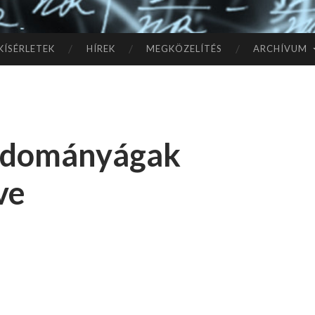
TÓ
L A
KÍSÉRLETEK
HÍREK
MEGKÖZELÍTÉS
ARCHÍVUM
CSI
LL
tudományágak
AG
ve
OK
IG