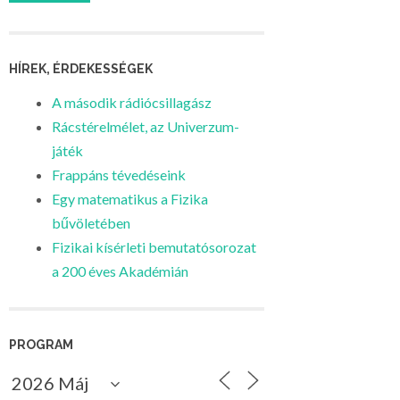
HÍREK, ÉRDEKESSÉGEK
A második rádiócsillagász
Rácstérelmélet, az Univerzum-
játék
Frappáns tévedéseink
Egy matematikus a Fizika
bűvöletében
Fizikai kísérleti bemutatósorozat
a 200 éves Akadémián
PROGRAM