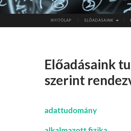
NYITÓLAP
ELŐADÁSAINK
TOVÁBB
A
TARTALOMHOZ
Előadásaink 
szerint rendez
adattudomány
alkalmazott fizika