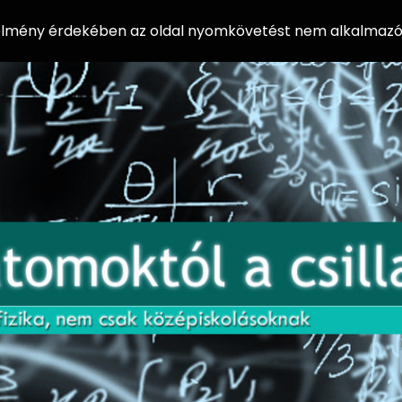
 élmény érdekében az oldal nyomkövetést nem alkalmazó 
AZ
Előadássorozat
AT
középiskolásoknak
OM
az ELTE
Természettudományi
OK
Kar Fizikai
Intézetében