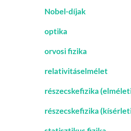
Nobel-díjak
optika
orvosi fizika
relativitáselmélet
részecskefizika (elmélet
részecskefizika (kísérlet
statisztikus fizika