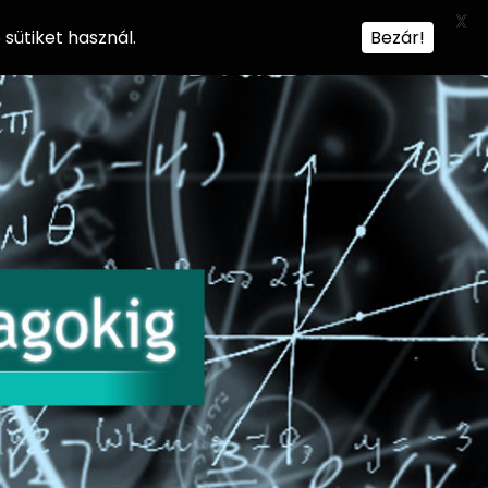
X
sütiket használ.
Bezár!