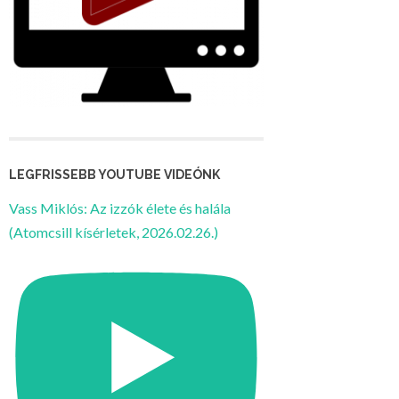
LEGFRISSEBB YOUTUBE VIDEÓNK
Vass Miklós: Az izzók élete és halála
(Atomcsill kísérletek, 2026.02.26.)