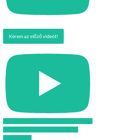
Kérem az előző videót!
Feliratkozom az Atomcsill youtube
csatornájára!