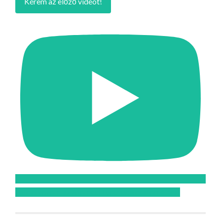
Kérem az előző videót!
Feliratkozom az Atomcsill youtube csatornájára!