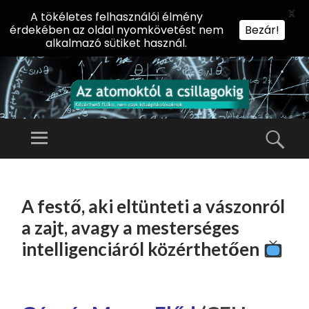
X
A tökéletes felhasználói élmény
érdekében az oldal nyomkövetést nem
Bezár!
alkalmazó sütiket használ.
AZ
AT
Menü
Kere
O
Előadássorozat
M
középiskolásoknak
TOVÁBB
O
A
az ELTE
A festő, aki eltünteti a vászonról
KT
TARTALOMHOZ
Természettudományi
Ó
a zajt, avagy a mesterséges
Kar Fizikai
L
intelligenciáról közérthetően
Intézetében
A
CS
IL