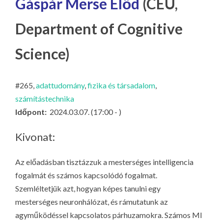
Gáspár Merse Előd
(CEU,
LA
G
Department of Cognitive
O
KI
Science)
G
#265,
adattudomány
,
fizika és társadalom
,
számítástechnika
Időpont:
2024.03.07. (17:00 - )
Kivonat:
Az előadásban tisztázzuk a mesterséges intelligencia
fogalmát és számos kapcsolódó fogalmat.
Szemléltetjük azt, hogyan képes tanulni egy
mesterséges neuronhálózat, és rámutatunk az
agyműködéssel kapcsolatos párhuzamokra. Számos MI