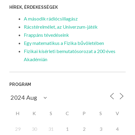
HÍREK, ÉRDEKESSÉGEK
A második rádiócsillagász
Rácstérelmélet, az Univerzum-játék
Frappáns tévedéseink
Egy matematikus a Fizika bűvöletében
Fizikai kísérleti bemutatósorozat a 200 éves
Akadémián
PROGRAM
H
K
S
C
P
S
V
29
30
31
1
2
3
4