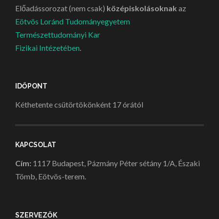
Előadássorozat (nem csak)
középiskolásoknak
az
Eötvös Loránd Tudományegyetem
Természettudományi Kar
Fizikai Intézetében
.
IDŐPONT
Kéthetente csütörtökönként 17 órától
KAPCSOLAT
Cím:
1117 Budapest, Pázmány Péter sétány 1/A, Északi
Tömb, Eötvös-terem.
SZERVEZŐK