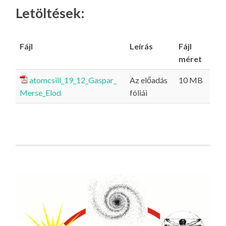
Letöltések:
Fájl
Leírás
Fájl
méret
atomcsill_19_12_Gaspar_
Az előadás
10 MB
Merse_Elod
fóliái