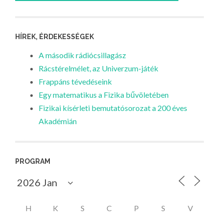
HÍREK, ÉRDEKESSÉGEK
A második rádiócsillagász
Rácstérelmélet, az Univerzum-játék
Frappáns tévedéseink
Egy matematikus a Fizika bűvöletében
Fizikai kísérleti bemutatósorozat a 200 éves
Akadémián
PROGRAM
H
K
S
C
P
S
V