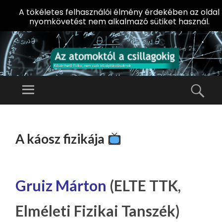
A tökéletes felhasználói élmény érdekében az oldal
nyomkövetést nem alkalmazó sütiket használ.
AZ
AT
Menü
Kere
O
Előadássorozat
M
középiskolásoknak
TOVÁBB
O
A
az ELTE
A káosz fizikája
KT
TARTALOMHOZ
Természettudományi
Ó
Kar Fizikai
L
Intézetében
A
Gruiz Márton
(ELTE TTK,
CS
Elméleti Fizikai Tanszék)
IL