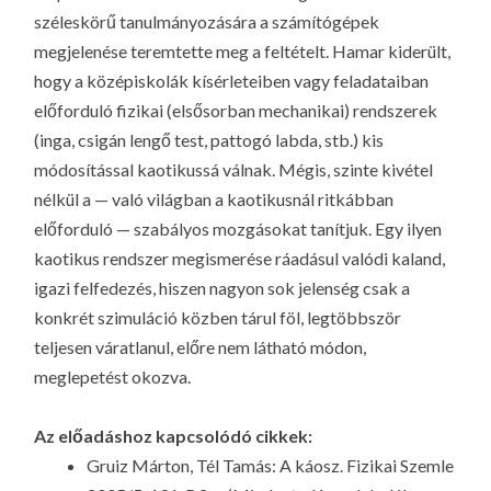
széleskörű tanulmányozására a számítógépek
megjelenése teremtette meg a feltételt. Hamar kiderült,
hogy a középiskolák kísérleteiben vagy feladataiban
előforduló fizikai (elsősorban mechanikai) rendszerek
(inga, csigán lengő test, pattogó labda, stb.) kis
módosítással kaotikussá válnak. Mégis, szinte kivétel
nélkül a —
való világban
a kaotikusnál ritkábban
előforduló — szabályos mozgásokat tanítjuk. Egy ilyen
kaotikus rendszer megismerése ráadásul valódi
kaland
,
igazi
felfedezés
, hiszen nagyon sok jelenség csak a
konkrét szimuláció közben tárul föl, legtöbbször
teljesen váratlanul, előre nem látható módon,
meglepetést okozva.
Az előadáshoz kapcsolódó cikkek:
Gruiz Márton, Tél Tamás: A káosz. Fizikai Szemle