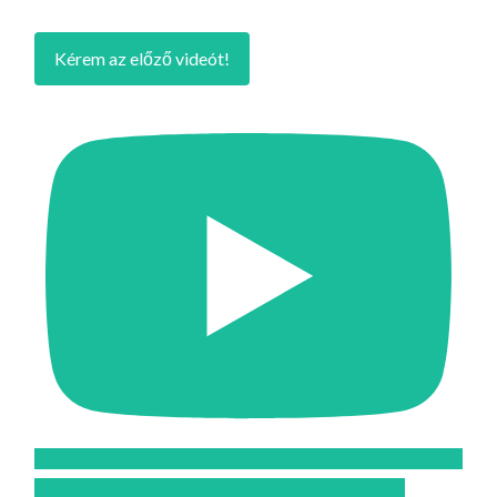
Kérem az előző videót!
Feliratkozom az Atomcsill youtube csatornájára!