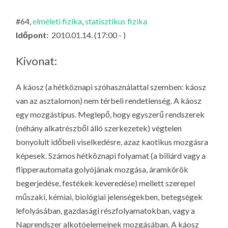
LA
G
#64,
elméleti fizika
,
statisztikus fizika
O
Időpont:
2010.01.14. (17:00 - )
KI
G
Kivonat:
A káosz (a hétköznapi szóhasználattal szemben:
káosz
van az asztalomon
) nem térbeli rendetlenség. A káosz
egy mozgástípus. Meglepő, hogy egyszerű rendszerek
(néhány alkatrészből álló szerkezetek) végtelen
bonyolult időbeli viselkedésre, azaz kaotikus mozgásra
képesek. Számos hétköznapi folyamat (a biliárd vagy a
flipperautomata golyójának mozgása, áramkörök
begerjedése, festékek keveredése) mellett szerepel
műszaki, kémiai, biológiai jelenségekben, betegségek
lefolyásában, gazdasági részfolyamatokban, vagy a
Naprendszer alkotóelemeinek mozgásában. A káosz