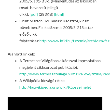
2005/5. 191-B3 o. (Mindentudás az Iskolában
rovat, bevezető jellegű
cikk):
[pdf]
(283KB)
[html]
Gruiz Márton, Tél Tamás: Káoszról, kicsit
bővebben. Fizikai Szemle 2005/6. 218.o. (az
előző cikk
folytatása):
http://www.kfki.hu/fszemle/archivum/fs
Ajánlott linkek:
A Természet Világában a káosszal kapcsolatban
megjelent cikksorozat publikációi:
http://www.termeszetvilaga.hu/fizika_eve/fizika/kao
A Wikipédia idevágó része:
http://hu.wikipedia.org/wiki/Káoszelmélet