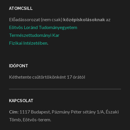
ATOMCSILL
Előadássorozat (nem csak)
középiskolásoknak
az
Eötvös Loránd Tudományegyetem
Természettudományi Kar
Fizikai Intézetében
.
IDŐPONT
Kéthetente csütörtökönként 17 órától
KAPCSOLAT
Cím:
1117 Budapest, Pázmány Péter sétány 1/A, Északi
Tömb, Eötvös-terem.