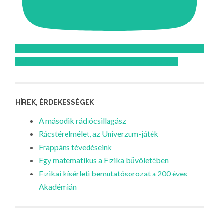
Feliratkozom az Atomcsill youtube csatornájára!
HÍREK, ÉRDEKESSÉGEK
A második rádiócsillagász
Rácstérelmélet, az Univerzum-játék
Frappáns tévedéseink
Egy matematikus a Fizika bűvöletében
Fizikai kísérleti bemutatósorozat a 200 éves
Akadémián