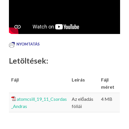
NYOMTATÁS
Letöltések:
Fájl
Leírás
Fájl
méret
atomcsill_19_11_Csordas
Az előadás
4 MB
_Andras
fóliái