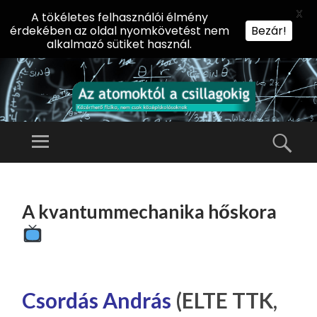
X
A tökéletes felhasználói élmény
érdekében az oldal nyomkövetést nem
Bezár!
alkalmazó sütiket használ.
AZ
AT
Menü
Kere
O
Előadássorozat
M
középiskolásoknak
TOVÁBB
O
A
az ELTE
A kvantummechanika hőskora
KT
TARTALOMHOZ
Természettudományi
Ó
Kar Fizikai
L
Intézetében
A
CS
Csordás András
(ELTE TTK,
IL