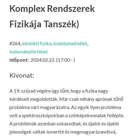
LA
Komplex Rendszerek
G
Fizikája Tanszék)
O
KI
G
#264,
elméleti fizika
,
kvantumelmélet
,
tudománytörténet
Időpont:
2024.02.22. (17:00 - )
Kivonat:
A 19. század végére úgy tűnt, hogy a fizika nagy
kérdéseit megoldották. Már csak néhány aprónak tűnő
probléma várt magyarázatra. Az egyik ilyen probléma
volt a spektroszkópokban a színképekvonalak fellépte.
A problémák azonban sokasodtak, és újabb és újabb
jelenségek váltak ismertté és megmagyarázandóvá,