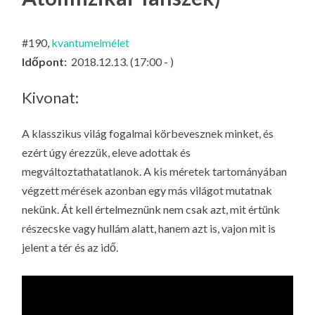
LA
G
#190,
kvantumelmélet
O
Időpont:
2018.12.13. (17:00 - )
KI
G
Kivonat:
A klasszikus világ fogalmai körbevesznek minket, és
ezért úgy érezzük, eleve adottak és
megváltoztathatatlanok. A kis méretek tartományában
végzett mérések azonban egy más világot mutatnak
nekünk. Át kell értelmeznünk nem csak azt, mit értünk
részecske vagy hullám alatt, hanem azt is, vajon mit is
jelent a tér és az idő.