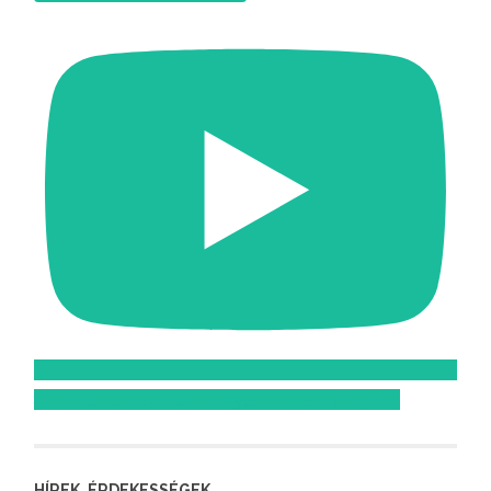
Feliratkozom az Atomcsill youtube csatornájára!
HÍREK, ÉRDEKESSÉGEK