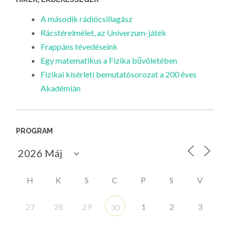
A második rádiócsillagász
Rácstérelmélet, az Univerzum-játék
Frappáns tévedéseink
Egy matematikus a Fizika bűvöletében
Fizikai kísérleti bemutatósorozat a 200 éves
Akadémián
PROGRAM
H
K
S
C
P
S
V
27
28
29
1
2
3
30