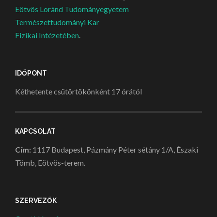
Eötvös Loránd Tudományegyetem
Természettudományi Kar
Fizikai Intézetében
.
IDŐPONT
Kéthetente csütörtökönként 17 órától
KAPCSOLAT
Cím:
1117 Budapest, Pázmány Péter sétány 1/A, Északi
Tömb, Eötvös-terem.
SZERVEZŐK