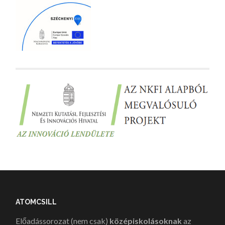
ATOMCSILL
Előadássorozat (nem csak)
középiskolásoknak
az