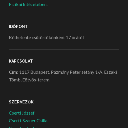
Fizikai Intézetében
.
IDŐPONT
Kéthetente csütörtökönként 17 órától
KAPCSOLAT
Cím:
1117 Budapest, Pázmány Péter sétány 1/A, Északi
Tömb, Eötvös-terem.
SZERVEZŐK
Cserti József
Cserti-Szauer Csilla