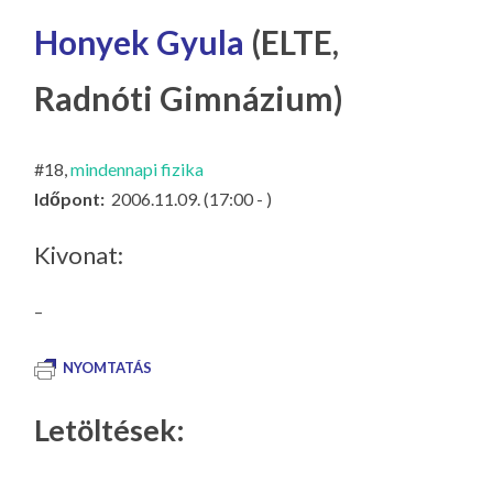
LA
Honyek Gyula
(ELTE,
G
O
Radnóti Gimnázium)
KI
G
#18,
mindennapi fizika
Időpont:
2006.11.09. (17:00 - )
Kivonat:
–
NYOMTATÁS
Letöltések: