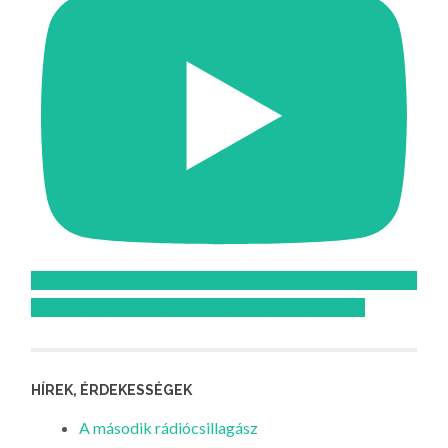
Feliratkozom az Atomcsill youtube csatornájára!
HÍREK, ÉRDEKESSÉGEK
A második rádiócsillagász