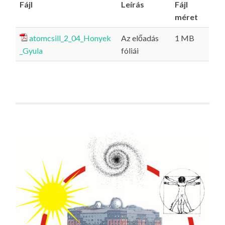
Fájl
Leírás
Fájl
méret
atomcsill_2_04_Honyek
Az előadás
1 MB
_Gyula
fóliái