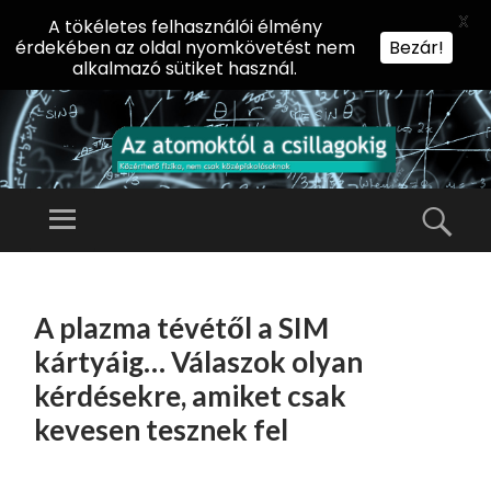
X
A tökéletes felhasználói élmény
érdekében az oldal nyomkövetést nem
Bezár!
alkalmazó sütiket használ.
AZ
AT
Menü
Kere
O
Előadássorozat
M
középiskolásoknak
TOVÁBB
O
A
az ELTE
A plazma tévétől a SIM
KT
TARTALOMHOZ
Természettudományi
Ó
kártyáig… Válaszok olyan
Kar Fizikai
L
kérdésekre, amiket csak
Intézetében
A
kevesen tesznek fel
CS
IL