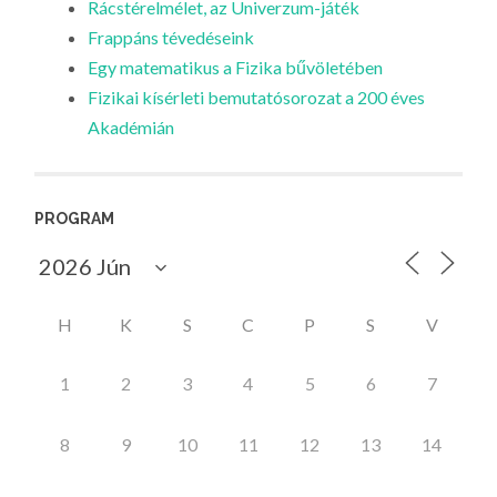
Rácstérelmélet, az Univerzum-játék
Frappáns tévedéseink
Egy matematikus a Fizika bűvöletében
Fizikai kísérleti bemutatósorozat a 200 éves
Akadémián
PROGRAM
H
K
S
C
P
S
V
1
2
3
4
5
6
7
8
9
10
11
12
13
14