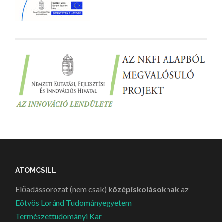
ATOMCSILL
Előadássorozat (nem csak)
középiskolásoknak
az
Eötvös Loránd Tudományegyetem
Természettudományi Kar