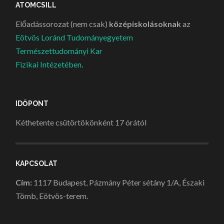
ATOMCSILL
Előadássorozat (nem csak)
középiskolásoknak
az
Eötvös Loránd Tudományegyetem
Természettudományi Kar
Fizikai Intézetében
.
IDŐPONT
Kéthetente csütörtökönként 17 órától
KAPCSOLAT
Cím:
1117 Budapest, Pázmány Péter sétány 1/A, Északi
Tömb, Eötvös-terem.