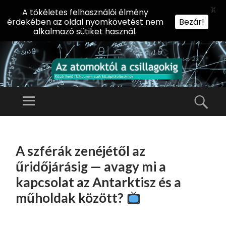
X
A tökéletes felhasználói élmény
érdekében az oldal nyomkövetést nem
Bezár!
alkalmazó sütiket használ.
AZ
AT
Menü
Kere
O
Előadássorozat
M
középiskolásoknak
TOVÁBB
O
A
az ELTE
A szférák zenéjétől az
KT
TARTALOMHOZ
Természettudományi
Ó
űridőjárásig — avagy mi a
Kar Fizikai
L
kapcsolat az Antarktisz és a
Intézetében
A
műholdak között?
CS
IL