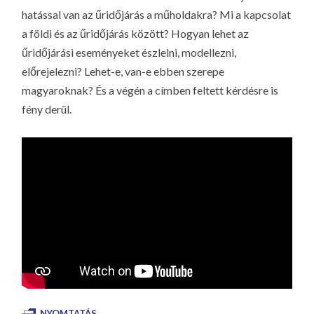
hatással van az űridőjárás a műholdakra? Mi a kapcsolat
a földi és az űridőjárás között? Hogyan lehet az
űridőjárási eseményeket észlelni, modellezni,
előrejelezni? Lehet-e, van-e ebben szerepe
magyaroknak? És a végén a címben feltett kérdésre is
fény derül.
NYOMTATÁS