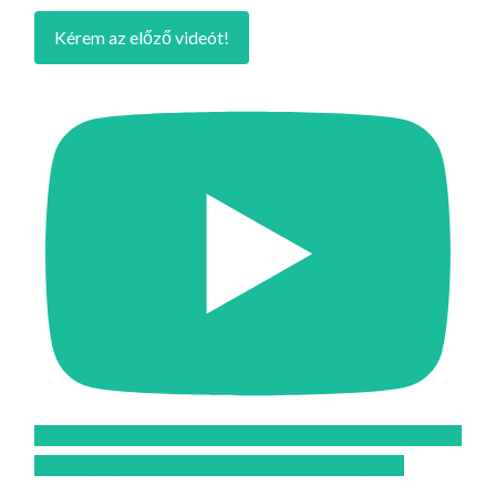
Kérem az előző videót!
Feliratkozom az Atomcsill youtube csatornájára!