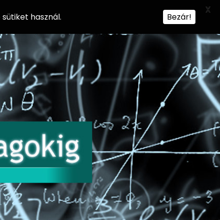
X
sütiket használ.
Bezár!