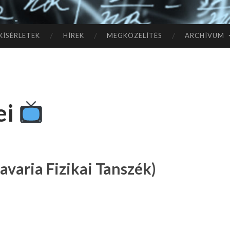
TÓ
L A
KÍSÉRLETEK
HÍREK
MEGKÖZELÍTÉS
ARCHÍVUM
CSI
LL
ei
AG
OK
IG
avaria Fizikai Tanszék)