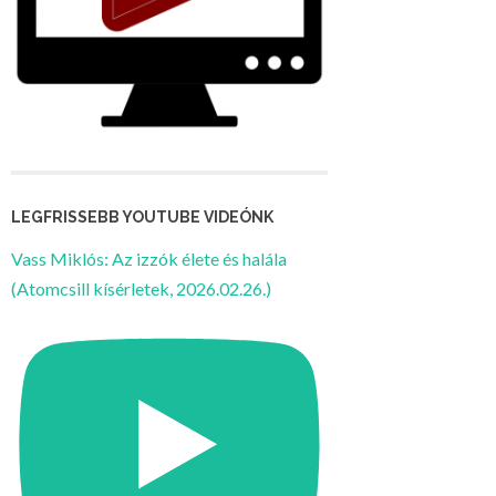
LEGFRISSEBB YOUTUBE VIDEÓNK
Vass Miklós: Az izzók élete és halála
(Atomcsill kísérletek, 2026.02.26.)