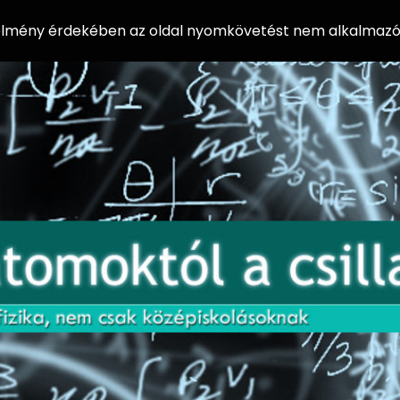
 élmény érdekében az oldal nyomkövetést nem alkalmazó 
AZ
Előadássorozat
AT
középiskolásoknak
OM
az ELTE
Természettudományi
OK
Kar Fizikai
Intézetében