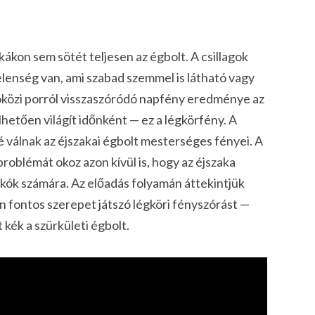
akákon sem sötét teljesen az égbolt. A csillagok
elenség van, ami szabad szemmel is látható vagy
közi porról visszaszóródó napfény eredménye az
kelhetően világít időnként — ez a légkörfény. A
válnak az éjszakai égbolt mesterséges fényei. A
roblémát okoz azon kívül is, hogy az éjszaka
kók számára. Az előadás folyamán áttekintjük
n fontos szerepet játszó légköri fényszórást —
 kék a szürkületi égbolt.