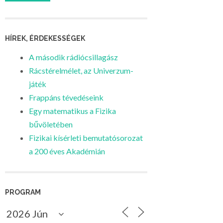
HÍREK, ÉRDEKESSÉGEK
A második rádiócsillagász
Rácstérelmélet, az Univerzum-
játék
Frappáns tévedéseink
Egy matematikus a Fizika
bűvöletében
Fizikai kísérleti bemutatósorozat
a 200 éves Akadémián
PROGRAM