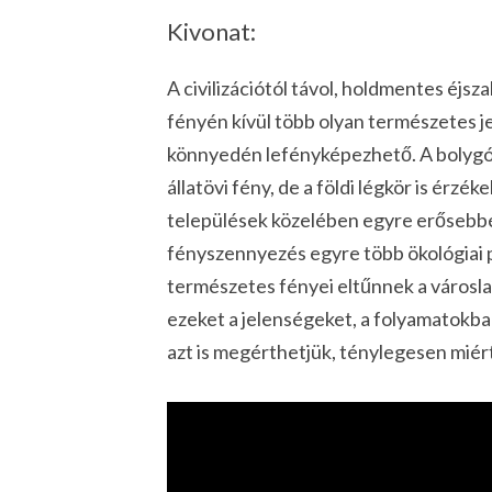
Kivonat:
A civilizációtól távol, holdmentes éjsz
fényén kívül több olyan természetes j
könnyedén lefényképezhető. A bolygó
állatövi fény, de a földi légkör is érzé
települések közelében egyre erősebbé 
fényszennyezés egyre több ökológiai p
természetes fényei eltűnnek a városla
ezeket a jelenségeket, a folyamatokba
azt is megérthetjük, ténylegesen miért