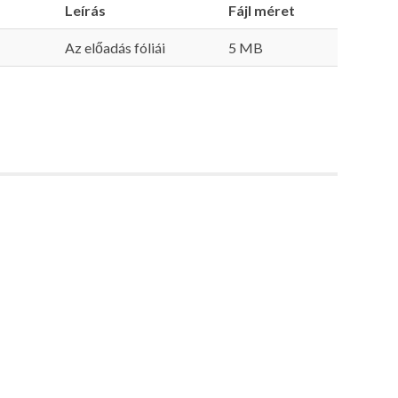
Leírás
Fájl méret
Az előadás fóliái
5 MB