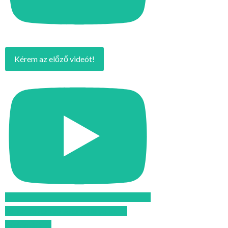
Kérem az előző videót!
Feliratkozom az Atomcsill youtube
csatornájára!