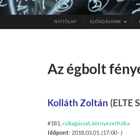
NYITÓLAP
ELŐADÁSAINK
TOVÁBB
A
TARTALOMHOZ
Az égbolt fény
Kolláth Zoltán
(ELTE S
#181,
csillagászat
,
környezetfizika
Időpont:
2018.03.01. (17:00 - )