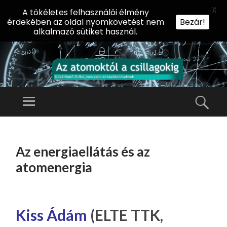
X
A tökéletes felhasználói élmény
érdekében az oldal nyomkövetést nem
Bezár!
alkalmazó sütiket használ.
AZ
AT
Menü
Kere
O
Előadássorozat
M
középiskolásoknak
TOVÁBB
O
A
az ELTE
Az energiaellátás és az
KT
TARTALOMHOZ
Természettudományi
Ó
atomenergia
Kar Fizikai
L
Intézetében
A
CS
Kiss Ádám
(ELTE TTK,
IL