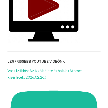
LEGFRISSEBB YOUTUBE VIDEÓNK
Vass Miklós: Az izzók élete és halála (Atomcsill
kísérletek, 2026.02.26.)