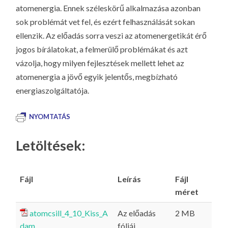
atomenergia. Ennek széleskörű alkalmazása azonban
sok problémát vet fel, és ezért felhasználását sokan
ellenzik. Az előadás sorra veszi az atomenergetikát érő
jogos bírálatokat, a felmerülő problémákat és azt
vázolja, hogy milyen fejlesztések mellett lehet az
atomenergia a jövő egyik jelentős, megbízható
energiaszolgáltatója.
NYOMTATÁS
Letöltések:
Fájl
Leírás
Fájl
méret
atomcsill_4_10_Kiss_A
Az előadás
2 MB
dam
fóliái