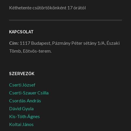
Kéthetente csütörtökönként 17 órától
KAPCSOLAT
Cím:
1117 Budapest, Pázmány Péter sétány 1/A, Északi
Tömb, Eötvös-terem.
SZERVEZŐK
Cserti József
Cserti-Szauer Csilla
Csordás András
Dávid Gyula
Kis-Tóth Ágnes
Koltai János