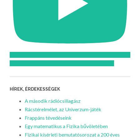
Feliratkozom az Atomcsill youtube csatornájára!
HÍREK, ÉRDEKESSÉGEK
A második rádiócsillagász
Rácstérelmélet, az Univerzum-játék
Frappáns tévedéseink
Egy matematikus a Fizika bűvöletében
Fizikai kísérleti bemutatósorozat a 200 éves