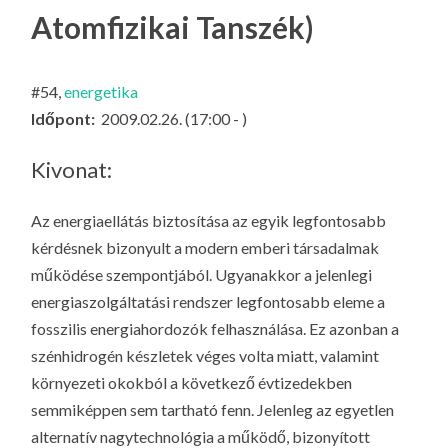
LA
Atomfizikai Tanszék)
G
O
#54,
energetika
KI
Időpont:
2009.02.26. (17:00 - )
G
Kivonat:
Az energiaellátás biztosítása az egyik legfontosabb
kérdésnek bizonyult a modern emberi társadalmak
működése szempontjából. Ugyanakkor a jelenlegi
energiaszolgáltatási rendszer legfontosabb eleme a
fosszilis energiahordozók felhasználása. Ez azonban a
szénhidrogén készletek véges volta miatt, valamint
környezeti okokból a következő évtizedekben
semmiképpen sem tartható fenn. Jelenleg az egyetlen
alternatív nagytechnológia a működő, bizonyított