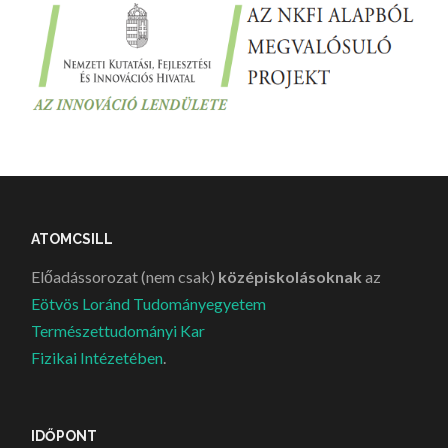
ATOMCSILL
Előadássorozat (nem csak)
középiskolásoknak
az
Eötvös Loránd Tudományegyetem
Természettudományi Kar
Fizikai Intézetében
.
IDŐPONT