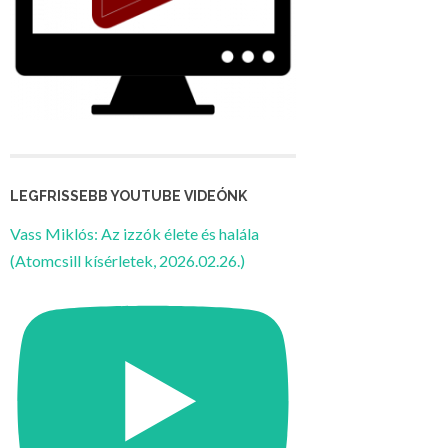
LEGFRISSEBB YOUTUBE VIDEÓNK
Vass Miklós: Az izzók élete és halála
(Atomcsill kísérletek, 2026.02.26.)