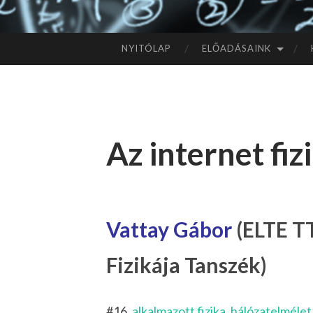
NYITÓLAP
ELŐADÁSAINK
TOVÁBB
A
TARTALOMHOZ
Az internet fiz
Vattay Gábor
(ELTE T
Fizikája Tanszék)
#16,
alkalmazott fizika
,
hálózatelmélet