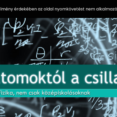
 élmény érdekében az oldal nyomkövetést nem alkalmazó 
AZ
Előadássorozat
AT
középiskolásoknak
OM
az ELTE
Természettudományi
OK
Kar Fizikai
Intézetében