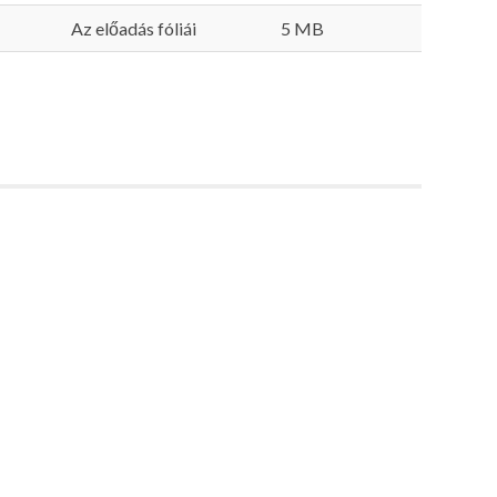
Az előadás fóliái
5 MB