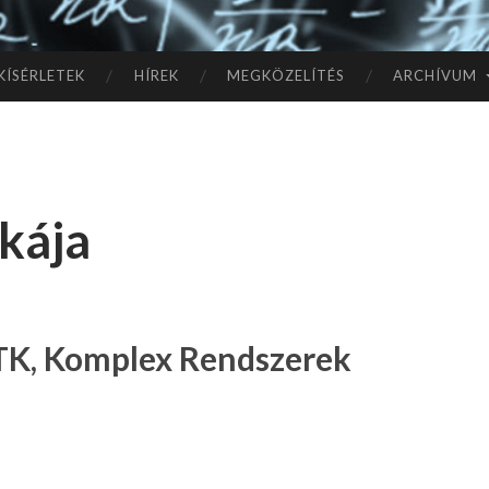
TÓ
L A
KÍSÉRLETEK
HÍREK
MEGKÖZELÍTÉS
ARCHÍVUM
CSI
LL
ikája
AG
OK
IG
TK, Komplex Rendszerek