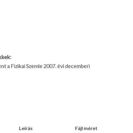
kkek:
lent a Fizikai Szemle 2007. évi decemberi
Leírás
Fájl méret