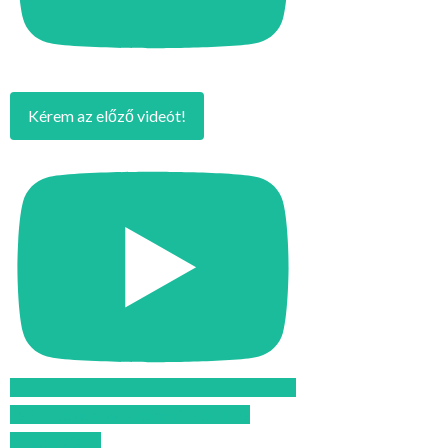
Kérem az előző videót!
Feliratkozom az Atomcsill youtube
csatornájára!