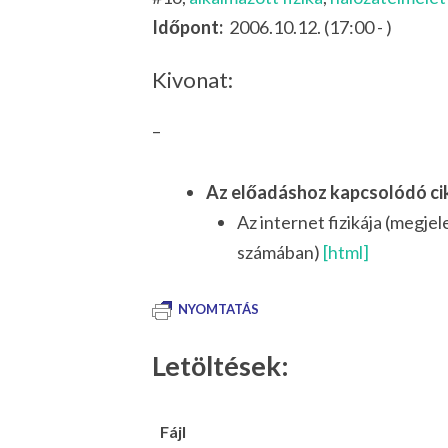
Időpont:
2006.10.12. (17:00 - )
Kivonat:
–
Az előadáshoz kapcsolódó ci
Az internet fizikája (megje
számában)
[html]
NYOMTATÁS
Letöltések:
Fájl