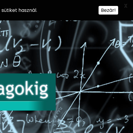
X
sütiket használ.
Bezár!