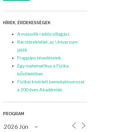
HÍREK, ÉRDEKESSÉGEK
A második rádiócsillagász
Rácstérelmélet, az Univerzum-
játék
Frappáns tévedéseink
Egy matematikus a Fizika
bűvöletében
Fizikai kísérleti bemutatósorozat
a 200 éves Akadémián
PROGRAM