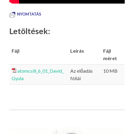
NYOMTATÁS
Letöltések:
Fájl
Leírás
Fájl
méret
atomcsill_6_01_David_
Az előadás
10 MB
Gyula
fóliái