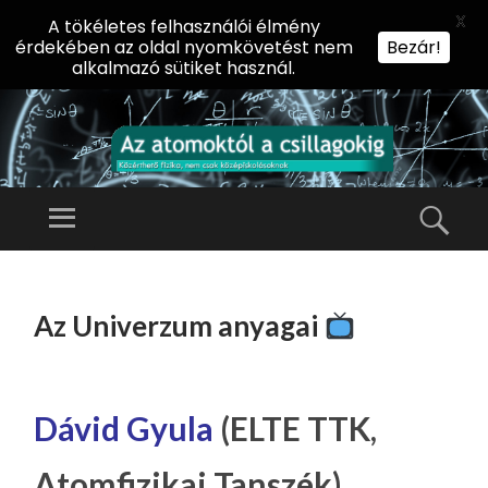
X
A tökéletes felhasználói élmény
érdekében az oldal nyomkövetést nem
Bezár!
alkalmazó sütiket használ.
AZ
AT
Menü
Kere
O
Előadássorozat
M
középiskolásoknak
TOVÁBB
O
A
az ELTE
Az Univerzum anyagai
KT
TARTALOMHOZ
Természettudományi
Ó
Kar Fizikai
L
Intézetében
A
Dávid Gyula
(ELTE TTK,
CS
Atomfizikai Tanszék)
IL