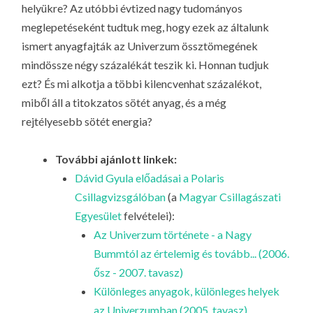
helyükre? Az utóbbi évtized nagy tudományos
meglepetéseként tudtuk meg, hogy ezek az általunk
ismert anyagfajták az Univerzum össztömegének
mindössze négy százalékát teszik ki. Honnan tudjuk
ezt? És mi alkotja a többi kilencvenhat százalékot,
miből áll a titokzatos
sötét anyag
, és a még
rejtélyesebb
sötét energia
?
További ajánlott linkek:
Dávid Gyula előadásai a Polaris
Csillagvizsgálóban
(a
Magyar Csillagászati
Egyesület
felvételei):
Az Univerzum története - a Nagy
Bummtól az értelemig és tovább... (2006.
ősz - 2007. tavasz)
Különleges anyagok, különleges helyek
az Univerzumban (2005. tavasz)