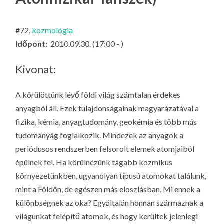
LA
G
#72,
kozmológia
O
Időpont:
2010.09.30. (17:00 - )
KI
G
Kivonat:
A körülöttünk lévő földi világ számtalan érdekes
anyagból áll. Ezek tulajdonságainak magyarázatával a
fizika, kémia, anyagtudomány, geokémia és több más
tudományág foglalkozik. Mindezek az anyagok a
periódusos rendszerben felsorolt elemek atomjaiból
épülnek fel. Ha körülnézünk tágabb kozmikus
környezetünkben, ugyanolyan típusú atomokat találunk,
mint a Földön, de egészen más eloszlásban. Mi ennek a
különbségnek az oka? Egyáltalán honnan származnak a
világunkat felépítő atomok, és hogy kerültek jelenlegi