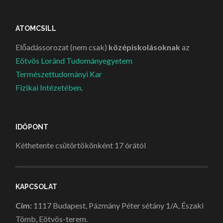
ATOMCSILL
Előadássorozat (nem csak)
középiskolásoknak
az
Eötvös Loránd Tudományegyetem
Természettudományi Kar
Fizikai Intézetében
.
IDŐPONT
Kéthetente csütörtökönként 17 órától
KAPCSOLAT
Cím:
1117 Budapest, Pázmány Péter sétány 1/A, Északi
Tömb, Eötvös-terem.