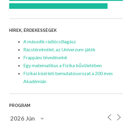
Feliratkozom az Atomcsill youtube csatornájára!
HÍREK, ÉRDEKESSÉGEK
A második rádiócsillagász
Rácstérelmélet, az Univerzum-játék
Frappáns tévedéseink
Egy matematikus a Fizika bűvöletében
Fizikai kísérleti bemutatósorozat a 200 éves
Akadémián
PROGRAM