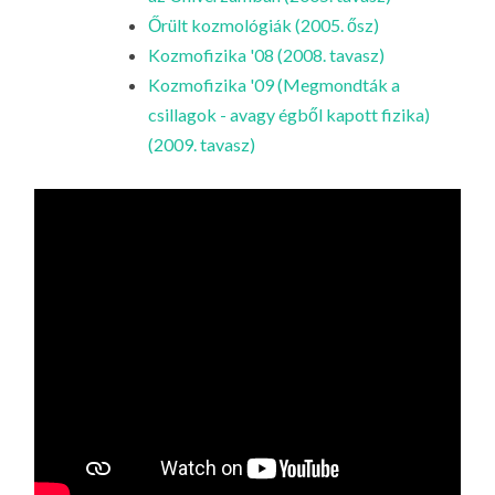
Őrült kozmológiák (2005. ősz)
Kozmofizika '08 (2008. tavasz)
Kozmofizika '09 (Megmondták a
csillagok - avagy égből kapott fizika)
(2009. tavasz)