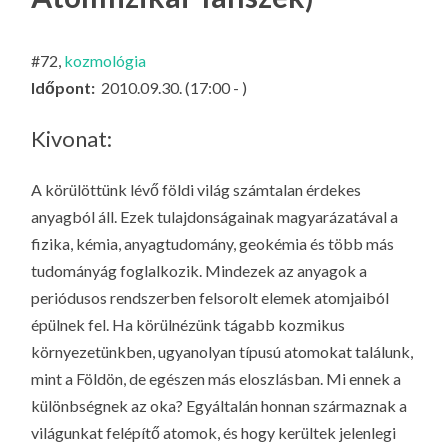
LA
G
#72,
kozmológia
O
Időpont:
2010.09.30. (17:00 - )
KI
G
Kivonat:
A körülöttünk lévő földi világ számtalan érdekes
anyagból áll. Ezek tulajdonságainak magyarázatával a
fizika, kémia, anyagtudomány, geokémia és több más
tudományág foglalkozik. Mindezek az anyagok a
periódusos rendszerben felsorolt elemek atomjaiból
épülnek fel. Ha körülnézünk tágabb kozmikus
környezetünkben, ugyanolyan típusú atomokat találunk,
mint a Földön, de egészen más eloszlásban. Mi ennek a
különbségnek az oka? Egyáltalán honnan származnak a
világunkat felépítő atomok, és hogy kerültek jelenlegi