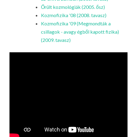
Őrült kozmológiák (2005. ősz)
Kozmofizika '08 (2008. tavasz)
Kozmofizika '09 (Megmondták a
csillagok - avagy égből kapott fizika)
(2009. tavasz)