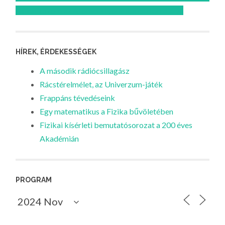
Feliratkozom az Atomcsill youtube csatornájára!
HÍREK, ÉRDEKESSÉGEK
A második rádiócsillagász
Rácstérelmélet, az Univerzum-játék
Frappáns tévedéseink
Egy matematikus a Fizika bűvöletében
Fizikai kísérleti bemutatósorozat a 200 éves
Akadémián
PROGRAM