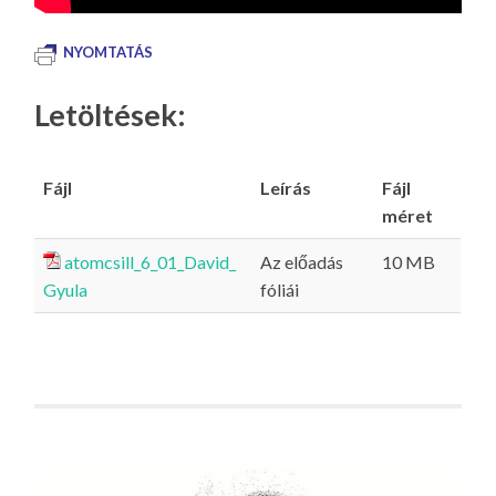
NYOMTATÁS
Letöltések:
Fájl
Leírás
Fájl
méret
atomcsill_6_01_David_
Az előadás
10 MB
Gyula
fóliái