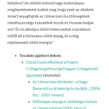
helyükre? Az utóbbi évtized nagy tudományos
meglepetéseként tudtuk meg, hogy ezek az általunk
ismert anyagfajták az Univerzum össztömegének
mindössze négy százalékát teszik ki. Honnan tudjuk
ezt? És mi alkotja a többi kilencvenhat százalékot,
miből áll a titokzatos
sötét anyag
, és a még
rejtélyesebb
sötét energia
?
További ajánlott linkek:
Dávid Gyula előadásai a Polaris
Csillagvizsgálóban
(a
Magyar Csillagászati
Egyesület
felvételei):
Az Univerzum története - a Nagy
Bummtól az értelemig és tovább... (2006.
ősz - 2007. tavasz)
Különleges anyagok, különleges helyek
az Univerzumban (2005. tavasz)