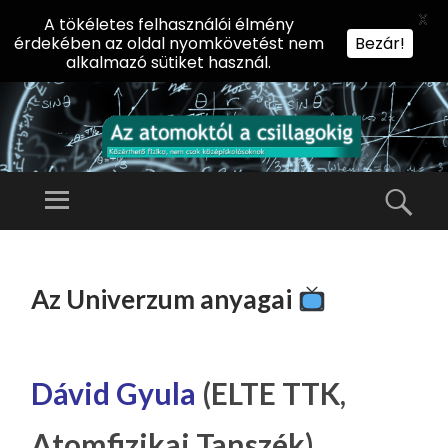
X
A tökéletes felhasználói élmény
érdekében az oldal nyomkövetést nem
Bezár!
alkalmazó sütiket használ.
AZ
AT
Menü
Kere
O
Előadássorozat
M
középiskolásoknak
TOVÁBB
O
A
az ELTE
Az Univerzum anyagai
KT
TARTALOMHOZ
Természettudományi
Ó
Kar Fizikai
L
Intézetében
A
Dávid Gyula
(ELTE TTK,
CS
Atomfizikai Tanszék)
IL