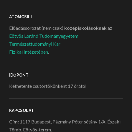
ATOMCSILL
Előadássorozat (nem csak)
középiskolásoknak
az
Eötvös Loránd Tudományegyetem
Természettudományi Kar
Fizikai Intézetében
.
IDŐPONT
Kéthetente csütörtökönként 17 órától
KAPCSOLAT
Cím:
1117 Budapest, Pázmány Péter sétány 1/A, Északi
Tömb, Eötvös-terem.