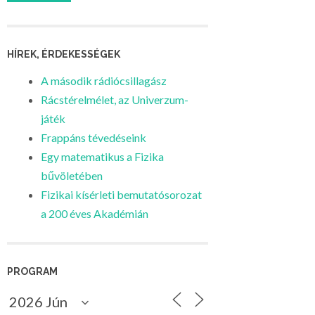
HÍREK, ÉRDEKESSÉGEK
A második rádiócsillagász
Rácstérelmélet, az Univerzum-
játék
Frappáns tévedéseink
Egy matematikus a Fizika
bűvöletében
Fizikai kísérleti bemutatósorozat
a 200 éves Akadémián
PROGRAM