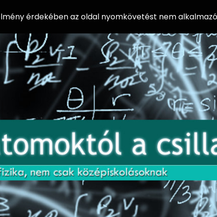
 élmény érdekében az oldal nyomkövetést nem alkalmazó 
AZ
Előadássorozat
AT
középiskolásoknak
OM
az ELTE
Természettudományi
OK
Kar Fizikai
Intézetében