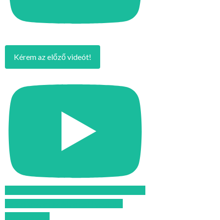
Kérem az előző videót!
Feliratkozom az Atomcsill youtube
csatornájára!