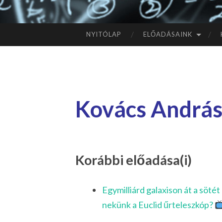
NYITÓLAP
ELŐADÁSAINK
TOVÁBB
A
TARTALOMHOZ
Kovács Andrá
Korábbi előadása(i)
Egymilliárd galaxison át a söt
nekünk a Euclid űrteleszkóp?