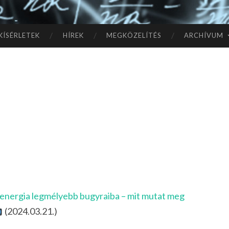
TÓ
L A
KÍSÉRLETEK
HÍREK
MEGKÖZELÍTÉS
ARCHÍVUM
CSI
LL
s
AG
OK
IG
ét energia legmélyebb bugyraiba – mit mutat meg
(2024.03.21.)