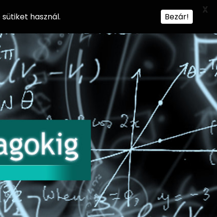
X
sütiket használ.
Bezár!