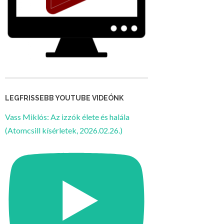
LEGFRISSEBB YOUTUBE VIDEÓNK
Vass Miklós: Az izzók élete és halála
(Atomcsill kísérletek, 2026.02.26.)