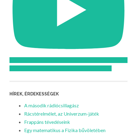
Feliratkozom az Atomcsill youtube csatornájára!
HÍREK, ÉRDEKESSÉGEK
A második rádiócsillagász
Rácstérelmélet, az Univerzum-játék
Frappáns tévedéseink
Egy matematikus a Fizika bűvöletében