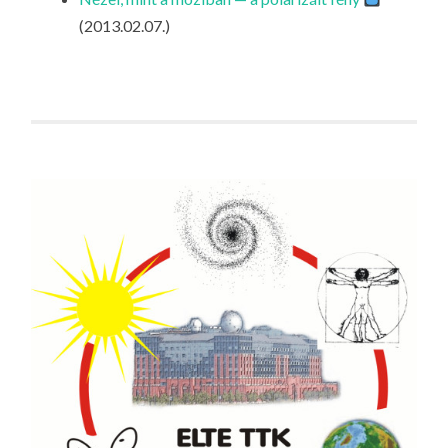
LA
(2013.02.07.)
G
O
KI
G