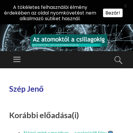
X
A tökéletes felhasználói élmény
érdekében az oldal nyomkövetést nem
Bezár!
alkalmazó sütiket használ.
AZ
AT
Menü
Kere
O
Előadássorozat
M
középiskolásoknak
TOVÁBB
O
A
az ELTE
Szép Jenő
KT
TARTALOMHOZ
Természettudományi
Ó
Kar Fizikai
L
Intézetében
A
Korábbi előadása(i)
CS
IL
Nézel, mint a moziban — a polarizált fény