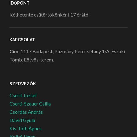
IDŐPONT
Kéthetente csütörtökönként 17 órától
KAPCSOLAT
Cím:
1117 Budapest, Pázmány Péter sétány 1/A, Északi
Tömb, Eötvös-terem.
SZERVEZŐK
Cserti József
Cserti-Szauer Csilla
Csordás András
Dávid Gyula
Kis-Tóth Ágnes
Koltai János