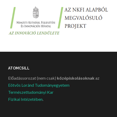
ATOMCSILL
Előadássorozat (nem csak)
középiskolásoknak
az
Eötvös Loránd Tudományegyetem
Természettudományi Kar
Fizikai Intézetében
.