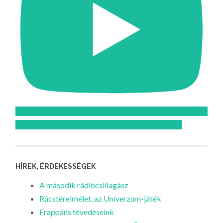
Feliratkozom az Atomcsill youtube csatornájára!
HÍREK, ÉRDEKESSÉGEK
A második rádiócsillagász
Rácstérelmélet, az Univerzum-játék
Frappáns tévedéseink