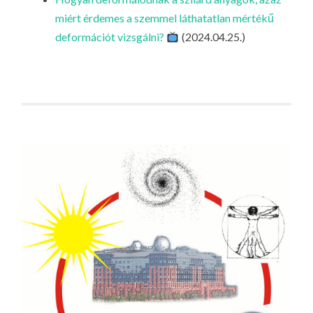
LA
miért érdemes a szemmel láthatatlan mértékű
G
deformációt vizsgálni?
(2024.04.25.)
O
KI
G