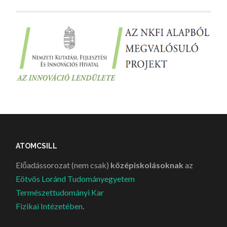
ATOMCSILL
Előadássorozat (nem csak)
középiskolásoknak
az
Eötvös Loránd Tudományegyetem
Természettudományi Kar
Fizikai Intézetében
.