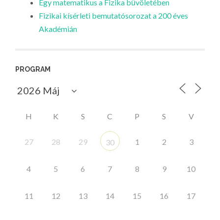
Egy matematikus a Fizika bűvöletében
Fizikai kísérleti bemutatósorozat a 200 éves
Akadémián
PROGRAM
H
K
S
C
P
S
V
27
28
29
1
2
3
30
4
5
6
7
8
9
10
11
12
13
14
15
16
17