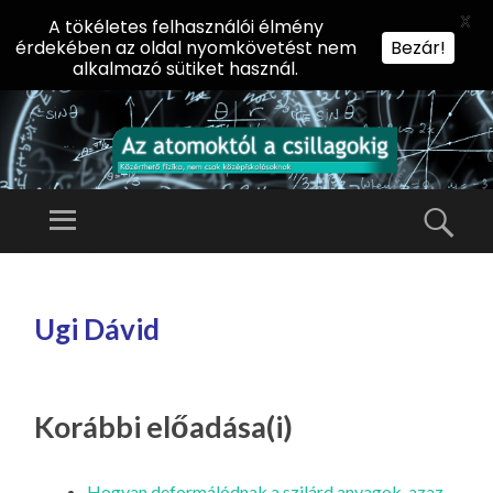
X
A tökéletes felhasználói élmény
érdekében az oldal nyomkövetést nem
Bezár!
alkalmazó sütiket használ.
AZ
AT
Menü
Kere
O
Előadássorozat
M
középiskolásoknak
TOVÁBB
O
A
az ELTE
Ugi Dávid
KT
TARTALOMHOZ
Természettudományi
Ó
Kar Fizikai
L
Intézetében
A
Korábbi előadása(i)
CS
IL
Hogyan deformálódnak a szilárd anyagok, azaz