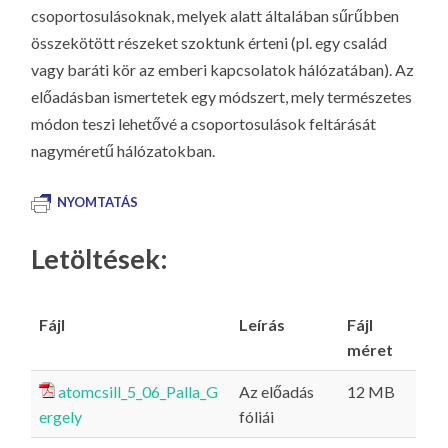
csoportosulásoknak, melyek alatt általában sűrűbben
összekötött részeket szoktunk érteni (pl. egy család
vagy baráti kör az emberi kapcsolatok hálózatában). Az
előadásban ismertetek egy módszert, mely természetes
módon teszi lehetővé a csoportosulások feltárását
nagyméretű hálózatokban.
NYOMTATÁS
Letöltések:
Fájl
Leírás
Fájl
méret
atomcsill_5_06_Palla_G
Az előadás
12 MB
ergely
fóliái