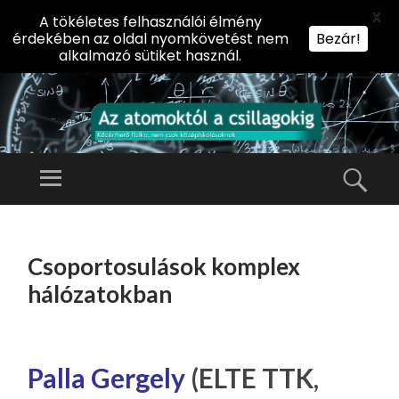
X
A tökéletes felhasználói élmény
érdekében az oldal nyomkövetést nem
Bezár!
alkalmazó sütiket használ.
AZ
AT
Menü
Kere
O
Előadássorozat
M
középiskolásoknak
TOVÁBB
O
A
az ELTE
Csoportosulások komplex
KT
TARTALOMHOZ
Természettudományi
Ó
hálózatokban
Kar Fizikai
L
Intézetében
A
CS
Palla Gergely
(ELTE TTK,
IL