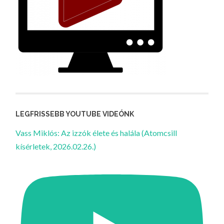
LEGFRISSEBB YOUTUBE VIDEÓNK
Vass Miklós: Az izzók élete és halála (Atomcsill
kísérletek, 2026.02.26.)