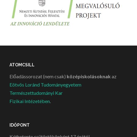
ATOMCSILL
Előadássorozat (nem csak)
középiskolásoknak
az
Eötvös Loránd Tudományegyetem
Természettudományi Kar
Fizikai Intézetében
.
IDŐPONT
Kéthetente csütörtökönként 17 órától