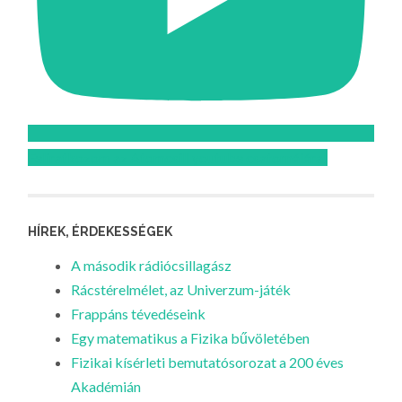
Feliratkozom az Atomcsill youtube csatornájára!
HÍREK, ÉRDEKESSÉGEK
A második rádiócsillagász
Rácstérelmélet, az Univerzum-játék
Frappáns tévedéseink
Egy matematikus a Fizika bűvöletében
Fizikai kísérleti bemutatósorozat a 200 éves
Akadémián