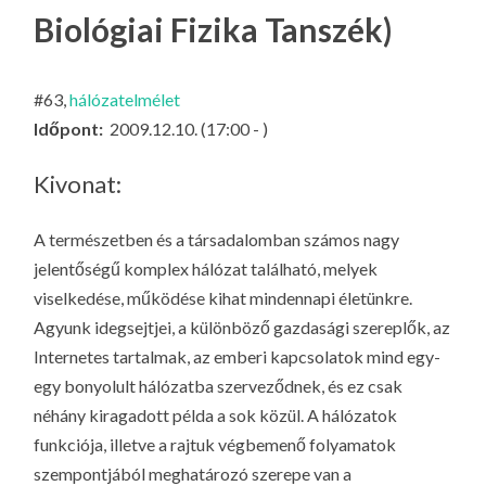
LA
Biológiai Fizika Tanszék)
G
O
#63,
hálózatelmélet
KI
Időpont:
2009.12.10. (17:00 - )
G
Kivonat:
A természetben és a társadalomban számos nagy
jelentőségű komplex hálózat található, melyek
viselkedése, működése kihat mindennapi életünkre.
Agyunk idegsejtjei, a különböző gazdasági szereplők, az
Internetes tartalmak, az emberi kapcsolatok mind egy-
egy bonyolult hálózatba szerveződnek, és ez csak
néhány kiragadott példa a sok közül. A hálózatok
funkciója, illetve a rajtuk végbemenő folyamatok
szempontjából meghatározó szerepe van a