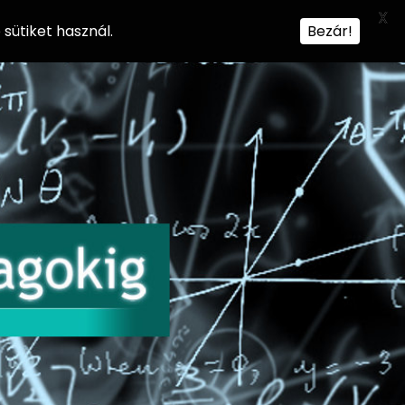
X
sütiket használ.
Bezár!