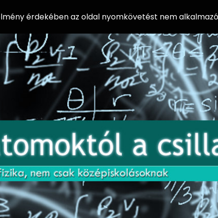
 élmény érdekében az oldal nyomkövetést nem alkalmazó 
AZ
Előadássorozat
AT
középiskolásoknak
OM
az ELTE
Természettudományi
OK
Kar Fizikai
Intézetében