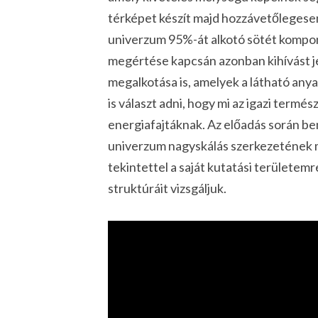
térképet készít majd hozzávetőlegesen 1
univerzum 95%-át alkotó sötét komp
megértése kapcsán azonban kihívást je
megalkotása is, amelyek a látható an
is választ adni, hogy mi az igazi termé
energiafajtáknak. Az előadás során b
univerzum nagyskálás szerkezetének m
tekintettel a saját kutatási területe
struktúráit vizsgáljuk.