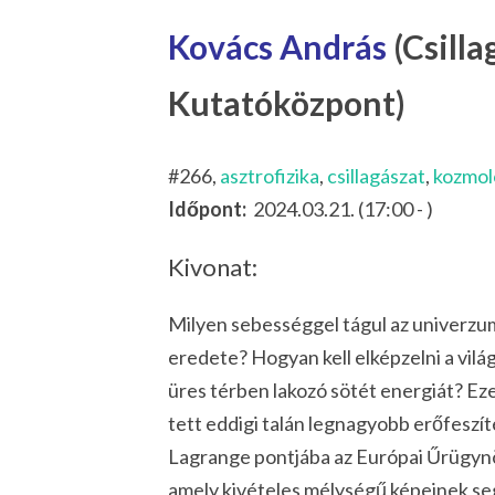
Kovács András
(Csilla
Kutatóközpont)
#266,
asztrofizika
,
csillagászat
,
kozmol
Időpont:
2024.03.21. (17:00 - )
Kivonat:
Milyen sebességgel tágul az univerzum
eredete? Hogyan kell elképzelni a vil
üres térben lakozó sötét energiát? Ez
tett eddigi talán legnagyobb erőfeszí
Lagrange pontjába az Európai Űrügynö
amely kivételes mélységű képeinek se