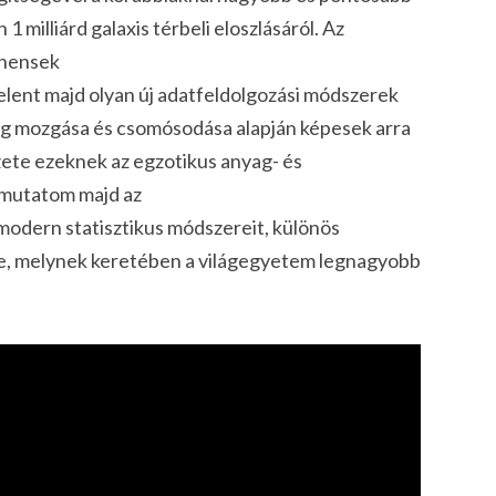
 milliárd galaxis térbeli eloszlásáról. Az
onensek
lent majd olyan új adatfeldolgozási módszerek
yag mozgása és csomósodása alapján képesek arra
szete ezeknek az egzotikus anyag- és
emutatom majd az
odern statisztikus módszereit, különös
mre, melynek keretében a világegyetem legnagyobb