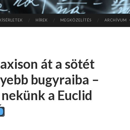
TÓ
L A
KÍSÉRLETEK
HÍREK
MEGKÖZELÍTÉS
ARCHÍVUM
CSI
LL
axison át a sötét
AG
lyebb bugyraiba –
OK
 nekünk a Euclid
IG