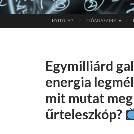
NYITÓLAP
ELŐADÁSAINK
TOVÁBB
A
TARTALOMHOZ
Egymilliárd gal
energia legmé
mit mutat meg
űrteleszkóp?