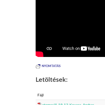
NYOMTATÁS
Letöltések:
Fájl
atomcsill_19_13_Kovacs_Andras