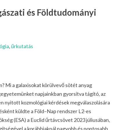
gászati és Földtudományi
ógia
,
űrkutatás
? Mi a galaxisokat körülvevő sötét anyag
ágegyetemünket napjainkban gyorsítva tágító, az
en nyitott kozmológiai kérdések megválaszolására
tésként küldte a Föld–Nap rendszer L2-es
kség (ESA) a Euclid űrtávcsövet 2023 júliusában,
gítségével a korábbiaknál nagyobb és pontosabb