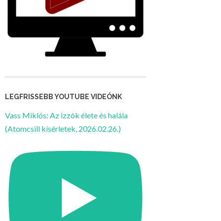
LEGFRISSEBB YOUTUBE VIDEÓNK
Vass Miklós: Az izzók élete és halála
(Atomcsill kísérletek, 2026.02.26.)