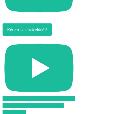
Kérem az előző videót!
Feliratkozom az Atomcsill youtube
csatornájára!