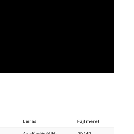
Leírás
Fájl méret
Az előadás fóliái
30 MB