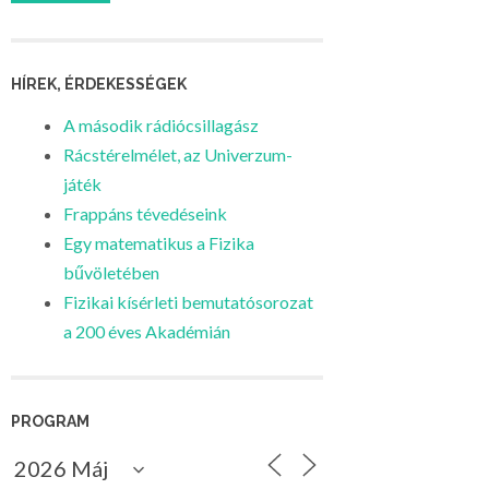
HÍREK, ÉRDEKESSÉGEK
A második rádiócsillagász
Rácstérelmélet, az Univerzum-
játék
Frappáns tévedéseink
Egy matematikus a Fizika
bűvöletében
Fizikai kísérleti bemutatósorozat
a 200 éves Akadémián
PROGRAM