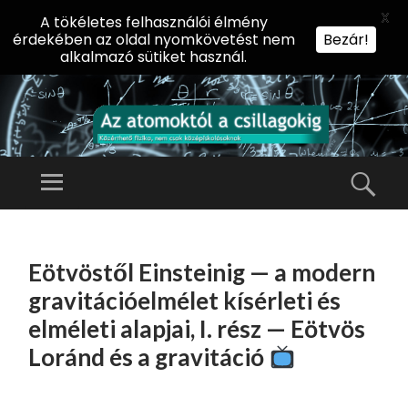
X
A tökéletes felhasználói élmény
érdekében az oldal nyomkövetést nem
Bezár!
alkalmazó sütiket használ.
AZ
AT
Menü
Kere
O
Előadássorozat
M
középiskolásoknak
TOVÁBB
O
A
az ELTE
Eötvöstől Einsteinig — a modern
KT
TARTALOMHOZ
Természettudományi
Ó
gravitációelmélet kísérleti és
Kar Fizikai
L
elméleti alapjai, I. rész — Eötvös
Intézetében
A
Loránd és a gravitáció
CS
IL