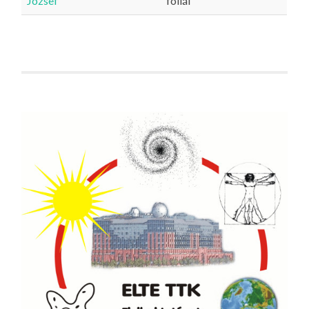
Jozsef
fóliái