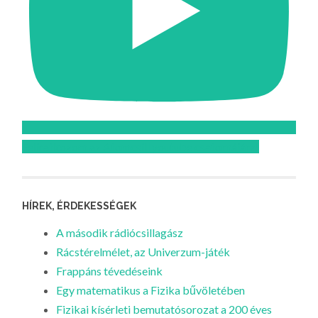
Feliratkozom az Atomcsill youtube csatornájára!
HÍREK, ÉRDEKESSÉGEK
A második rádiócsillagász
Rácstérelmélet, az Univerzum-játék
Frappáns tévedéseink
Egy matematikus a Fizika bűvöletében
Fizikai kísérleti bemutatósorozat a 200 éves