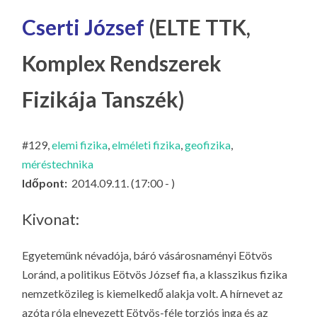
LA
Cserti József
(ELTE TTK,
G
O
Komplex Rendszerek
KI
G
Fizikája Tanszék)
#129,
elemi fizika
,
elméleti fizika
,
geofizika
,
méréstechnika
Időpont:
2014.09.11. (17:00 - )
Kivonat:
Egyetemünk névadója, báró vásárosnaményi Eötvös
Loránd, a politikus Eötvös József fia, a klasszikus fizika
nemzetközileg is kiemelkedő alakja volt. A hírnevet az
azóta róla elnevezett Eötvös-féle torziós inga és az