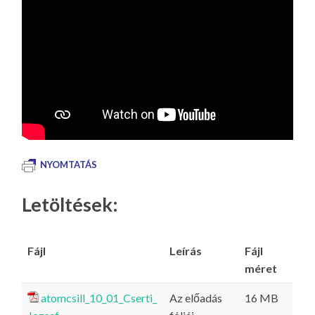
NYOMTATÁS
Letöltések:
Fájl
Leírás
Fájl
méret
atomcsill_10_01_Cserti_
Az előadás
16 MB