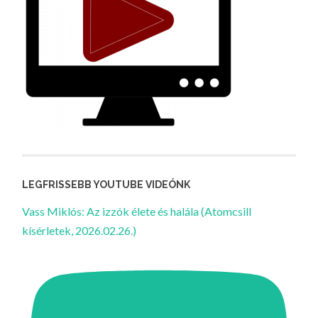
LEGFRISSEBB YOUTUBE VIDEÓNK
Vass Miklós: Az izzók élete és halála (Atomcsill
kísérletek, 2026.02.26.)