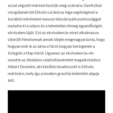
azzal végzett mérései hozták meg számára. Geofizikai
vizsgálatain túl Eötvös Loránd az inga segítségével a
korábbi méréseket messze túlszárnyaló pontossággal
mutatta ki a
súlyos
és a
tehetetlen
tömeg egyenlőségét,
ekvivalenciáját. Ezt az ekvivalencia-elvet alkalmazva
sikerült Newtonnak annak idején megmagyaráznia, hogy
hogyan esik le az alma a fáról, hogyan keringenek a
bolygók a Nap körül. Ugyanez az ekvivalencia-elv
vezette az általános relativitáselmélet megalkotáshoz
Albert Einsteint, aki később hivatkozott is Eötvös
mérésére, mely így a modern gravitációelmélet alapja
lett.