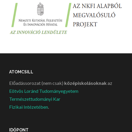
ATOMCSILL
Előadássorozat (nem csak)
középiskolásoknak
az
Eötvös Loránd Tudományegyetem
Természettudományi Kar
Fizikai Intézetében
.
IDŐPONT