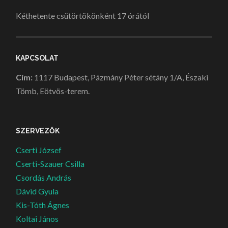
Kéthetente csütörtökönként 17 órától
KAPCSOLAT
Cím:
1117 Budapest, Pázmány Péter sétány 1/A, Északi
Tömb, Eötvös-terem.
SZERVEZŐK
Cserti József
Cserti-Szauer Csilla
Csordás András
Dávid Gyula
Kis-Tóth Ágnes
Koltai János