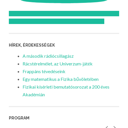
Feliratkozom az Atomcsill youtube csatornájára!
HÍREK, ÉRDEKESSÉGEK
A második rádiócsillagász
Rácstérelmélet, az Univerzum-játék
Frappáns tévedéseink
Egy matematikus a Fizika bűvöletében
Fizikai kísérleti bemutatósorozat a 200 éves
Akadémián
PROGRAM