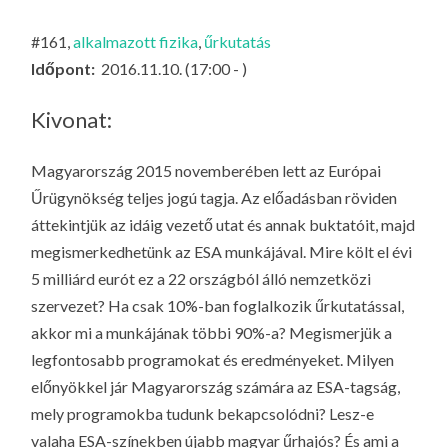
LA
G
#161,
alkalmazott fizika
,
űrkutatás
O
Időpont:
2016.11.10. (17:00 - )
KI
G
Kivonat:
Magyarország 2015 novemberében lett az Európai
Űrügynökség teljes jogú tagja. Az előadásban röviden
áttekintjük az idáig vezető utat és annak buktatóit, majd
megismerkedhetünk az ESA munkájával. Mire költ el évi
5 milliárd eurót ez a 22 országból álló nemzetközi
szervezet? Ha csak 10%-ban foglalkozik űrkutatással,
akkor mi a munkájának többi 90%-a? Megismerjük a
legfontosabb programokat és eredményeket. Milyen
előnyökkel jár Magyarország számára az ESA-tagság,
mely programokba tudunk bekapcsolódni? Lesz-e
valaha ESA-színekben újabb magyar űrhajós? És ami a