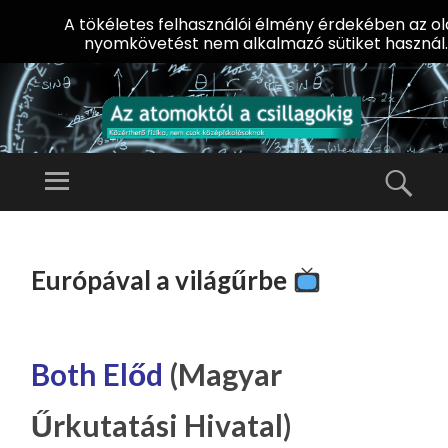
A tökéletes felhasználói élmény érdekében az ol
nyomkövetést nem alkalmazó sütiket használ.
AZ
AT
Menü
Kere
O
Előadássorozat
M
középiskolásoknak
TOVÁBB
O
A
az ELTE
Európával a világűrbe
KT
TARTALOMHOZ
Természettudományi
Ó
Kar Fizikai
L
Intézetében
A
Both Előd
(Magyar
CS
Űrkutatási Hivatal)
IL