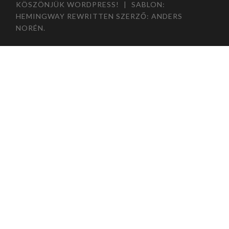
KÖSZÖNJÜK WORDPRESS!
|
SABLON:
HEMINGWAY REWRITTEN SZERZŐ:
ANDERS
NORÉN
.