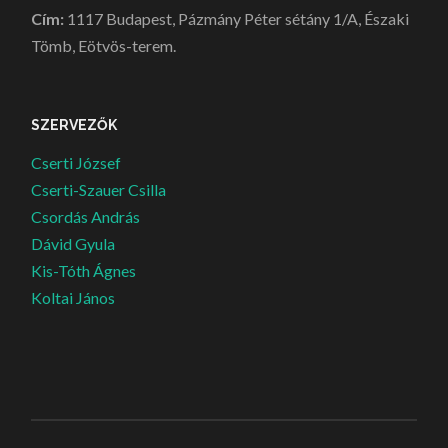
Cím:
1117 Budapest, Pázmány Péter sétány 1/A, Északi
Tömb, Eötvös-terem.
SZERVEZŐK
Cserti József
Cserti-Szauer Csilla
Csordás András
Dávid Gyula
Kis-Tóth Ágnes
Koltai János