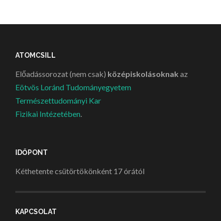
ATOMCSILL
Előadássorozat (nem csak)
középiskolásoknak
az
Eötvös Loránd Tudományegyetem
Természettudományi Kar
Fizikai Intézetében
.
IDŐPONT
Kéthetente csütörtökönként 17 órától
KAPCSOLAT