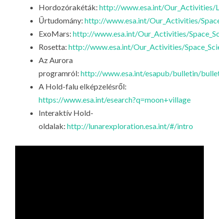
Hordozórakéták:
http://www.esa.int/Our_Activities/
Űrtudomány:
http://www.esa.int/Our_Activities/Spac
ExoMars:
http://www.esa.int/Our_Activities/Space_
Rosetta:
http://www.esa.int/Our_Activities/Space_Sc
Az Aurora
programról:
http://www.esa.int/esapub/bulletin/bull
A Hold-falu elképzelésről:
https://www.esa.int/esearch?q=moon+village
Interaktív Hold-
oldalak:
http://lunarexploration.esa.int/#/intro