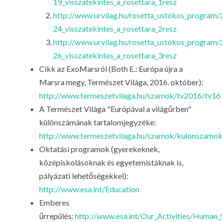
19_visszatekintes_a_rosettara_1resz
http://www.urvilag.hu/rosetta_ustokos_program
24_visszatekintes_a_rosettara_2resz
http://www.urvilag.hu/rosetta_ustokos_program
26_visszatekintes_a_rosettara_3resz
Cikk az ExoMarsról (Both E.: Európa újra a
Marsra megy, Természet Világa, 2016. október):
http://www.termeszetvilaga.hu/szamok/tv2016/tv16
A Természet Világa "Európával a világűrben"
különszámának tartalomjegyzéke:
http://www.termeszetvilaga.hu/szamok/kulonszamok/
Oktatási programok (gyerekeknek,
középiskolásoknak és egyetemistáknak is,
pályázati lehetőségekkel):
http://www.esa.int/Education
Emberes
űrrepülés:
http://www.esa.int/Our_Activities/Human_