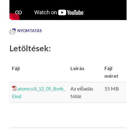
NYOMTATÁS
Letöltések:
Fájl
Leírás
Fájl
méret
atomcsill_12_05_Both_
Az előadás
15 MB
Elod
fóliái