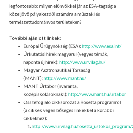
legfontosabb: milyen előnyökkel jár az ESA-tagság a
közeljövő pályakezdői számára a műszaki és
természettudományos területeken?
További ajánlott linkek:
Európai Űrügynökség (ESA):
http://www.esa.int/
Űrkutatási hírek magyarul (vegyes témák,
naponta új hírek):
http://www.urvilag.hu/
Magyar Asztronautikai Társaság
(MANT):
http://www.mant.hu/
MANT Űrtábor (nyaranta,
középiskolásoknak!):
http://www.mant.hu/urtabor
Összefoglaló cikksorozat a Rosetta programról
(a cikkek végén bőséges linkekkel a korábbi
cikkekhez):
http://www.urvilag.hu/rosetta_ustokos_program