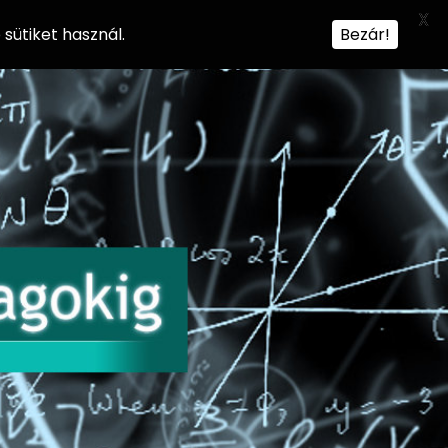
X
sütiket használ.
Bezár!