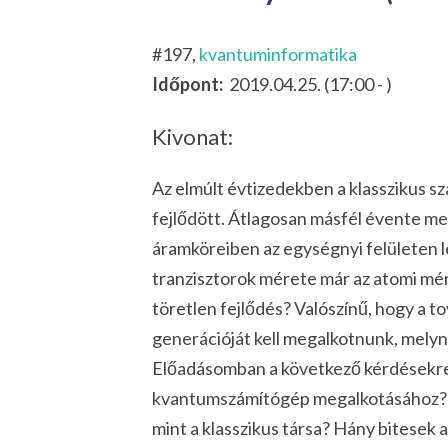
#197,
kvantuminformatika
Időpont:
2019.04.25. (17:00 - )
Kivonat:
Az elmúlt évtizedekben a klasszikus s
fejlődött. Átlagosan másfél évente m
áramköreiben az egységnyi felületen lé
tranzisztorok mérete már az atomi mé
töretlen fejlődés? Valószínű, hogy a 
generációját kell megalkotnunk, mel
Előadásomban a következő kérdésekre 
kvantumszámítógép megalkotásához? M
mint a klasszikus társa? Hány bitesek