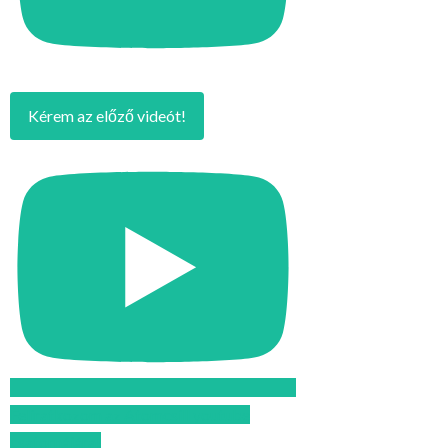
Kérem az előző videót!
Feliratkozom az Atomcsill youtube
csatornájára!