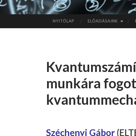
NYITÓLAP
ELŐADÁSAINK
TOVÁBB
A
TARTALOMHOZ
Kvantumszámí
munkára fogot
kvantummech
Széchenyi Gábor
(ELT