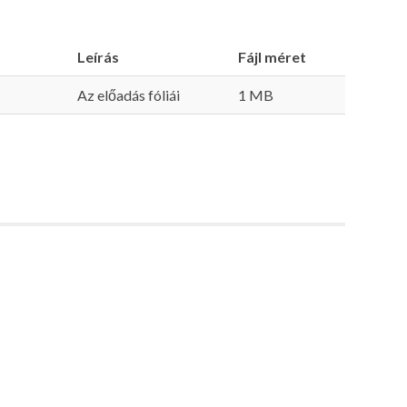
Leírás
Fájl méret
Az előadás fóliái
1 MB