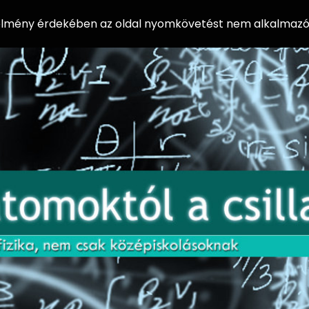
 élmény érdekében az oldal nyomkövetést nem alkalmazó 
AZ
Előadássorozat
AT
középiskolásoknak
OM
az ELTE
Természettudományi
OK
Kar Fizikai
Intézetében