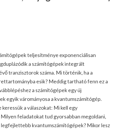
zámítógépek teljesítménye exponenciálisan
egduplázódik a számítógépek integrált
vő tranzisztorok száma. Mi történik, ha a
rettartományba esik? Meddig tartható fenn ez a
továbblépéshez a számítógépek egy új
ynek egyik várományosa a kvantumszámítógép.
keressük a válaszokat: Mi kell egy
ilyen feladatokat tud gyorsabban megoldani,
 a legfejlettebb kvantumszámítógépek? Mikor lesz