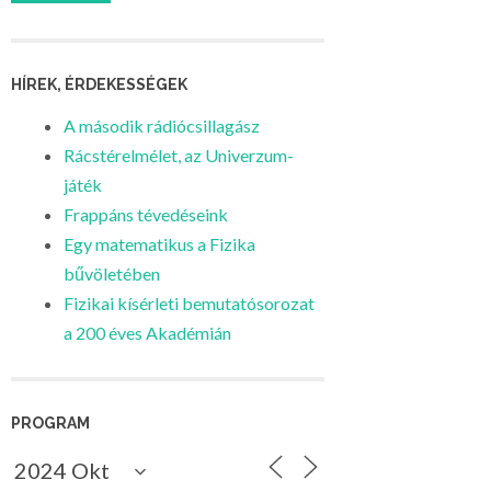
HÍREK, ÉRDEKESSÉGEK
A második rádiócsillagász
Rácstérelmélet, az Univerzum-
játék
Frappáns tévedéseink
Egy matematikus a Fizika
bűvöletében
Fizikai kísérleti bemutatósorozat
a 200 éves Akadémián
PROGRAM