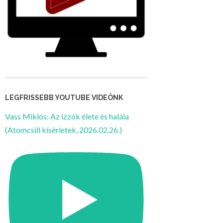
LEGFRISSEBB YOUTUBE VIDEÓNK
Vass Miklós: Az izzók élete és halála
(Atomcsill kísérletek, 2026.02.26.)