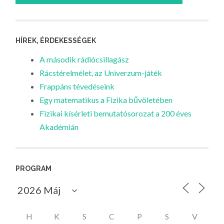
HÍREK, ÉRDEKESSÉGEK
A második rádiócsillagász
Rácstérelmélet, az Univerzum-játék
Frappáns tévedéseink
Egy matematikus a Fizika bűvöletében
Fizikai kísérleti bemutatósorozat a 200 éves
Akadémián
PROGRAM
H
K
S
C
P
S
V