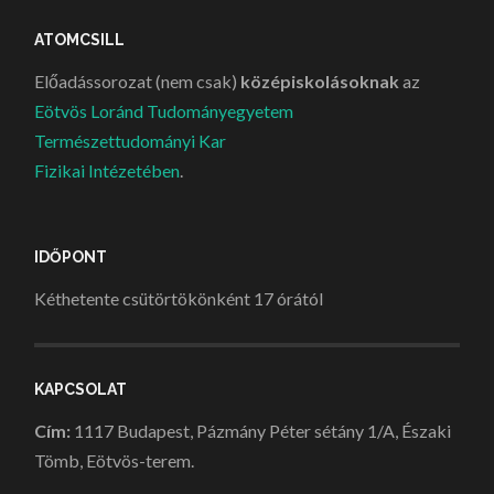
ATOMCSILL
Előadássorozat (nem csak)
középiskolásoknak
az
Eötvös Loránd Tudományegyetem
Természettudományi Kar
Fizikai Intézetében
.
IDŐPONT
Kéthetente csütörtökönként 17 órától
KAPCSOLAT
Cím:
1117 Budapest, Pázmány Péter sétány 1/A, Északi
Tömb, Eötvös-terem.