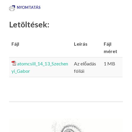
NYOMTATÁS
Letöltések:
Fájl
Leírás
Fájl
méret
atomcsill_14_13_Szechen
Az előadás
1 MB
yi_Gabor
fóliái