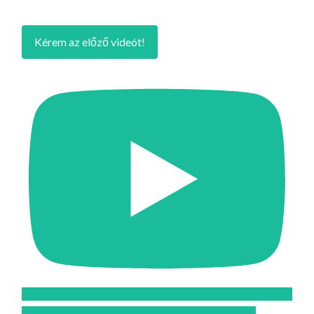
Kérem az előző videót!
Feliratkozom az Atomcsill youtube csatornájára!