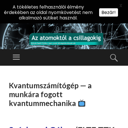
X
A tökéletes felhasználói élmény
érdekében az oldal nyomkövetést nem
Bezár!
alkalmazó sütiket használ.
AZ
AT
Menü
Kere
O
Előadássorozat
M
középiskolásoknak
TOVÁBB
O
A
az ELTE
Kvantumszámítógép — a
KT
TARTALOMHOZ
Természettudományi
Ó
munkára fogott
Kar Fizikai
L
kvantummechanika
Intézetében
A
CS
IL