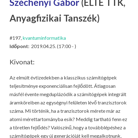
Széchenyi Gábor
(ELTE TTK,
LA
G
Anyagfizikai Tanszék)
O
KI
#197,
kvantuminformatika
G
Időpont:
2019.04.25. (17:00 - )
Kivonat:
Az elmúlt évtizedekben a klasszikus számítógépek
teljesítménye exponenciálisan fejlődött. Átlagosan
másfél évente megduplázódik a számítógépek integrált
áramköreiben az egységnyi felületen lévő tranzisztorok
száma. Mi történik, ha a tranzisztorok mérete már az
atomi mérettartományba esik? Meddig tartható fenn ez
a töretlen fejlődés? Valószínű, hogy a továbblépéshez a
számítógépek egy új generációját kell megalkotnunk,