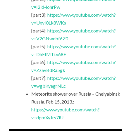
v=I2ld-lohrPw
[part3]:
https://www.youtube.com/watch?
v=UxvI0Lk8WKs
[part4]:
https://www.youtube.com/watch?
v=V2GNwebf6Z0
[part5]:
https://www.youtube.com/watch?
v=DhEIMTtv68E
[part6]:
https://www.youtube.com/watch?
v=ZzavBdRa5gk
[part7]:
https://www.youtube.com/watch?
v=wgbKyegrNLc
Meteorite shower over Russia – Chelyabinsk
Russia, Feb 15, 2013.:
https://www.youtube.com/watch?
v=dpmXyJrs7iU