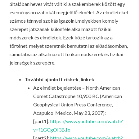
általában heves vitát vált ki a szakemberek között egy
eseménysorozat okát megjelölő elmélet. Az elméleteket
számos ténnyel szokás igazolni, melyekben komoly
szerepet játszanak különféle alkalmazott fizikai
módszerek és elméletek. Ezek közé tartozik az a
történet, melyet szeretnék bemutatni az előadásomban,
rámutatva az alkalmazott fizikai módszerek és fizikai
jelenségek szerepére.
További ajánlott cikkek, linkek
Az elmélet bejelentése – North American
Comet Catastrophe 10,900 BC (American
Geophysical Union Press Conference,
Acapulco, Mexico, May 23, 2007):
[part1]:
https://www.youtube.com/watch?
v=f1GCgOI3B1o
[part2]:
https://www.youtube.com/watch?