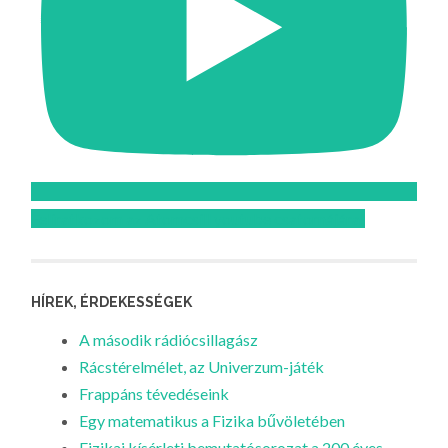
Feliratkozom az Atomcsill youtube csatornájára!
HÍREK, ÉRDEKESSÉGEK
A második rádiócsillagász
Rácstérelmélet, az Univerzum-játék
Frappáns tévedéseink
Egy matematikus a Fizika bűvöletében
Fizikai kísérleti bemutatósorozat a 200 éves