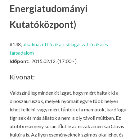
LA
Energiatudományi
G
Kutatóközpont)
O
KI
G
#138,
alkalmazott fizika
,
csillagászat
,
fizika és
társadalom
Időpont:
2015.02.12. (17:00 - )
Kivonat:
Valószínűleg mindenkit izgat, hogy miért haltak ki a
dinoszauruszok, melyek nyomait egyre több helyen
lehet fellelni, vagy miért tűntek el a mamutok, kardfogú
tigrisek és más állatok a nem is oly távoli múltban. Ez
utóbbi esemény során tűnt le az észak amerikai Clovis
kultúra is. Az ilyen eseményeknek számos oka lehet és