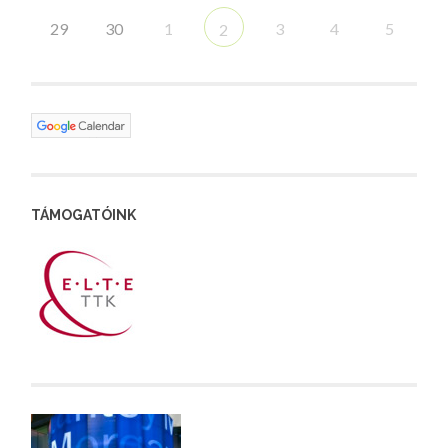
29
30
1
3
4
5
2
TÁMOGATÓINK