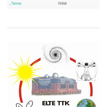
_Tamas
fóliái