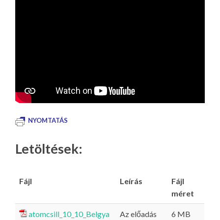
NYOMTATÁS
Letöltések:
Fájl
Leírás
Fájl
méret
atomcsill_10_10_Belgya
Az előadás
6 MB