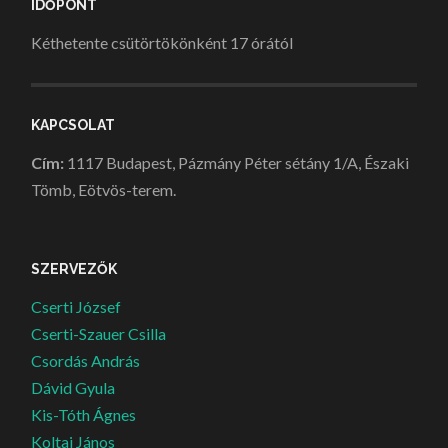
IDŐPONT
Kéthetente csütörtökönként 17 órától
KAPCSOLAT
Cím:
1117 Budapest, Pázmány Péter sétány 1/A, Északi
Tömb, Eötvös-terem.
SZERVEZŐK
Cserti József
Cserti-Szauer Csilla
Csordás András
Dávid Gyula
Kis-Tóth Ágnes
Koltai János