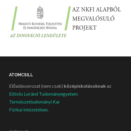
ATOMCSILL
Előadássorozat (nem csak)
középiskolásoknak
az
Eötvös Loránd Tudományegyetem
Természettudományi Kar
Fizikai Intézetében
.