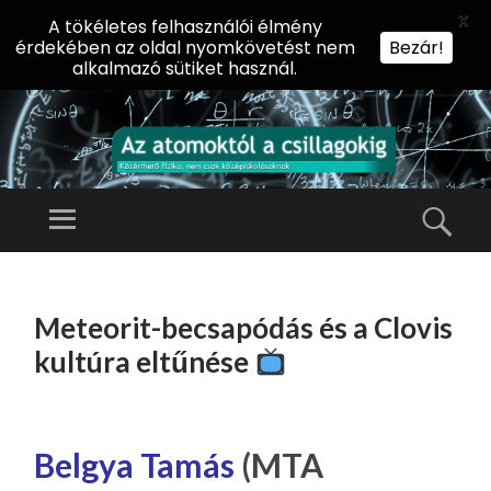
X
A tökéletes felhasználói élmény
érdekében az oldal nyomkövetést nem
Bezár!
alkalmazó sütiket használ.
AZ
AT
Menü
Kere
O
Előadássorozat
M
középiskolásoknak
TOVÁBB
O
A
az ELTE
Meteorit-becsapódás és a Clovis
KT
TARTALOMHOZ
Természettudományi
Ó
kultúra eltűnése
Kar Fizikai
L
Intézetében
A
CS
Belgya Tamás
(MTA
IL