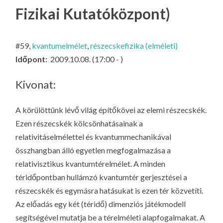
LA
Fizikai Kutatóközpont)
G
O
#59,
kvantumelmélet
,
részecskefizika (elméleti)
KI
Időpont:
2009.10.08. (17:00 - )
G
Kivonat:
A körülöttünk lévő világ építőkövei az elemi részecskék.
Ezen részecskék kölcsönhatásainak a
relativitáselmélettel és kvantummechanikával
összhangban álló egyetlen megfogalmazása a
relativisztikus kvantumtérelmélet. A minden
téridőpontban hullámzó kvantumtér gerjesztései a
részecskék és egymásra hatásukat is ezen tér közvetíti.
Az előadás egy két (téridő) dimenziós játékmodell
segítségével mutatja be a térelméleti alapfogalmakat. A