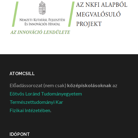
ATOMCSILL
Előadássorozat (nem csak)
középiskolásoknak
az
Eötvös Loránd Tudományegyetem
Természettudományi Kar
Fizikai Intézetében
.
IDŐPONT