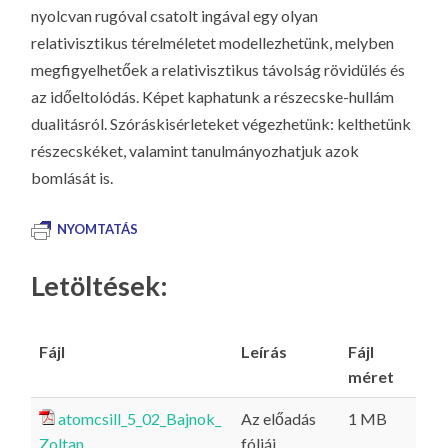
nyolcvan rugóval csatolt ingával egy olyan
relativisztikus térelméletet modellezhetünk, melyben
megfigyelhetőek a relativisztikus távolság rövidülés és
az időeltolódás. Képet kaphatunk a részecske-hullám
dualitásról. Szóráskisérleteket végezhetünk: kelthetünk
részecskéket, valamint tanulmányozhatjuk azok
bomlását is.
NYOMTATÁS
Letöltések:
Fájl
Leírás
Fájl
méret
atomcsill_5_02_Bajnok_
Az előadás
1 MB
Zoltan
fóliái