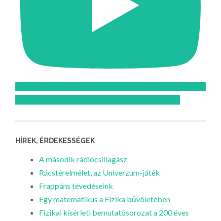
Feliratkozom az Atomcsill youtube csatornájára!
HÍREK, ÉRDEKESSÉGEK
A második rádiócsillagász
Rácstérelmélet, az Univerzum-játék
Frappáns tévedéseink
Egy matematikus a Fizika bűvöletében
Fizikai kísérleti bemutatósorozat a 200 éves