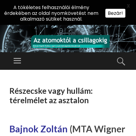
X
A tökéletes felhasználói élmény
érdekében az oldal nyomkövetést nem
Bezár!
alkalmazó sütiket használ.
AZ
AT
Menü
Kere
O
Előadássorozat
M
középiskolásoknak
TOVÁBB
O
A
az ELTE
Részecske vagy hullám:
KT
TARTALOMHOZ
Természettudományi
Ó
térelmélet az asztalon
Kar Fizikai
L
Intézetében
A
CS
Bajnok Zoltán
(MTA Wigner
IL