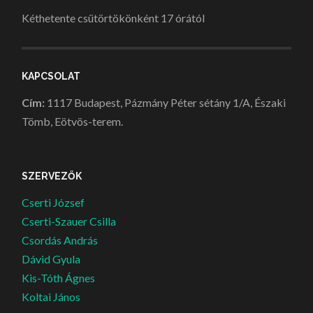
Kéthetente csütörtökönként 17 órától
KAPCSOLAT
Cím:
1117 Budapest, Pázmány Péter sétány 1/A, Északi
Tömb, Eötvös-terem.
SZERVEZŐK
Cserti József
Cserti-Szauer Csilla
Csordás András
Dávid Gyula
Kis-Tóth Ágnes
Koltai János