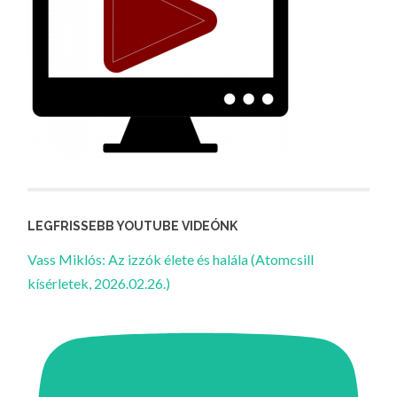
LEGFRISSEBB YOUTUBE VIDEÓNK
Vass Miklós: Az izzók élete és halála (Atomcsill
kísérletek, 2026.02.26.)