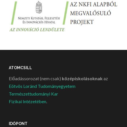
ATOMCSILL
Előadássorozat (nem csak)
középiskolásoknak
az
Eötvös Loránd Tudományegyetem
Természettudományi Kar
Fizikai Intézetében
.
IDŐPONT