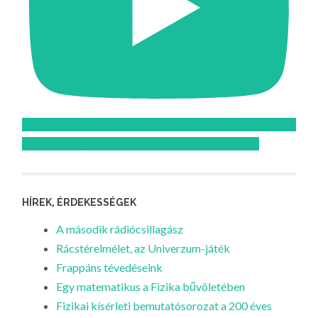
Feliratkozom az Atomcsill youtube csatornájára!
HÍREK, ÉRDEKESSÉGEK
A második rádiócsillagász
Rácstérelmélet, az Univerzum-játék
Frappáns tévedéseink
Egy matematikus a Fizika bűvöletében
Fizikai kísérleti bemutatósorozat a 200 éves