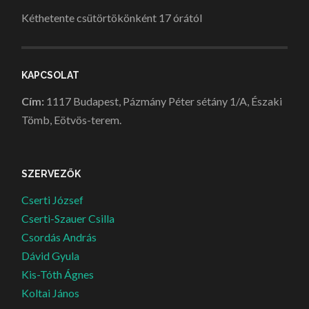
Kéthetente csütörtökönként 17 órától
KAPCSOLAT
Cím:
1117 Budapest, Pázmány Péter sétány 1/A, Északi
Tömb, Eötvös-terem.
SZERVEZŐK
Cserti József
Cserti-Szauer Csilla
Csordás András
Dávid Gyula
Kis-Tóth Ágnes
Koltai János