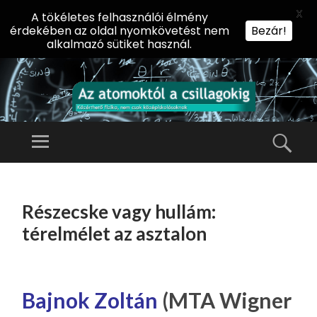
X
A tökéletes felhasználói élmény
érdekében az oldal nyomkövetést nem
Bezár!
alkalmazó sütiket használ.
AZ
AT
Menü
Kere
O
Előadássorozat
M
középiskolásoknak
TOVÁBB
O
A
az ELTE
Részecske vagy hullám:
KT
TARTALOMHOZ
Természettudományi
Ó
térelmélet az asztalon
Kar Fizikai
L
Intézetében
A
CS
Bajnok Zoltán
(MTA Wigner
IL