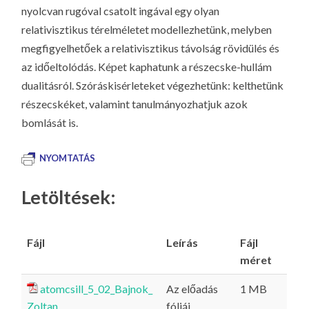
nyolcvan rugóval csatolt ingával egy olyan
relativisztikus térelméletet modellezhetünk, melyben
megfigyelhetőek a relativisztikus távolság rövidülés és
az időeltolódás. Képet kaphatunk a részecske-hullám
dualitásról. Szóráskisérleteket végezhetünk: kelthetünk
részecskéket, valamint tanulmányozhatjuk azok
bomlását is.
NYOMTATÁS
Letöltések:
Fájl
Leírás
Fájl
méret
atomcsill_5_02_Bajnok_
Az előadás
1 MB
Zoltan
fóliái