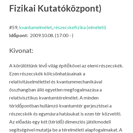
LA
Fizikai Kutatóközpont)
G
O
#59,
kvantumelmélet
,
részecskefizika (elméleti)
KI
Időpont:
2009.10.08. (17:00 - )
G
Kivonat:
A körülöttünk lévő világ építőkövei az elemi részecskék.
Ezen részecskék kölcsönhatásainak a
relativitáselmélettel és kvantummechanikával
összhangban álló egyetlen megfogalmazása a
relativisztikus kvantumtérelmélet. A minden
téridőpontban hullámzó kvantumtér gerjesztései a
részecskék és egymásra hatásukat is ezen tér közvetíti.
Az előadás egy két (téridő) dimenziós játékmodell
segítségével mutatja be a térelméleti alapfogalmakat. A