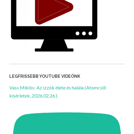
LEGFRISSEBB YOUTUBE VIDEÓNK
Vass Miklós: Az izzók élete és halála (Atomcsill
kísérletek, 2026.02.26.)