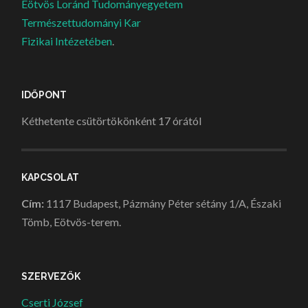
Eötvös Loránd Tudományegyetem
Természettudományi Kar
Fizikai Intézetében
.
IDŐPONT
Kéthetente csütörtökönként 17 órától
KAPCSOLAT
Cím:
1117 Budapest, Pázmány Péter sétány 1/A, Északi
Tömb, Eötvös-terem.
SZERVEZŐK
Cserti József