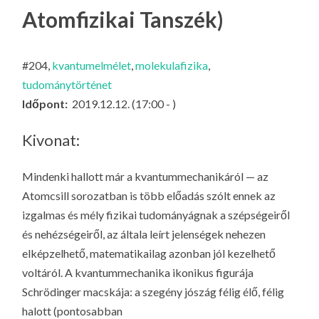
LA
Atomfizikai Tanszék)
G
O
#204,
kvantumelmélet
,
molekulafizika
,
KI
tudománytörténet
G
Időpont:
2019.12.12. (17:00 - )
Kivonat:
Mindenki hallott már a kvantummechanikáról — az
Atomcsill sorozatban is több előadás szólt ennek az
izgalmas és mély fizikai tudományágnak a szépségeiről
és nehézségeiről, az általa leírt jelenségek nehezen
elképzelhető, matematikailag azonban jól kezelhető
voltáról. A kvantummechanika ikonikus figurája
Schrödinger macskája: a szegény jószág félig élő, félig
halott (pontosabban