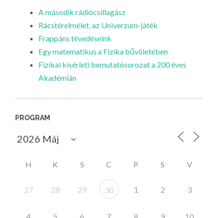
A második rádiócsillagász
Rácstérelmélet, az Univerzum-játék
Frappáns tévedéseink
Egy matematikus a Fizika bűvöletében
Fizikai kísérleti bemutatósorozat a 200 éves
Akadémián
PROGRAM
H
K
S
C
P
S
V
27
28
29
1
2
3
30
4
5
6
7
8
9
10