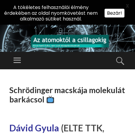
X
A tökéletes felhasználói élmény
érdekében az oldal nyomkövetést nem
Bezár!
alkalmazó sütiket használ.
AZ
AT
Menü
Kere
O
Előadássorozat
M
középiskolásoknak
TOVÁBB
O
A
az ELTE
Schrödinger macskája molekulát
KT
TARTALOMHOZ
Természettudományi
Ó
barkácsol
Kar Fizikai
L
Intézetében
A
CS
Dávid Gyula
(ELTE TTK,
IL