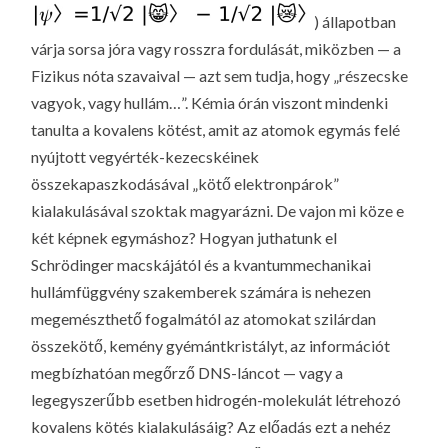
) állapotban
várja sorsa jóra vagy rosszra fordulását, miközben — a
Fizikus nóta szavaival — azt sem tudja, hogy „részecske
vagyok, vagy hullám…”. Kémia órán viszont mindenki
tanulta a kovalens kötést, amit az atomok egymás felé
nyújtott vegyérték-kezecskéinek
összekapaszkodásával „kötő elektronpárok”
kialakulásával szoktak magyarázni. De vajon mi köze e
két képnek egymáshoz? Hogyan juthatunk el
Schrödinger macskájától és a kvantummechanikai
hullámfüggvény szakemberek számára is nehezen
megemészthető fogalmától az atomokat szilárdan
összekötő, kemény gyémántkristályt, az információt
megbízhatóan megőrző DNS-láncot — vagy a
legegyszerűbb esetben hidrogén-molekulát létrehozó
kovalens kötés kialakulásáig? Az előadás ezt a nehéz