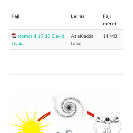
Fájl
Leírás
Fájl
méret
atomcsill_15_15_David_
Az előadás
14 MB
Gyula
fóliái