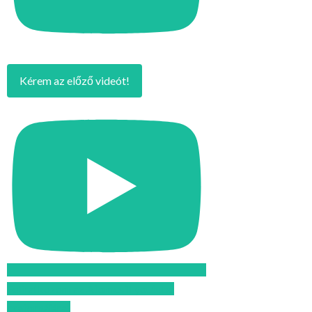
Kérem az előző videót!
Feliratkozom az Atomcsill youtube
csatornájára!