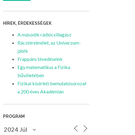
HÍREK, ÉRDEKESSÉGEK
A második rádiócsillagász
Rácstérelmélet, az Univerzum-
játék
Frappáns tévedéseink
Egy matematikus a Fizika
bűvöletében
Fizikai kísérleti bemutatósorozat
a 200 éves Akadémián
PROGRAM