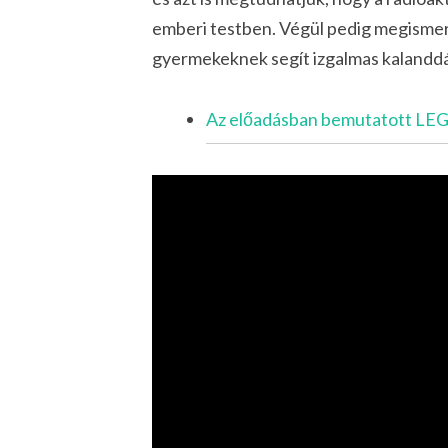
emberi testben. Végül pedig megismer
gyermekeknek segít izgalmas kalanddá 
Az előadásban bemutatott LEGO 