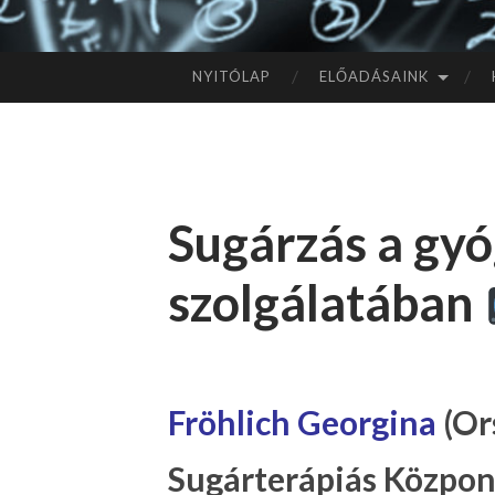
NYITÓLAP
ELŐADÁSAINK
TOVÁBB
A
TARTALOMHOZ
Sugárzás a gyó
szolgálatában
Fröhlich Georgina
(Or
Sugárterápiás Központ