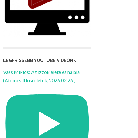
LEGFRISSEBB YOUTUBE VIDEÓNK
Vass Miklós: Az izzók élete és halála
(Atomcsill kísérletek, 2026.02.26.)