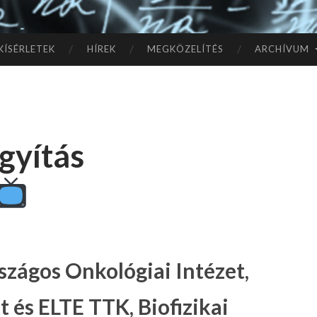
TÓ
L A
KÍSÉRLETEK
HÍREK
MEGKÖZELÍTÉS
ARCHÍVUM
CSI
LL
gyítás
AG
OK
IG
szágos Onkológiai Intézet,
 és ELTE TTK, Biofizikai