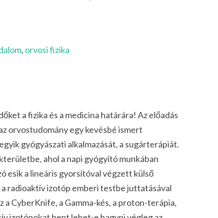
adalom
,
orvosi fizika
dőket a fizika és a medicina határára! Az előadás
s az orvostudomány egy kevésbé ismert
 egyik gyógyászati alkalmazását, a sugárterápiát.
kterületbe, ahol a napi gyógyító munkában
Szó esik a lineáris gyorsítóval végzett külső
 a radioaktív izotóp emberi testbe juttatásával
az a CyberKnife, a Gamma-kés, a proton-terápia,
tív izotópokat bent lehet-e hagyni végleg az