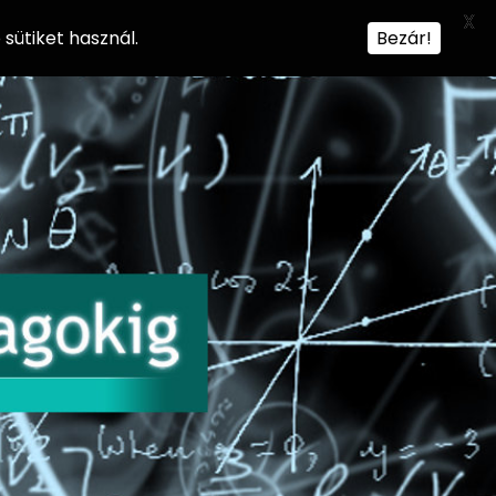
X
sütiket használ.
Bezár!