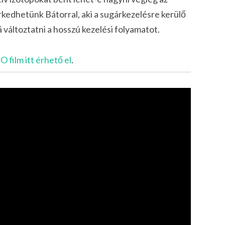
kedhetünk Bátorral, aki a sugárkezelésre kerülő
változtatni a hosszú kezelési folyamatot.
film itt érhető el
.