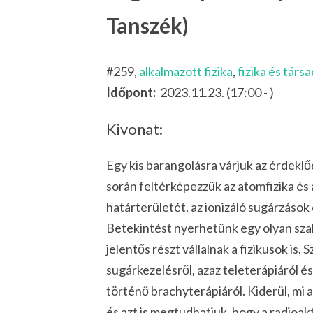
Tanszék)
#259,
alkalmazott fizika
,
fizika és társ
Időpont:
2023.11.23. (17:00 - )
Kivonat:
Egy kis barangolásra várjuk az érdeklő
során feltérképezzük az atomfizika é
határterületét, az ionizáló sugárzások
Betekintést nyerhetünk egy olyan sza
jelentős részt vállalnak a fizikusok is. 
sugárkezelésről, azaz teleterápiáról és
történő brachyterápiáról. Kiderül, mi 
és azt is megtudhatjuk, hogy a radioak