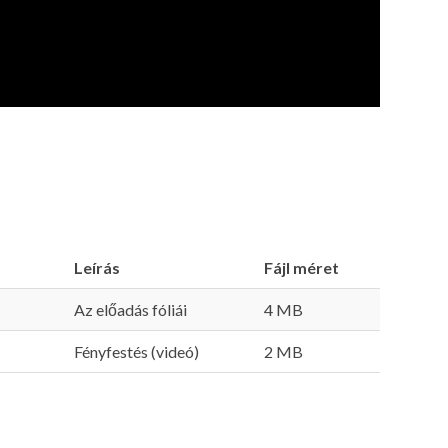
Leírás
Fájl méret
Az előadás fóliái
4 MB
Fényfestés (videó)
2 MB