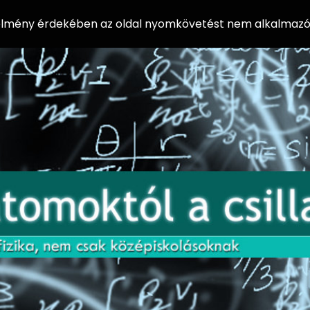
 élmény érdekében az oldal nyomkövetést nem alkalmazó 
AZ
Előadássorozat
AT
középiskolásoknak
OM
az ELTE
Természettudományi
OK
Kar Fizikai
Intézetében