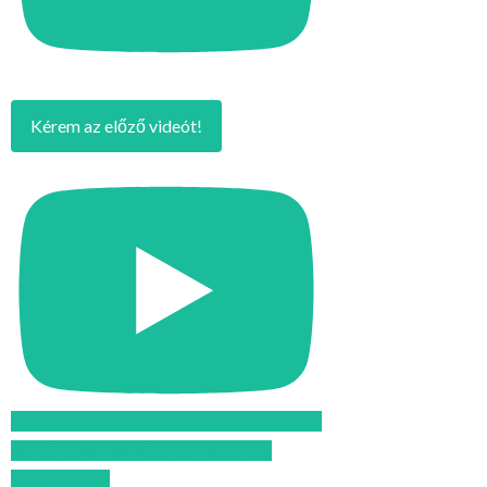
Kérem az előző videót!
Feliratkozom az Atomcsill youtube
csatornájára!