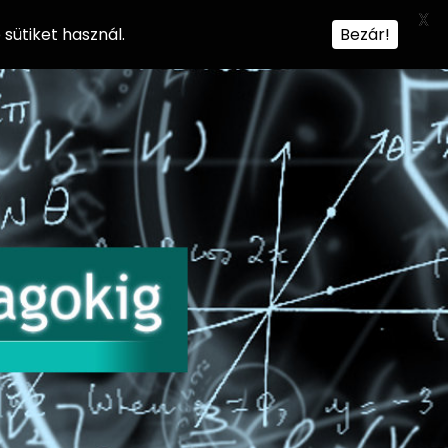
X
sütiket használ.
Bezár!