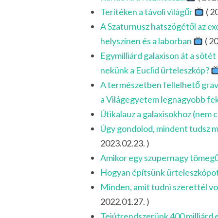
Terítéken a távoli világűr
( 2
A Szaturnusz hatszögétől az ex
helyszínen és a laborban
( 20
Egymilliárd galaxison át a söt
nekünk a Euclid űrteleszkóp?
A természetben fellelhető grav
a Világegyetem legnagyobb fe
Útikalauz a galaxisokhoz (nem 
Úgy gondolod, mindent tudsz má
2023.02.23. )
Amikor egy szupernagy tömegű
Hogyan építsünk űrteleszkópo
Minden, amit tudni szerettél vo
2022.01.27. )
Tejútrendszerünk 400 milliárd