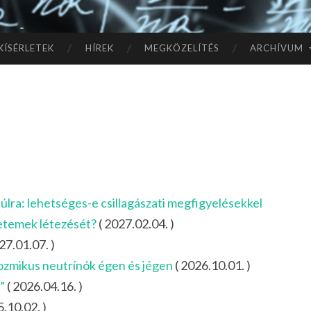
TÓ
L A
KÍSÉRLETEK
HÍREK
MEGKÖZELÍTÉS
ARCHÍVUM
CSI
LL
AG
OK
lra: lehetséges-e csillagászati megfigyelésekkel
IG
yetemek létezését?
( 2027.02.04. )
27.01.07. )
ozmikus neutrínók égen és jégen
( 2026.10.01. )
”
( 2026.04.16. )
.10.02. )