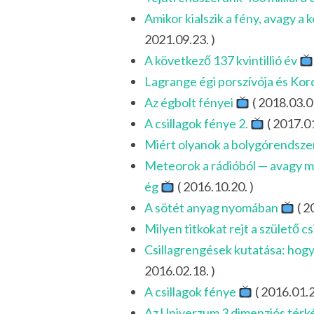
Amikor kialszik a fény, avagy a
2021.09.23. )
A következő 137 kvintillió év
Lagrange égi porszívója és Kor
Az égbolt fényei
( 2018.03.01
A csillagok fénye 2.
( 2017.01
Miért olyanok a bolygórendsz
Meteorok a rádióból — avagy mi
ég
( 2016.10.20. )
A sötét anyag nyomában
( 2
Milyen titkokat rejt a születő c
Csillagrengések kutatása: hogy
2016.02.18. )
A csillagok fénye
( 2016.01.2
Az Univerzum 3 dimenziós tér