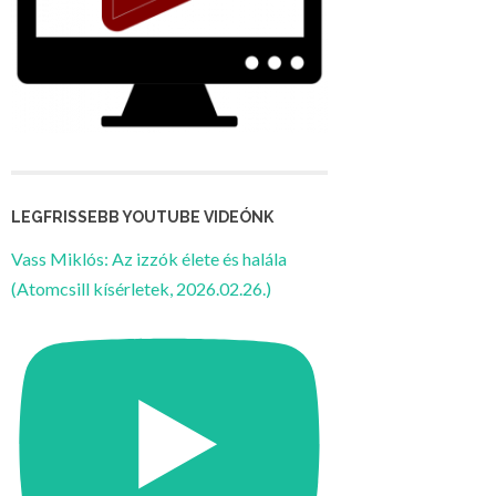
LEGFRISSEBB YOUTUBE VIDEÓNK
Vass Miklós: Az izzók élete és halála
(Atomcsill kísérletek, 2026.02.26.)