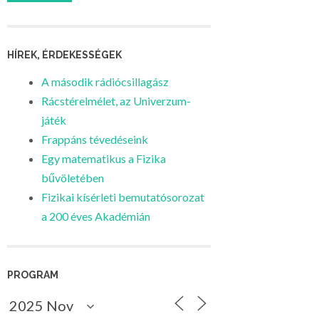
HÍREK, ÉRDEKESSÉGEK
A második rádiócsillagász
Rácstérelmélet, az Univerzum-
játék
Frappáns tévedéseink
Egy matematikus a Fizika
bűvöletében
Fizikai kísérleti bemutatósorozat
a 200 éves Akadémián
PROGRAM