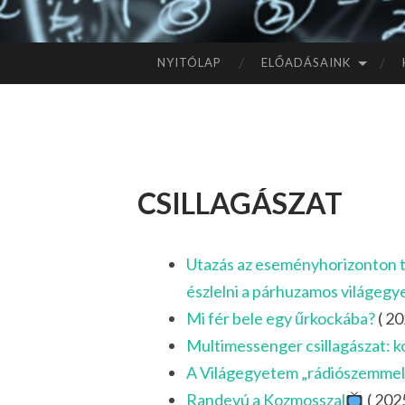
NYITÓLAP
ELŐADÁSAINK
TOVÁBB
A
TARTALOMHOZ
csillagászat
Utazás az eseményhorizonton tú
észlelni a párhuzamos világeg
Mi fér bele egy űrkockába?
( 20
Multimessenger csillagászat: k
A Világegyetem „rádiószemmel
Randevú a Kozmosszal
( 2025