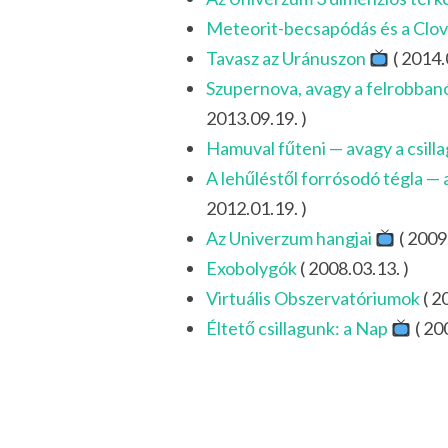
Meteorit-becsapódás és a Clov
Tavasz az Uránuszon
( 2014.
Szupernova, avagy a felrobbanó
2013.09.19. )
Hamuval fűteni — avagy a csill
A lehűléstől forrósodó tégla — 
2012.01.19. )
Az Univerzum hangjai
( 2009.
Exobolygók
( 2008.03.13. )
Virtuális Obszervatóriumok
( 2
Éltető csillagunk: a Nap
( 20