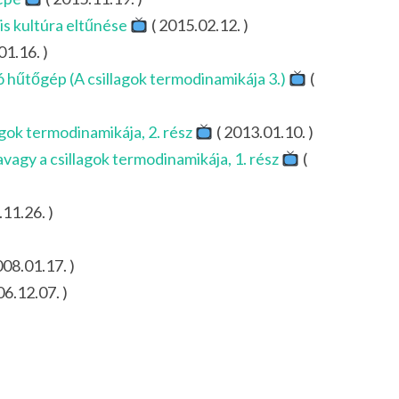
is kultúra eltűnése
( 2015.02.12. )
01.16. )
 hűtőgép (A csillagok termodinamikája 3.)
(
agok termodinamikája, 2. rész
( 2013.01.10. )
avagy a csillagok termodinamikája, 1. rész
(
11.26. )
008.01.17. )
06.12.07. )