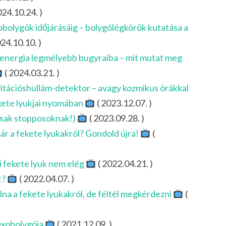
024.10.24. )
obolygók időjárásáig – bolygólégkörök kutatása a
24.10.10. )
ét energia legmélyebb bugyraiba – mit mutat meg
( 2024.03.21. )
itációshullám-detektor – avagy kozmikus órákkal
kete lyukjai nyomában
( 2023.12.07. )
csak stopposoknak!)
( 2023.09.28. )
r a fekete lyukakról? Gondold újra!
(
 fekete lyuk nem elég
( 2022.04.21. )
t?
( 2022.04.07. )
lna a fekete lyukakról, de féltél megkérdezni
(
 exobolygója
( 2021.12.09. )