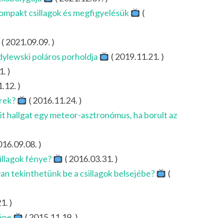
 kompakt csillagok és megfigyelésük
(
( 2021.09.09. )
dylewski poláros porholdja
( 2019.11.21. )
. )
.12. )
erek?
( 2016.11.24. )
t hallgat egy meteor-asztronómus, ha borult az
016.09.08. )
sillagok fénye?
( 2016.03.31. )
an tekinthetünk be a csillagok belsejébe?
(
1. )
képe
( 2015.11.19. )