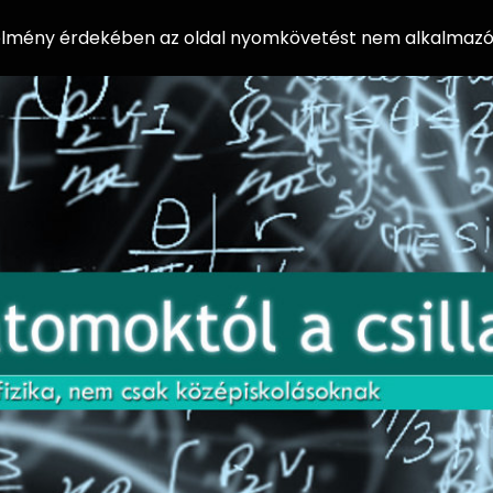
 élmény érdekében az oldal nyomkövetést nem alkalmazó 
AZ
Előadássorozat
AT
középiskolásoknak
OM
az ELTE
Természettudományi
OK
Kar Fizikai
Intézetében