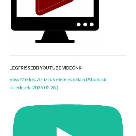
LEGFRISSEBB YOUTUBE VIDEÓNK
Vass Miklós: Az izzók élete és halála (Atomcsill
kísérletek, 2026.02.26.)