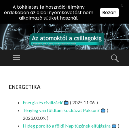
X
A tökéletes felhasználói élmény
érdekében az oldal nyomkövetést nem
Bezár!
alkalmazó sütiket használ.
AZ
AT
Menü
Kere
O
Előadássorozat
M
középiskolásoknak
TOVÁBB
O
A
az ELTE
energetika
KT
TARTALOMHOZ
Természettudományi
Ó
Kar Fizikai
L
Energia és civilizáció
( 2025.11.06. )
Intézetében
A
Tényleg van földtani kockázat Pakson?
(
CS
2023.02.09. )
IL
Hideg poroltó a földi Nap tüzének elfújására
(