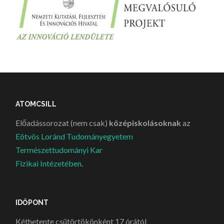
ATOMCSILL
Előadássorozat (nem csak)
középiskolásoknak
az
Eötvös Loránd Tudományegyetem
Természettudományi Kar
Fizikai Intézetében
.
IDŐPONT
Kéthetente csütörtökönként 17 órától