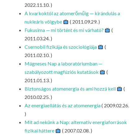
LA
2022.11.10. )
A kvarkoktól az atomerőműig — kirándulás a
G
nukleáris völgybe
( 2011.09.29. )
O
Fukusima — mi történt és mi várható?
(
KI
2011.03.24. )
G
Csernobil fizikája és szociológiája
(
2011.02.10. )
Mágneses Nap a laboratóriumban —
szabályozott magfúziós kutatások
(
2011.01.13. )
Biztonságos atomenergia és ami hozzá kell
(
2010.02.25. )
Az energiaellátás és az atomenergia
( 2009.02.26.
)
Mit ad nekünk a Nap: alternatív energiaforrások
fizikai háttere
( 2007.02.08. )