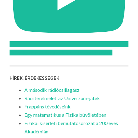
Feliratkozom az Atomcsill youtube csatornájára!
HÍREK, ÉRDEKESSÉGEK
A második rádiócsillagász
Rácstérelmélet, az Univerzum-játék
Frappáns tévedéseink
Egy matematikus a Fizika bűvöletében
Fizikai kísérleti bemutatósorozat a 200 éves
Akadémián