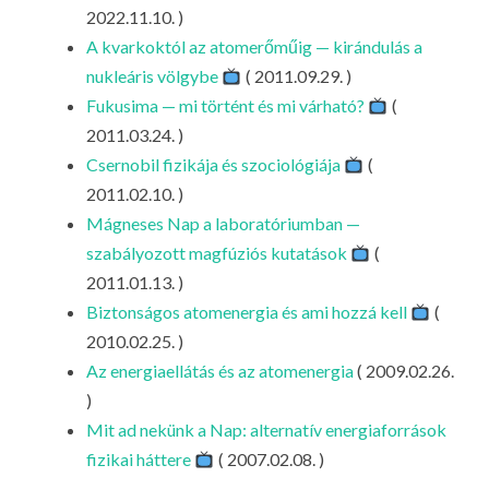
LA
2022.11.10. )
A kvarkoktól az atomerőműig — kirándulás a
G
nukleáris völgybe
( 2011.09.29. )
O
Fukusima — mi történt és mi várható?
(
KI
2011.03.24. )
G
Csernobil fizikája és szociológiája
(
2011.02.10. )
Mágneses Nap a laboratóriumban —
szabályozott magfúziós kutatások
(
2011.01.13. )
Biztonságos atomenergia és ami hozzá kell
(
2010.02.25. )
Az energiaellátás és az atomenergia
( 2009.02.26.
)
Mit ad nekünk a Nap: alternatív energiaforrások
fizikai háttere
( 2007.02.08. )