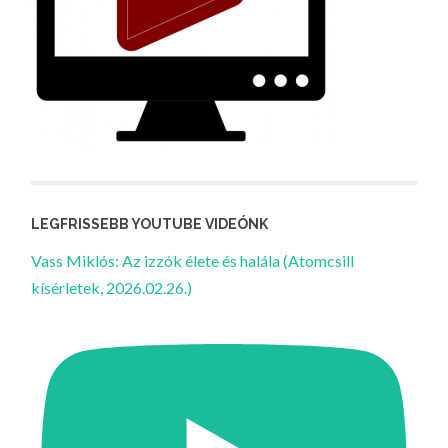
LEGFRISSEBB YOUTUBE VIDEÓNK
Vass Miklós: Az izzók élete és halála (Atomcsill
kísérletek, 2026.02.26.)