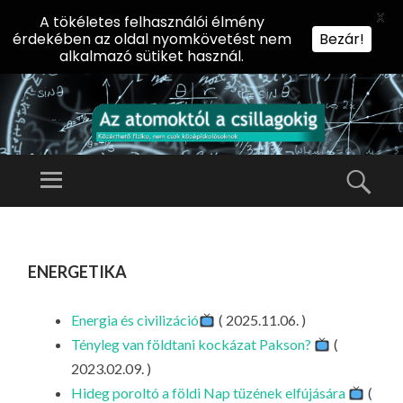
X
A tökéletes felhasználói élmény
érdekében az oldal nyomkövetést nem
Bezár!
alkalmazó sütiket használ.
AZ
AT
Menü
Kere
O
Előadássorozat
M
középiskolásoknak
TOVÁBB
O
A
az ELTE
energetika
KT
TARTALOMHOZ
Természettudományi
Ó
Kar Fizikai
L
Energia és civilizáció
( 2025.11.06. )
Intézetében
A
Tényleg van földtani kockázat Pakson?
(
CS
2023.02.09. )
IL
Hideg poroltó a földi Nap tüzének elfújására
(