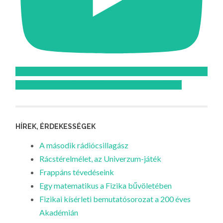
Feliratkozom az Atomcsill youtube csatornájára!
HÍREK, ÉRDEKESSÉGEK
A második rádiócsillagász
Rácstérelmélet, az Univerzum-játék
Frappáns tévedéseink
Egy matematikus a Fizika bűvöletében
Fizikai kísérleti bemutatósorozat a 200 éves
Akadémián