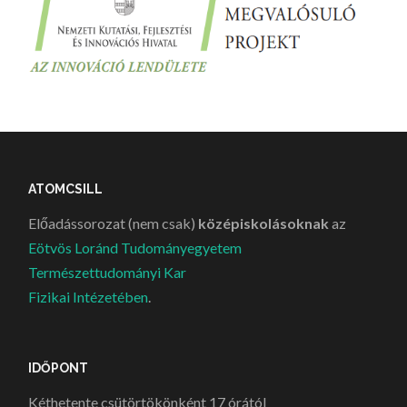
ATOMCSILL
Előadássorozat (nem csak)
középiskolásoknak
az
Eötvös Loránd Tudományegyetem
Természettudományi Kar
Fizikai Intézetében
.
IDŐPONT
Kéthetente csütörtökönként 17 órától