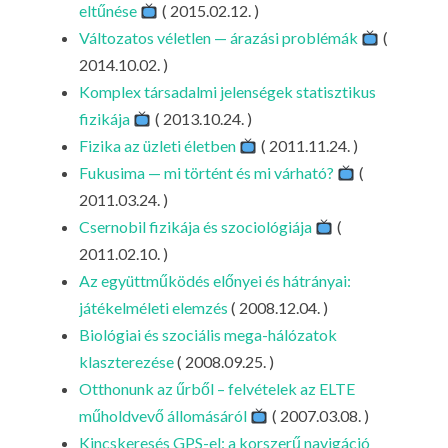
eltűnése
( 2015.02.12. )
Változatos véletlen — árazási problémák
(
2014.10.02. )
Komplex társadalmi jelenségek statisztikus
fizikája
( 2013.10.24. )
Fizika az üzleti életben
( 2011.11.24. )
Fukusima — mi történt és mi várható?
(
2011.03.24. )
Csernobil fizikája és szociológiája
(
2011.02.10. )
Az együttműködés előnyei és hátrányai:
játékelméleti elemzés
( 2008.12.04. )
Biológiai és szociális mega-hálózatok
klaszterezése
( 2008.09.25. )
Otthonunk az űrből – felvételek az ELTE
műholdvevő állomásáról
( 2007.03.08. )
Kincskeresés GPS-el: a korszerű navigáció