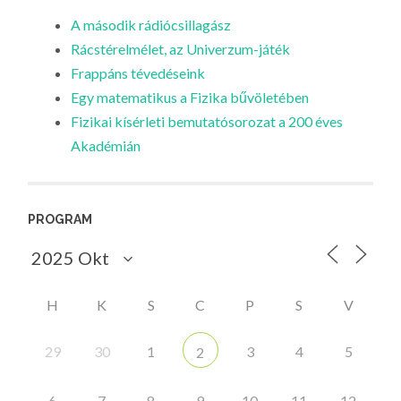
A második rádiócsillagász
Rácstérelmélet, az Univerzum-játék
Frappáns tévedéseink
Egy matematikus a Fizika bűvöletében
Fizikai kísérleti bemutatósorozat a 200 éves
Akadémián
PROGRAM
H
K
S
C
P
S
V
29
30
1
3
4
5
2
6
7
8
9
10
11
12