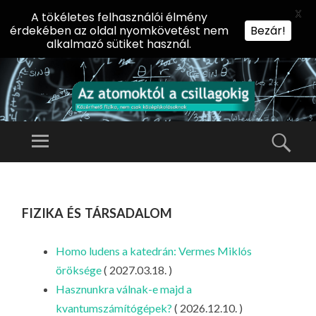
X
A tökéletes felhasználói élmény
érdekében az oldal nyomkövetést nem
Bezár!
alkalmazó sütiket használ.
AZ
AT
Menü
Kere
O
Előadássorozat
M
középiskolásoknak
TOVÁBB
O
A
az ELTE
fizika és társadalom
KT
TARTALOMHOZ
Természettudományi
Ó
Kar Fizikai
L
Homo ludens a katedrán: Vermes Miklós
Intézetében
A
öröksége
( 2027.03.18. )
CS
Hasznunkra válnak-e majd a
IL
kvantumszámítógépek?
( 2026.12.10. )