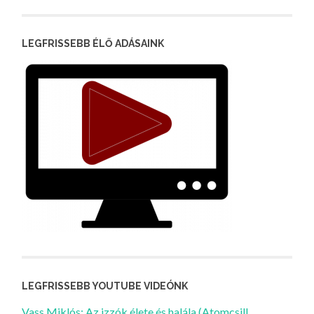
LEGFRISSEBB ÉLŐ ADÁSAINK
LEGFRISSEBB YOUTUBE VIDEÓNK
Vass Miklós: Az izzók élete és halála (Atomcsill