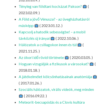
Tényleg van földtani kockázat Pakson?
(
2023.02.09. )
A Föld a jövő Vénusza? - az üvegházhatásról
másképp
( 2023.01.12. )
Kapcsolj a hatodik sebességbe! – a mobil
távközlés új irányai
( 2022.10.06. )
Hálózatok a csillagokon innen és túl
(
2021.11.25. )
Az ókori idő rövid története
( 2020.03.05. )
Hogyan vizsgálják a fizikusok a városokat?
(
2018.01.18. )
A játékelmélet kölcsönhatásainak anatómiája
( 2017.01.26. )
Szociális hálózatok, virális videók, meg minden
( 2016.09.22. )
Meteorit-becsapódás és a Clovis kultúra