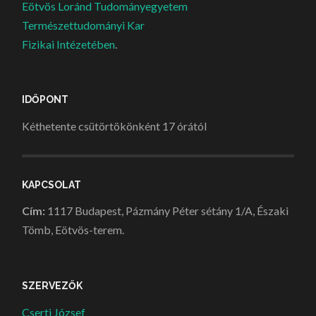
Eötvös Loránd Tudományegyetem
Természettudományi Kar
Fizikai Intézetében
.
IDŐPONT
Kéthetente csütörtökönként 17 órától
KAPCSOLAT
Cím:
1117 Budapest, Pázmány Péter sétány 1/A, Északi
Tömb, Eötvös-terem.
SZERVEZŐK
Cserti József