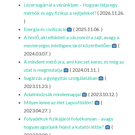
LA
Lézersugárral a vérünkben – Hogyan látja egy
mérnök és egy fizikus a sejtjeinket?
( 2026.11.26.
G
)
O
Energia és civilizáció
( 2025.11.06. )
KI
A festő, aki eltünteti a vászonról a zajt, avagy a
G
mesterséges intelligenciáról közérthetően
(
2024.03.07. )
A mindent mérő óra, ami kincset keres, és még az
utat is megmutatja
( 2024.01.11. )
Sugárzás a gyógyítás szolgálatában
(
2023.11.23. )
Adatnindzsák mindennapjai
( 2023.10.12. )
Milyen lenne az élet Laposföldön?
(
2023.04.27. )
Folyadékok fizikájáról folyékonyan – avagy
hogyan ugorjunk fejest a kutatói létbe?
(
2023.03.09. )