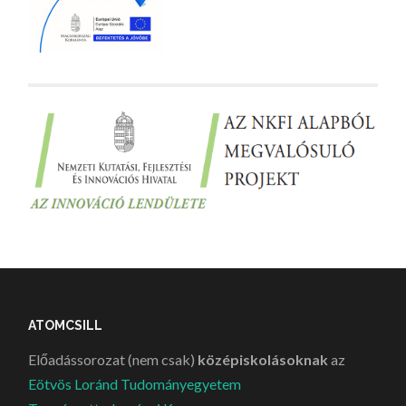
ATOMCSILL
Előadássorozat (nem csak)
középiskolásoknak
az
Eötvös Loránd Tudományegyetem