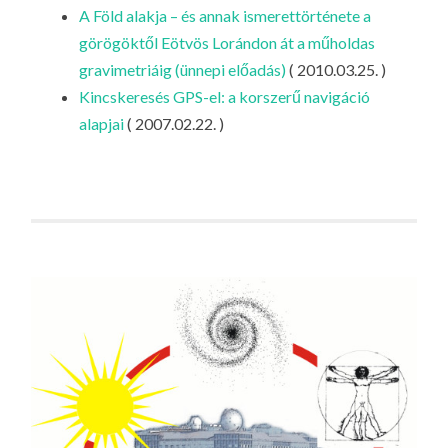
LA
A Föld alakja – és annak ismerettörténete a
görögöktől Eötvös Lorándon át a műholdas
G
gravimetriáig (ünnepi előadás)
( 2010.03.25. )
O
Kincskeresés GPS-el: a korszerű navigáció
KI
alapjai
( 2007.02.22. )
G