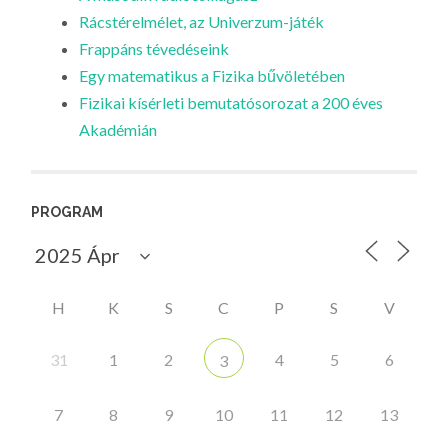
Rácstérelmélet, az Univerzum-játék
Frappáns tévedéseink
Egy matematikus a Fizika bűvöletében
Fizikai kísérleti bemutatósorozat a 200 éves
Akadémián
PROGRAM
H
K
S
C
P
S
V
31
1
2
4
5
6
3
7
8
9
10
11
12
13