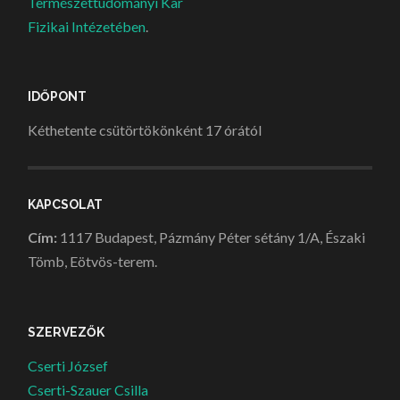
Természettudományi Kar
Fizikai Intézetében
.
IDŐPONT
Kéthetente csütörtökönként 17 órától
KAPCSOLAT
Cím:
1117 Budapest, Pázmány Péter sétány 1/A, Északi
Tömb, Eötvös-terem.
SZERVEZŐK
Cserti József
Cserti-Szauer Csilla