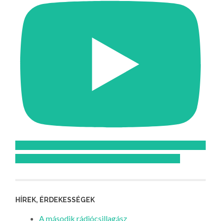
Feliratkozom az Atomcsill youtube csatornájára!
HÍREK, ÉRDEKESSÉGEK
A második rádiócsillagász