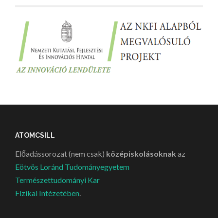
ATOMCSILL
Előadássorozat (nem csak)
középiskolásoknak
az
Eötvös Loránd Tudományegyetem
Természettudományi Kar
Fizikai Intézetében
.