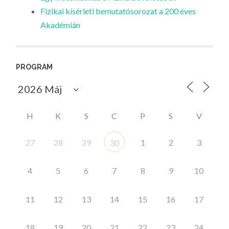
Fizikai kísérleti bemutatósorozat a 200 éves
Akadémián
PROGRAM
H
K
S
C
P
S
V
27
28
29
1
2
3
30
4
5
6
7
8
9
10
11
12
13
14
15
16
17
18
19
20
21
22
23
24