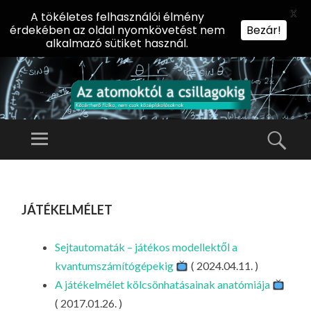
X
A tökéletes felhasználói élmény
érdekében az oldal nyomkövetést nem
Bezár!
alkalmazó sütiket használ.
AZ
AT
Menü
Kere
O
Előadássorozat
M
középiskolásoknak
TOVÁBB
O
A
az ELTE
játékelmélet
KT
TARTALOMHOZ
Természettudományi
Ó
Kar Fizikai
L
Sejtautomaták – játékos modellektől a
Intézetében
A
kvantumszámítógépekig
( 2024.04.11. )
CS
A játékelmélet kölcsönhatásainak anatómiája
IL
( 2017.01.26. )