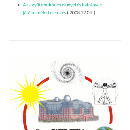
LA
Az együttműködés előnyei és hátrányai:
játékelméleti elemzés
( 2008.12.04. )
G
O
KI
G