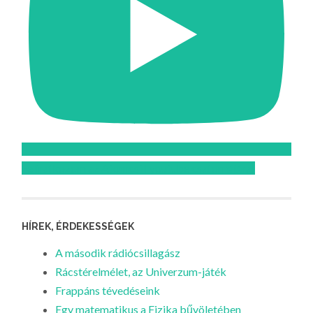
Feliratkozom az Atomcsill youtube csatornájára!
HÍREK, ÉRDEKESSÉGEK
A második rádiócsillagász
Rácstérelmélet, az Univerzum-játék
Frappáns tévedéseink
Egy matematikus a Fizika bűvöletében