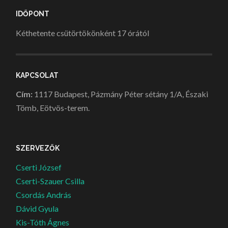
IDŐPONT
Kéthetente csütörtökönként 17 órától
KAPCSOLAT
Cím:
1117 Budapest, Pázmány Péter sétány 1/A, Északi
Tömb, Eötvös-terem.
SZERVEZŐK
Cserti József
Cserti-Szauer Csilla
Csordás András
Dávid Gyula
Kis-Tóth Ágnes