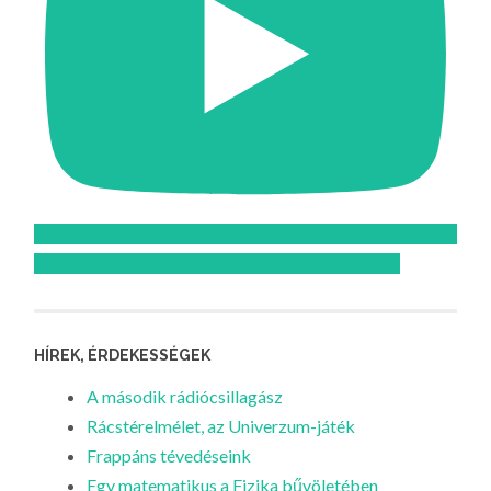
Feliratkozom az Atomcsill youtube csatornájára!
HÍREK, ÉRDEKESSÉGEK
A második rádiócsillagász
Rácstérelmélet, az Univerzum-játék
Frappáns tévedéseink
Egy matematikus a Fizika bűvöletében