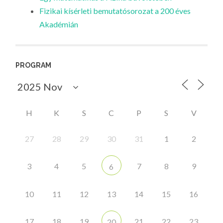
Fizikai kísérleti bemutatósorozat a 200 éves
Akadémián
PROGRAM
H
K
S
C
P
S
V
27
28
29
30
31
1
2
3
4
5
7
8
9
6
10
11
12
13
14
15
16
17
18
19
21
22
23
20