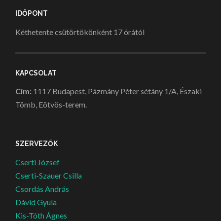
IDŐPONT
Kéthetente csütörtökönként 17 órától
KAPCSOLAT
Cím:
1117 Budapest, Pázmány Péter sétány 1/A, Északi
Tömb, Eötvös-terem.
SZERVEZŐK
Cserti József
Cserti-Szauer Csilla
Csordás András
Dávid Gyula
Kis-Tóth Ágnes