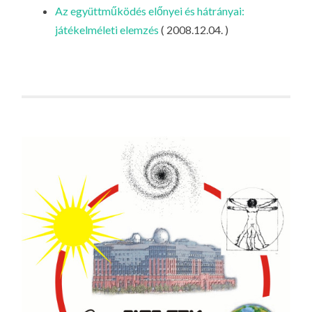
LA
Az együttműködés előnyei és hátrányai:
játékelméleti elemzés
( 2008.12.04. )
G
O
KI
G