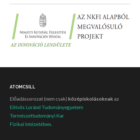
ATOMCSILL
Előadássorozat (nem csak)
középiskolásoknak
az
Eötvös Loránd Tudományegyetem
Természettudományi Kar
Fizikai Intézetében
.