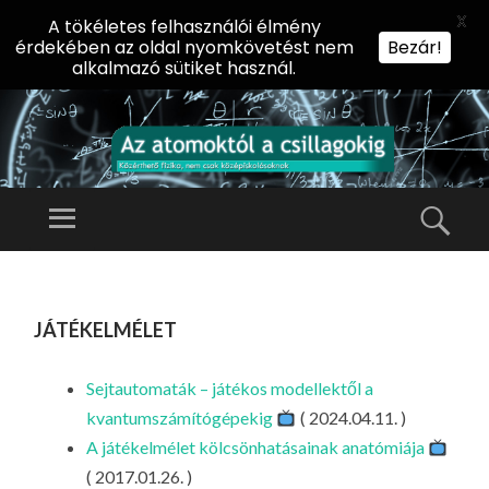
X
A tökéletes felhasználói élmény
érdekében az oldal nyomkövetést nem
Bezár!
alkalmazó sütiket használ.
AZ
AT
Menü
Kere
O
Előadássorozat
M
középiskolásoknak
TOVÁBB
O
A
az ELTE
játékelmélet
KT
TARTALOMHOZ
Természettudományi
Ó
Kar Fizikai
L
Sejtautomaták – játékos modellektől a
Intézetében
A
kvantumszámítógépekig
( 2024.04.11. )
CS
A játékelmélet kölcsönhatásainak anatómiája
IL
( 2017.01.26. )