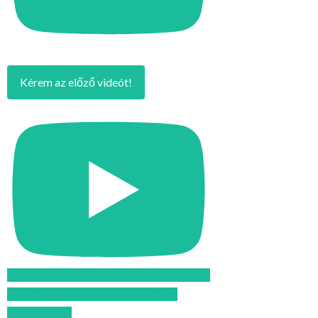
Kérem az előző videót!
Feliratkozom az Atomcsill youtube
csatornájára!