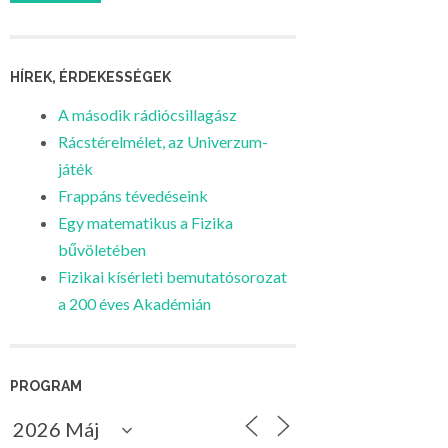
HÍREK, ÉRDEKESSÉGEK
A második rádiócsillagász
Rácstérelmélet, az Univerzum-
játék
Frappáns tévedéseink
Egy matematikus a Fizika
bűvöletében
Fizikai kísérleti bemutatósorozat
a 200 éves Akadémián
PROGRAM