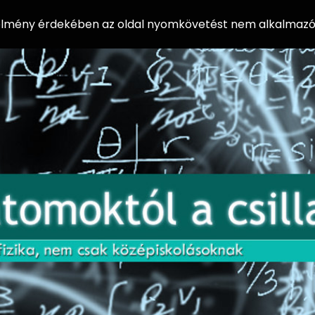
 élmény érdekében az oldal nyomkövetést nem alkalmazó 
AZ
Előadássorozat
AT
középiskolásoknak
OM
az ELTE
Természettudományi
OK
Kar Fizikai
Intézetében