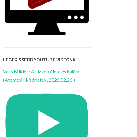
LEGFRISSEBB YOUTUBE VIDEÓNK
Vass Miklós: Az izzók élete és halála
(Atomcsill kísérletek, 2026.02.26.)