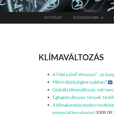
NYITÓLAP
ELŐADÁSAINK
TOVÁBB
A
TARTALOMHOZ
klímaváltozás
A Föld a jövő Vénusza? - az üv
Miért élünk jégkorszakban?
Globális klímaváltozás: mit tan
Éghajlatváltozás: tények, tévh
A klímakutatás modern eszközei: 
potenciál becsléséig
( 2009.09.2