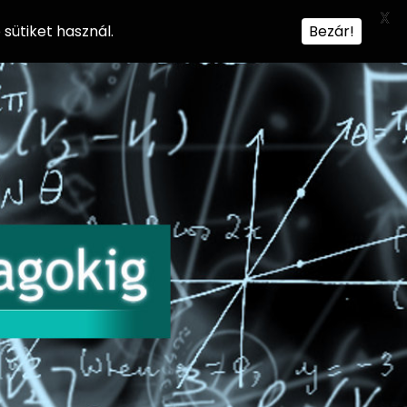
X
sütiket használ.
Bezár!