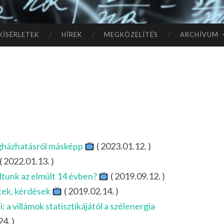
TÓ
L A
KÍSÉRLETEK
HÍREK
MEGKÖZELÍTÉS
ARCHÍVUM
CSI
LL
AG
OK
egházhatásról másképp
( 2023.01.12. )
IG
( 2022.01.13. )
ultunk az elmúlt 14 évben?
( 2019.09.12. )
itek, kérdések
( 2019.02.14. )
a villámok statisztikájától a szélenergia
4. )