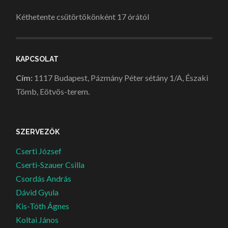
Kéthetente csütörtökönként 17 órától
KAPCSOLAT
Cím:
1117 Budapest, Pázmány Péter sétány 1/A, Északi
Tömb, Eötvös-terem.
SZERVEZŐK
Cserti József
Cserti-Szauer Csilla
Csordás András
Dávid Gyula
Kis-Tóth Ágnes
Koltai János