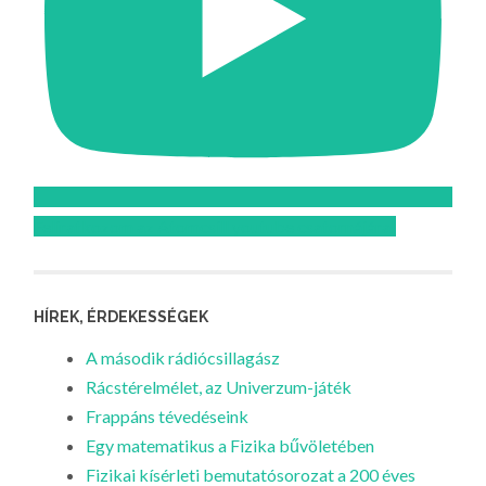
Feliratkozom az Atomcsill youtube csatornájára!
HÍREK, ÉRDEKESSÉGEK
A második rádiócsillagász
Rácstérelmélet, az Univerzum-játék
Frappáns tévedéseink
Egy matematikus a Fizika bűvöletében
Fizikai kísérleti bemutatósorozat a 200 éves