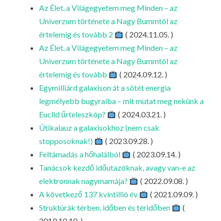
LA
Az Élet, a Világegyetem meg Minden – az
Univerzum története a Nagy Bummtól az
G
értelemig és tovább 2
( 2024.11.05. )
O
Az Élet, a Világegyetem meg Minden – az
KI
Univerzum története a Nagy Bummtól az
G
értelemig és tovább
( 2024.09.12. )
Egymilliárd galaxison át a sötét energia
legmélyebb bugyraiba – mit mutat meg nekünk a
Euclid űrteleszkóp?
( 2024.03.21. )
Útikalauz a galaxisokhoz (nem csak
stopposoknak!)
( 2023.09.28. )
Feltámadás a hőhalálból
( 2023.09.14. )
Tanácsok kezdő időutazóknak, avagy van-e az
elektronnak nagymamája?
( 2022.09.08. )
A következő 137 kvintillió év
( 2021.09.09. )
Struktúrák térben, időben és téridőben
(
2019.10.10. )