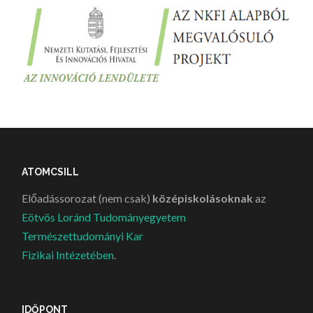
ATOMCSILL
Előadássorozat (nem csak)
középiskolásoknak
az
Eötvös Loránd Tudományegyetem
Természettudományi Kar
Fizikai Intézetében
.
IDŐPONT