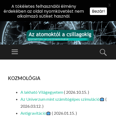
X
A tökéletes felhasználói élmény
érdekében az oldal nyomkövetést nem
Bezár!
alkalmazó sütiket használ.
AZ
AT
Menü
Kere
O
Előadássorozat
M
középiskolásoknak
TOVÁBB
O
A
az ELTE
kozmológia
KT
TARTALOMHOZ
Természettudományi
Ó
Kar Fizikai
L
A lakható Világegyetem
( 2026.10.15. )
Intézetében
A
Az Univerzum mint számítógépes szimuláció
(
CS
2026.03.12. )
IL
Antigravitáció
( 2026.01.15. )