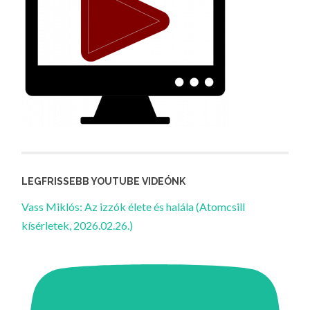
LEGFRISSEBB YOUTUBE VIDEÓNK
Vass Miklós: Az izzók élete és halála (Atomcsill
kísérletek, 2026.02.26.)