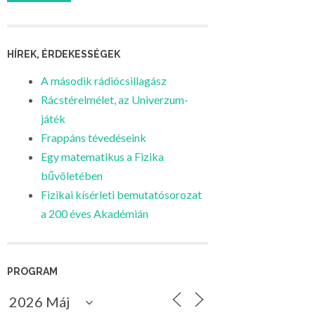
HÍREK, ÉRDEKESSÉGEK
A második rádiócsillagász
Rácstérelmélet, az Univerzum-
játék
Frappáns tévedéseink
Egy matematikus a Fizika
bűvöletében
Fizikai kísérleti bemutatósorozat
a 200 éves Akadémián
PROGRAM