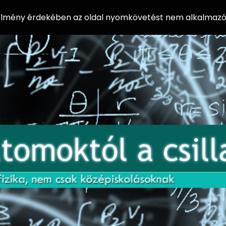
 élmény érdekében az oldal nyomkövetést nem alkalmazó 
AZ
Előadássorozat
AT
középiskolásoknak
OM
az ELTE
Természettudományi
OK
Kar Fizikai
Intézetében