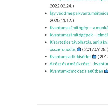
2022.02.24. )
Így védd meg a kvantumbitjeid
2020.11.12. )
Kvantumszámítógép — a munká
Kvantumszámítógépek — elmél
Kísérteties távolhatás, ami a 
összefonódás
( 2017.09.28. 
Kvantumradír-kísérlet
( 2017
A rész és a másik rész — kvant
Kvantumkémek az alagútban