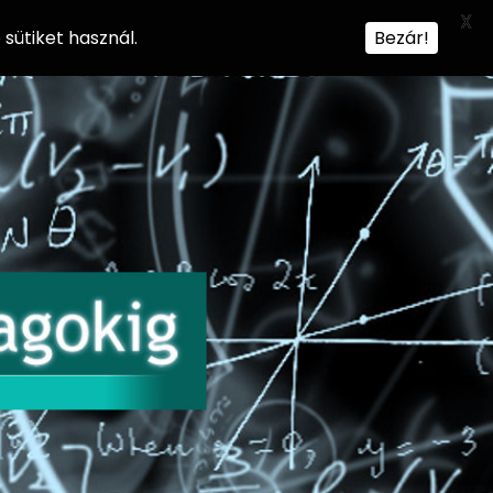
X
sütiket használ.
Bezár!