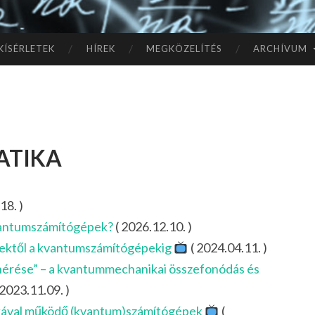
TÓ
L A
KÍSÉRLETEK
HÍREK
MEGKÖZELÍTÉS
ARCHÍVUM
CSI
LL
atika
AG
OK
18. )
IG
vantumszámítógépek?
( 2026.12.10. )
lektől a kvantumszámítógépekig
( 2024.04.11. )
enérése” – a kvantummechanikai összefonódás és
 2023.11.09. )
ikával működő (kvantum)számítógépek
(