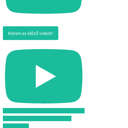
Kérem az előző videót!
Feliratkozom az Atomcsill youtube
csatornájára!