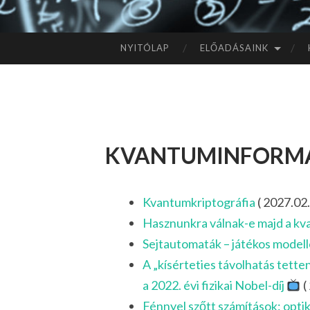
NYITÓLAP
ELŐADÁSAINK
TOVÁBB
A
TARTALOMHOZ
kvantuminform
Kvantumkriptográfia
( 2027.02.
Hasznunkra válnak-e majd a k
Sejtautomaták – játékos model
A „kísérteties távolhatás tett
a 2022. évi fizikai Nobel-díj
(
Fénnyel szőtt számítások: opt