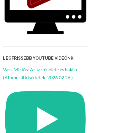
LEGFRISSEBB YOUTUBE VIDEÓNK
Vass Miklós: Az izzók élete és halála
(Atomcsill kísérletek, 2026.02.26.)