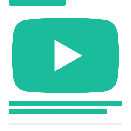
Feliratkozom az Atomcsill youtube csatornájára!