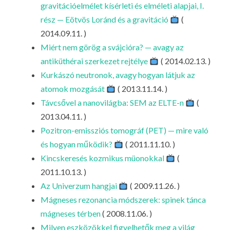
gravitációelmélet kísérleti és elméleti alapjai, I.
rész — Eötvös Loránd és a gravitáció
(
2014.09.11. )
Miért nem görög a svájcióra? — avagy az
antiküthérai szerkezet rejtélye
( 2014.02.13. )
Kurkászó neutronok, avagy hogyan látjuk az
atomok mozgását
( 2013.11.14. )
Távcsővel a nanovilágba: SEM az ELTE-n
(
2013.04.11. )
Pozitron-emissziós tomográf (PET) — mire való
és hogyan működik?
( 2011.11.10. )
Kincskeresés kozmikus müonokkal
(
2011.10.13. )
Az Univerzum hangjai
( 2009.11.26. )
Mágneses rezonancia módszerek: spinek tánca
mágneses térben
( 2008.11.06. )
Milyen eszközökkel figyelhetők meg a világ