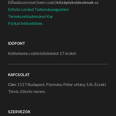
Előadássorozat (nem csak)
középiskolásoknak
az
Eötvös Loránd Tudományegyetem
Természettudományi Kar
Fizikai Intézetében
.
IDŐPONT
Kéthetente csütörtökönként 17 órától
KAPCSOLAT
Cím:
1117 Budapest, Pázmány Péter sétány 1/A, Északi
Tömb, Eötvös-terem.
SZERVEZŐK