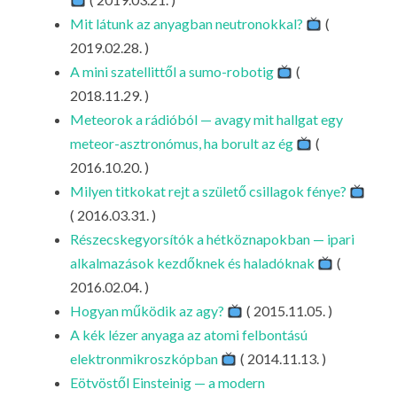
Mit látunk az anyagban neutronokkal?
(
2019.02.28. )
A mini szatellittől a sumo-robotig
(
2018.11.29. )
Meteorok a rádióból — avagy mit hallgat egy
meteor-asztronómus, ha borult az ég
(
2016.10.20. )
Milyen titkokat rejt a születő csillagok fénye?
( 2016.03.31. )
Részecskegyorsítók a hétköznapokban — ipari
alkalmazások kezdőknek és haladóknak
(
2016.02.04. )
Hogyan működik az agy?
( 2015.11.05. )
A kék lézer anyaga az atomi felbontású
elektronmikroszkópban
( 2014.11.13. )
Eötvöstől Einsteinig — a modern