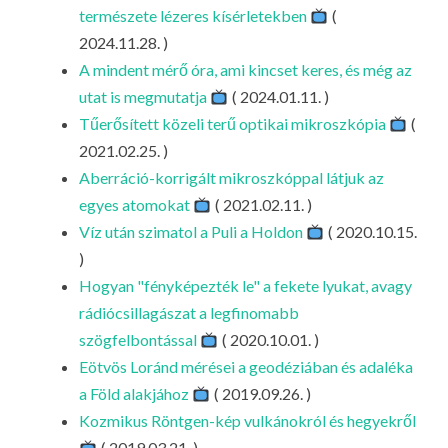
LA
természete lézeres kísérletekben
(
2024.11.28. )
G
A mindent mérő óra, ami kincset keres, és még az
O
utat is megmutatja
( 2024.01.11. )
KI
Tűerősített közeli terű optikai mikroszkópia
(
G
2021.02.25. )
Aberráció-korrigált mikroszkóppal látjuk az
egyes atomokat
( 2021.02.11. )
Víz után szimatol a Puli a Holdon
( 2020.10.15.
)
Hogyan "fényképezték le" a fekete lyukat, avagy
rádiócsillagászat a legfinomabb
szögfelbontással
( 2020.10.01. )
Eötvös Loránd mérései a geodéziában és adaléka
a Föld alakjához
( 2019.09.26. )
Kozmikus Röntgen-kép vulkánokról és hegyekről
( 2019.03.21. )