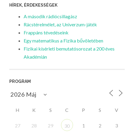
HÍREK, ÉRDEKESSÉGEK
A második rádiócsillagász
Rácstérelmélet, az Univerzum-játék
Frappáns tévedéseink
Egy matematikus a Fizika bűvöletében
Fizikai kísérleti bemutatósorozat a 200 éves
Akadémián
PROGRAM
H
K
S
C
P
S
V
27
28
29
1
2
3
30