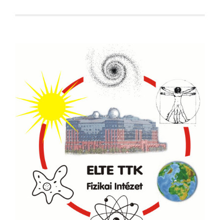
LA
G
O
KI
G