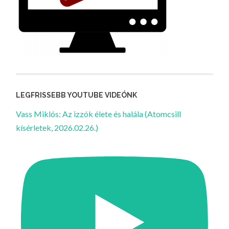
LEGFRISSEBB YOUTUBE VIDEÓNK
Vass Miklós: Az izzók élete és halála (Atomcsill
kísérletek, 2026.02.26.)