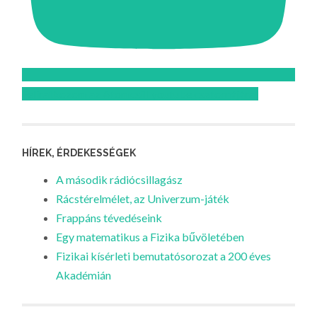
Feliratkozom az Atomcsill youtube csatornájára!
HÍREK, ÉRDEKESSÉGEK
A második rádiócsillagász
Rácstérelmélet, az Univerzum-játék
Frappáns tévedéseink
Egy matematikus a Fizika bűvöletében
Fizikai kísérleti bemutatósorozat a 200 éves
Akadémián