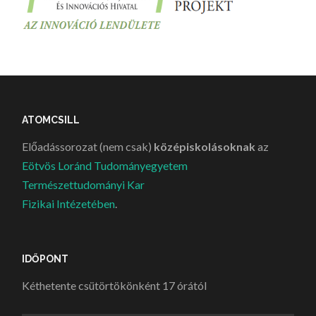
ATOMCSILL
Előadássorozat (nem csak)
középiskolásoknak
az
Eötvös Loránd Tudományegyetem
Természettudományi Kar
Fizikai Intézetében
.
IDŐPONT
Kéthetente csütörtökönként 17 órától