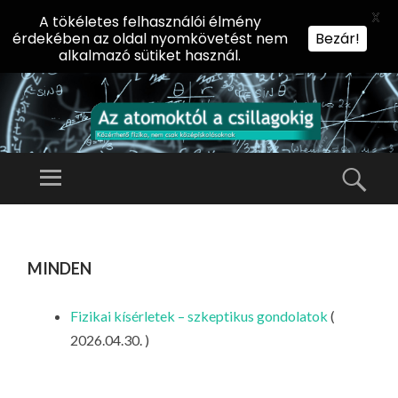
X
A tökéletes felhasználói élmény
érdekében az oldal nyomkövetést nem
Bezár!
alkalmazó sütiket használ.
AZ
AT
Menü
Kere
O
Előadássorozat
M
középiskolásoknak
TOVÁBB
O
A
az ELTE
minden
KT
TARTALOMHOZ
Természettudományi
Ó
Kar Fizikai
L
Fizikai kísérletek – szkeptikus gondolatok
(
Intézetében
A
2026.04.30. )
CS
IL