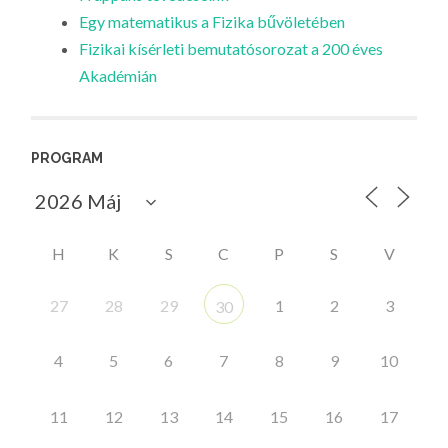
Egy matematikus a Fizika bűvöletében
Fizikai kísérleti bemutatósorozat a 200 éves
Akadémián
PROGRAM
H
K
S
C
P
S
V
27
28
29
1
2
3
30
4
5
6
7
8
9
10
11
12
13
14
15
16
17