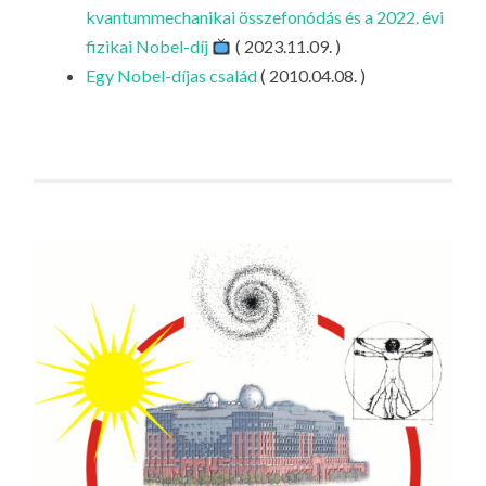
LA
kvantummechanikai összefonódás és a 2022. évi
fizikai Nobel-díj
( 2023.11.09. )
G
Egy Nobel-díjas család
( 2010.04.08. )
O
KI
G