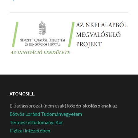
ATOMCSILL
Előadássorozat (nem csak)
középiskolásoknak
az
Eötvös Loránd Tudományegyetem
Természettudományi Kar
Fizikai Intézetében
.