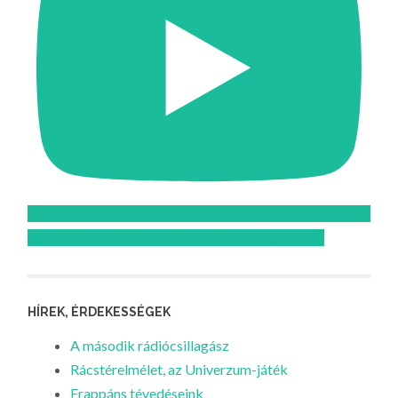
Feliratkozom az Atomcsill youtube csatornájára!
HÍREK, ÉRDEKESSÉGEK
A második rádiócsillagász
Rácstérelmélet, az Univerzum-játék
Frappáns tévedéseink