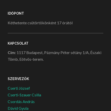
IDŐPONT
Kéthetente csütörtökönként 17 órától
KAPCSOLAT
Cím:
1117 Budapest, Pázmány Péter sétány 1/A, Északi
Tömb, Eötvös-terem.
SZERVEZŐK
Cserti József
Cserti-Szauer Csilla
Csordás András
Dávid Gyula