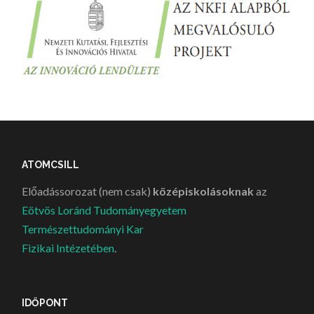
ATOMCSILL
Előadássorozat (nem csak)
középiskolásoknak
az
Eötvös Loránd Tudományegyetem
Természettudományi Kar
Fizikai Intézetében
.
IDŐPONT