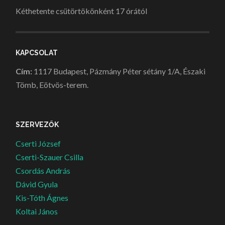
Kéthetente csütörtökönként 17 órától
KAPCSOLAT
Cím:
1117 Budapest, Pázmány Péter sétány 1/A, Északi
Tömb, Eötvös-terem.
SZERVEZŐK
Cserti József
Cserti-Szauer Csilla
Csordás András
Dávid Gyula
Kis-Tóth Ágnes
Koltai János