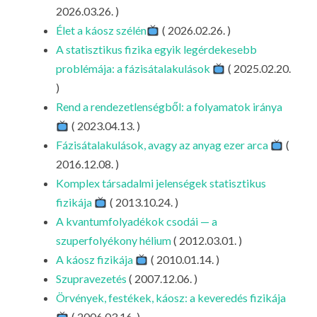
LA
2026.03.26. )
Élet a káosz szélén
( 2026.02.26. )
G
A statisztikus fizika egyik legérdekesebb
O
problémája: a fázisátalakulások
( 2025.02.20.
KI
)
G
Rend a rendezetlenségből: a folyamatok iránya
( 2023.04.13. )
Fázisátalakulások, avagy az anyag ezer arca
(
2016.12.08. )
Komplex társadalmi jelenségek statisztikus
fizikája
( 2013.10.24. )
A kvantumfolyadékok csodái — a
szuperfolyékony hélium
( 2012.03.01. )
A káosz fizikája
( 2010.01.14. )
Szupravezetés
( 2007.12.06. )
Örvények, festékek, káosz: a keveredés fizikája
( 2006.03.16. )