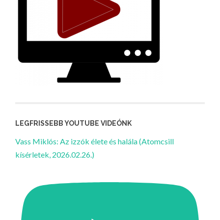
LEGFRISSEBB YOUTUBE VIDEÓNK
Vass Miklós: Az izzók élete és halála (Atomcsill
kísérletek, 2026.02.26.)