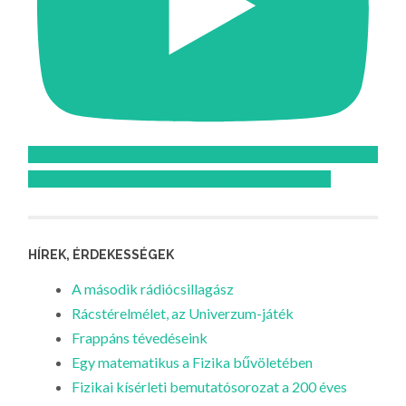
Feliratkozom az Atomcsill youtube csatornájára!
HÍREK, ÉRDEKESSÉGEK
A második rádiócsillagász
Rácstérelmélet, az Univerzum-játék
Frappáns tévedéseink
Egy matematikus a Fizika bűvöletében
Fizikai kísérleti bemutatósorozat a 200 éves