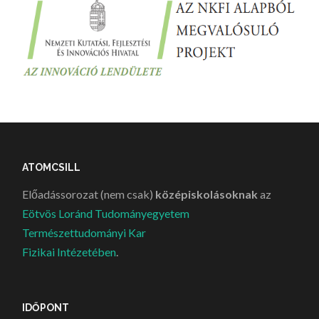
ATOMCSILL
Előadássorozat (nem csak)
középiskolásoknak
az
Eötvös Loránd Tudományegyetem
Természettudományi Kar
Fizikai Intézetében
.
IDŐPONT