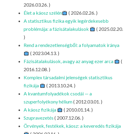
LA
2026.03.26. )
Élet a káosz szélén
( 2026.02.26. )
G
A statisztikus fizika egyik legérdekesebb
O
problémája: a fázisátalakulások
( 2025.02.20.
KI
)
G
Rend a rendezetlenségből: a folyamatok iránya
( 2023.04.13. )
Fázisátalakulások, avagy az anyag ezer arca
(
2016.12.08. )
Komplex társadalmi jelenségek statisztikus
fizikája
( 2013.10.24. )
A kvantumfolyadékok csodái — a
szuperfolyékony hélium
( 2012.03.01. )
A káosz fizikája
( 2010.01.14. )
Szupravezetés
( 2007.12.06. )
Örvények, festékek, káosz: a keveredés fizikája
( 2006.03.16. )