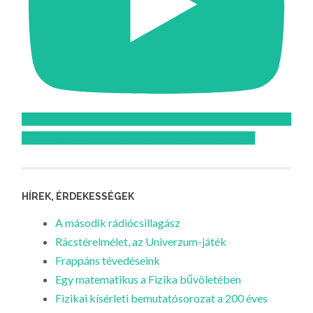
Feliratkozom az Atomcsill youtube csatornájára!
HÍREK, ÉRDEKESSÉGEK
A második rádiócsillagász
Rácstérelmélet, az Univerzum-játék
Frappáns tévedéseink
Egy matematikus a Fizika bűvöletében
Fizikai kísérleti bemutatósorozat a 200 éves