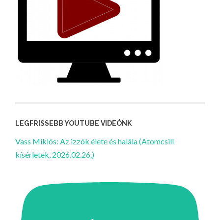
LEGFRISSEBB YOUTUBE VIDEÓNK
Vass Miklós: Az izzók élete és halála (Atomcsill
kísérletek, 2026.02.26.)