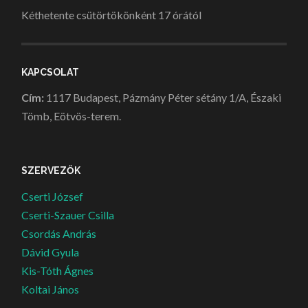
Kéthetente csütörtökönként 17 órától
KAPCSOLAT
Cím:
1117 Budapest, Pázmány Péter sétány 1/A, Északi
Tömb, Eötvös-terem.
SZERVEZŐK
Cserti József
Cserti-Szauer Csilla
Csordás András
Dávid Gyula
Kis-Tóth Ágnes
Koltai János