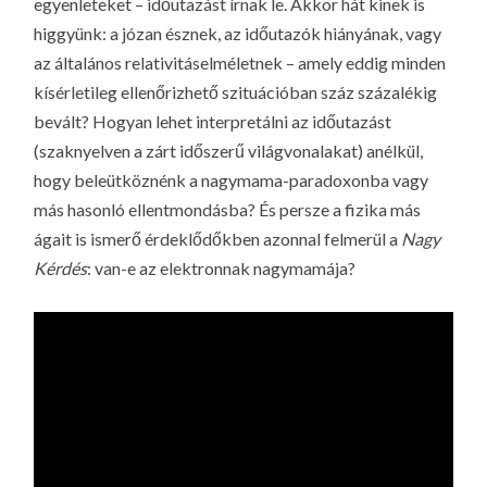
egyenleteket – időutazást írnak le. Akkor hát kinek is
higgyünk: a józan észnek, az időutazók hiányának, vagy
az általános relativitáselméletnek – amely eddig minden
kísérletileg ellenőrizhető szituációban száz százalékig
bevált? Hogyan lehet interpretálni az időutazást
(szaknyelven a zárt időszerű világvonalakat) anélkül,
hogy beleütköznénk a nagymama-paradoxonba vagy
más hasonló ellentmondásba? És persze a fizika más
ágait is ismerő érdeklődőkben azonnal felmerül a
Nagy
Kérdés
: van-e az elektronnak nagymamája?