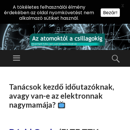
X
A tökéletes felhasználói élmény
érdekében az oldal nyomkövetést nem
Bezár!
alkalmazó sütiket használ.
AZ
AT
Menü
Kere
O
Előadássorozat
M
középiskolásoknak
TOVÁBB
O
A
az ELTE
Tanácsok kezdő időutazóknak,
KT
TARTALOMHOZ
Természettudományi
Ó
avagy van-e az elektronnak
Kar Fizikai
L
nagymamája?
Intézetében
A
CS
IL