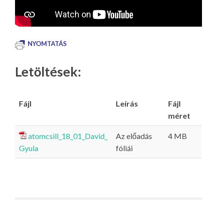
NYOMTATÁS
Letöltések:
Fájl
Leírás
Fájl
méret
atomcsill_18_01_David_
Az előadás
4 MB
Gyula
fóliái