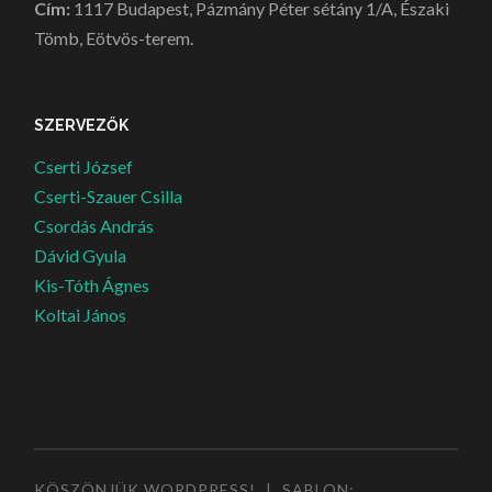
Cím:
1117 Budapest, Pázmány Péter sétány 1/A, Északi
Tömb, Eötvös-terem.
SZERVEZŐK
Cserti József
Cserti-Szauer Csilla
Csordás András
Dávid Gyula
Kis-Tóth Ágnes
Koltai János
KÖSZÖNJÜK WORDPRESS!
|
SABLON: