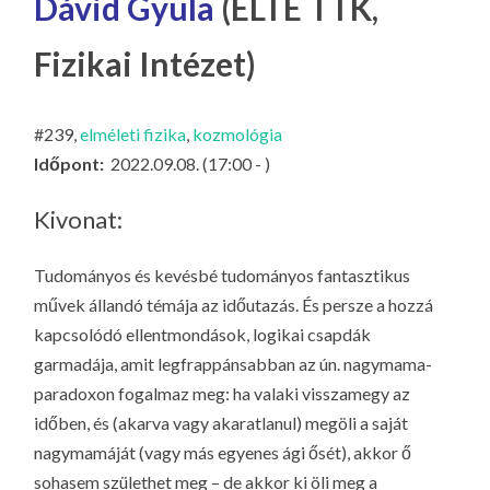
Dávid Gyula
(ELTE TTK,
LA
G
Fizikai Intézet)
O
KI
#239,
elméleti fizika
,
kozmológia
G
Időpont:
2022.09.08. (17:00 - )
Kivonat:
Tudományos és kevésbé tudományos fantasztikus
művek állandó témája az időutazás. És persze a hozzá
kapcsolódó ellentmondások, logikai csapdák
garmadája, amit legfrappánsabban az ún. nagymama-
paradoxon fogalmaz meg: ha valaki visszamegy az
időben, és (akarva vagy akaratlanul) megöli a saját
nagymamáját (vagy más egyenes ági ősét), akkor ő
sohasem születhet meg – de akkor ki öli meg a