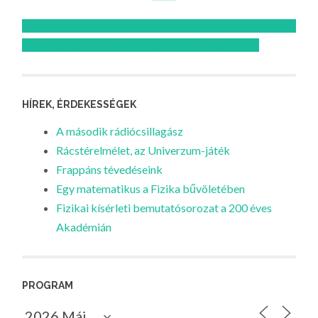
Feliratkozom az Atomcsill youtube csatornájára!
HÍREK, ÉRDEKESSÉGEK
A második rádiócsillagász
Rácstérelmélet, az Univerzum-játék
Frappáns tévedéseink
Egy matematikus a Fizika bűvöletében
Fizikai kísérleti bemutatósorozat a 200 éves
Akadémián
PROGRAM