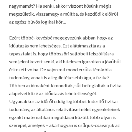
nagymamát? Ha senki, akkor viszont hősünk mégis
megszületik, visszamegy a múltba, és kezdődik elölről
az egész bűvös logikai kör…
Ezért többé-kevésbé megegyezünk abban, hogy az
időutazás nem lehetséges. Ezt alátámasztja az a
tapasztalat is, hogy többszöri sajtóbeli felszólításra
sem jelentkezett senki, aki hitelesen igazoltan a jövőből
érkezett volna. De vajon mit mond erről a témáról a
tudomány, annak is a legilletékesebb ága, a fizika?
Többen axiómaként kimondták, sőt befoglalták a fizika
alapelvei közé az időutazás lehetetlenségét.
Ugyanakkor az időről eddig legtöbbet kiderítő fizikai
tudomány, az általános relativitáselmélet egyenleteinek
egzakt matematikai megoldásai között több olyan is
szerepel, amelyek – akárhogyan is csűrjük-csavarjuk az