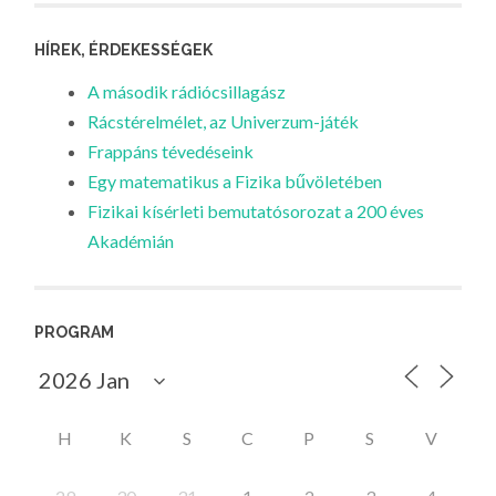
HÍREK, ÉRDEKESSÉGEK
A második rádiócsillagász
Rácstérelmélet, az Univerzum-játék
Frappáns tévedéseink
Egy matematikus a Fizika bűvöletében
Fizikai kísérleti bemutatósorozat a 200 éves
Akadémián
PROGRAM
H
K
S
C
P
S
V