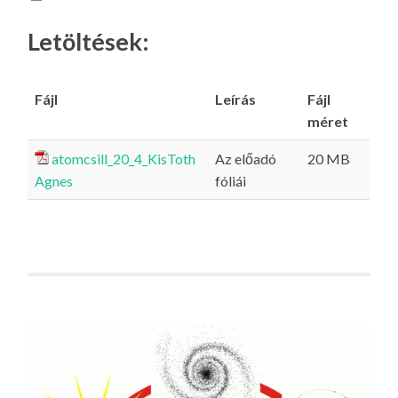
Letöltések:
Fájl
Leírás
Fájl
méret
atomcsill_20_4_KisToth
Az előadó
20 MB
Agnes
fóliái