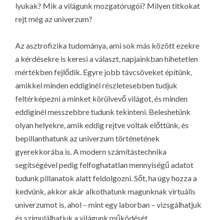
lyukak? Mik a világunk mozgatórugói? Milyen titkokat
rejt még az univerzum?
Az asztrofizika tudománya, ami sok más között ezekre
a kérdésekre is keresi a választ, napjainkban hihetetlen
mértékben fejlődik. Egyre jobb távcsöveket építünk,
amikkel minden eddiginél részletesebben tudjuk
feltérképezni a minket körülvevő világot, és minden
eddiginél messzebbre tudunk tekinteni. Beleshetünk
olyan helyekre, amik eddig rejtve voltak előttünk, és
bepillanthatunk az univerzum történetének
gyerekkorába is. A modern számítástechnika
segítségével pedig felfoghatatlan mennyiségű adatot
tudunk pillanatok alatt feldolgozni. Sőt, ha úgy hozza a
kedvünk, akkor akár alkothatunk magunknak virtuális
univerzumot is, ahol – mint egy laborban – vizsgálhatjuk
és szimulálhatjuk a világunk működését.