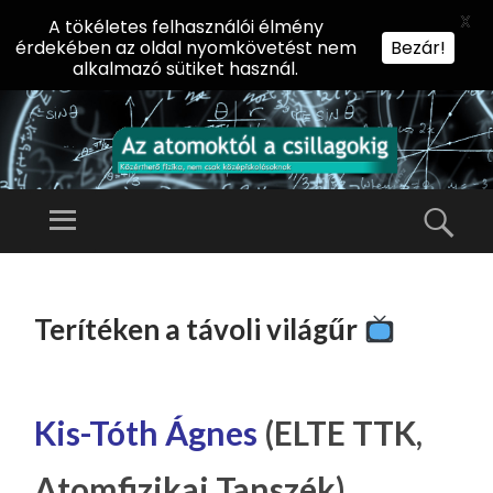
X
A tökéletes felhasználói élmény
érdekében az oldal nyomkövetést nem
Bezár!
alkalmazó sütiket használ.
AZ
AT
Menü
Kere
O
Előadássorozat
M
középiskolásoknak
TOVÁBB
O
A
az ELTE
Terítéken a távoli világűr
KT
TARTALOMHOZ
Természettudományi
Ó
Kar Fizikai
L
Intézetében
A
Kis-Tóth Ágnes
(ELTE TTK,
CS
Atomfizikai Tanszék)
IL