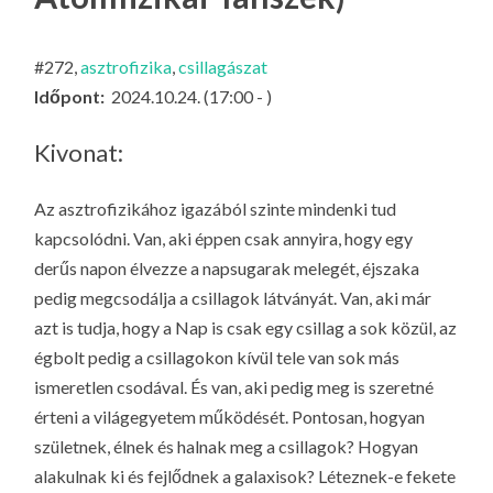
LA
G
#272,
asztrofizika
,
csillagászat
O
Időpont:
2024.10.24. (17:00 - )
KI
G
Kivonat:
Az asztrofizikához igazából szinte mindenki tud
kapcsolódni. Van, aki éppen csak annyira, hogy egy
derűs napon élvezze a napsugarak melegét, éjszaka
pedig megcsodálja a csillagok látványát. Van, aki már
azt is tudja, hogy a Nap is csak egy csillag a sok közül, az
égbolt pedig a csillagokon kívül tele van sok más
ismeretlen csodával. És van, aki pedig meg is szeretné
érteni a világegyetem működését. Pontosan, hogyan
születnek, élnek és halnak meg a csillagok? Hogyan
alakulnak ki és fejlődnek a galaxisok? Léteznek-e fekete