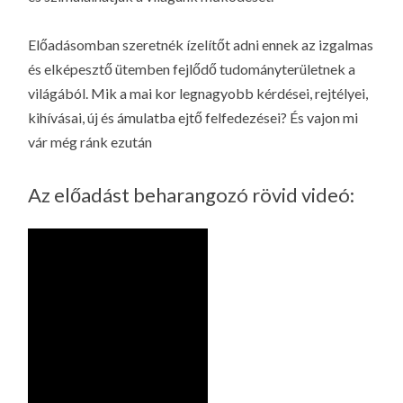
Előadásomban szeretnék ízelítőt adni ennek az izgalmas
és elképesztő ütemben fejlődő tudományterületnek a
világából. Mik a mai kor legnagyobb kérdései, rejtélyei,
kihívásai, új és ámulatba ejtő felfedezései? És vajon mi
vár még ránk ezután
Az előadást beharangozó rövid videó: