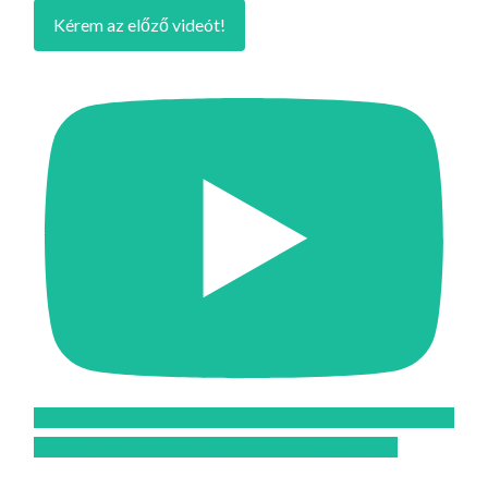
Kérem az előző videót!
Feliratkozom az Atomcsill youtube csatornájára!