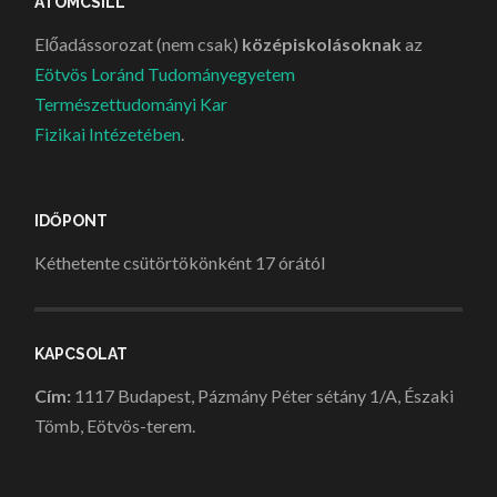
ATOMCSILL
Előadássorozat (nem csak)
középiskolásoknak
az
Eötvös Loránd Tudományegyetem
Természettudományi Kar
Fizikai Intézetében
.
IDŐPONT
Kéthetente csütörtökönként 17 órától
KAPCSOLAT
Cím:
1117 Budapest, Pázmány Péter sétány 1/A, Északi
Tömb, Eötvös-terem.