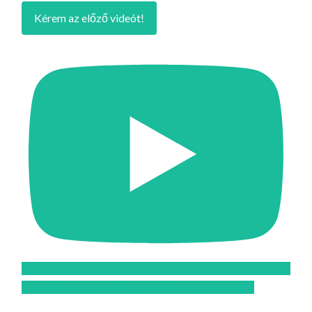
Kérem az előző videót!
Feliratkozom az Atomcsill youtube csatornájára!