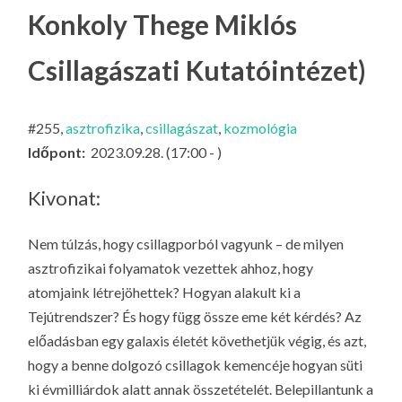
LA
Konkoly Thege Miklós
G
Csillagászati Kutatóintézet)
O
KI
G
#255,
asztrofizika
,
csillagászat
,
kozmológia
Időpont:
2023.09.28. (17:00 - )
Kivonat:
Nem túlzás, hogy csillagporból vagyunk – de milyen
asztrofizikai folyamatok vezettek ahhoz, hogy
atomjaink létrejöhettek? Hogyan alakult ki a
Tejútrendszer? És hogy függ össze eme két kérdés? Az
előadásban egy galaxis életét követhetjük végig, és azt,
hogy a benne dolgozó csillagok kemencéje hogyan süti
ki évmilliárdok alatt annak összetételét. Belepillantunk a