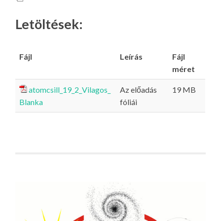
Letöltések:
Fájl
Leírás
Fájl
méret
atomcsill_19_2_Vilagos_
Az előadás
19 MB
Blanka
fóliái