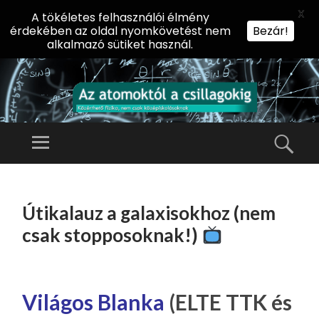
X
A tökéletes felhasználói élmény
érdekében az oldal nyomkövetést nem
Bezár!
alkalmazó sütiket használ.
AZ
AT
Menü
Kere
O
Előadássorozat
M
középiskolásoknak
TOVÁBB
O
A
az ELTE
Útikalauz a galaxisokhoz (nem
KT
TARTALOMHOZ
Természettudományi
Ó
csak stopposoknak!)
Kar Fizikai
L
Intézetében
A
CS
Világos Blanka
(ELTE TTK és
IL