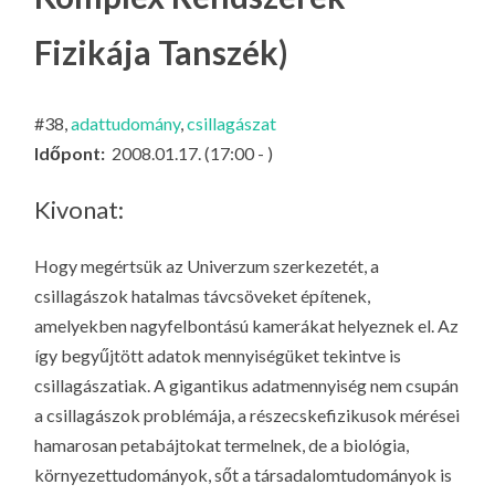
LA
Fizikája Tanszék)
G
O
KI
#38,
adattudomány
,
csillagászat
G
Időpont:
2008.01.17. (17:00 - )
Kivonat:
Hogy megértsük az Univerzum szerkezetét, a
csillagászok hatalmas távcsöveket építenek,
amelyekben nagyfelbontású kamerákat helyeznek el. Az
így begyűjtött adatok mennyiségüket tekintve is
csillagászatiak. A gigantikus adatmennyiség nem csupán
a csillagászok problémája, a részecskefizikusok mérései
hamarosan petabájtokat termelnek, de a biológia,
környezettudományok, sőt a társadalomtudományok is