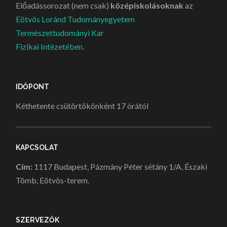
Előadássorozat (nem csak)
középiskolásoknak
az
Eötvös Loránd Tudományegyetem
Természettudományi Kar
Fizikai Intézetében
.
IDŐPONT
Kéthetente csütörtökönként 17 órától
KAPCSOLAT
Cím:
1117 Budapest, Pázmány Péter sétány 1/A, Északi
Tömb, Eötvös-terem.
SZERVEZŐK