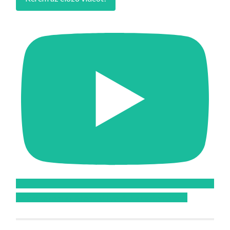
Feliratkozom az Atomcsill youtube csatornájára!