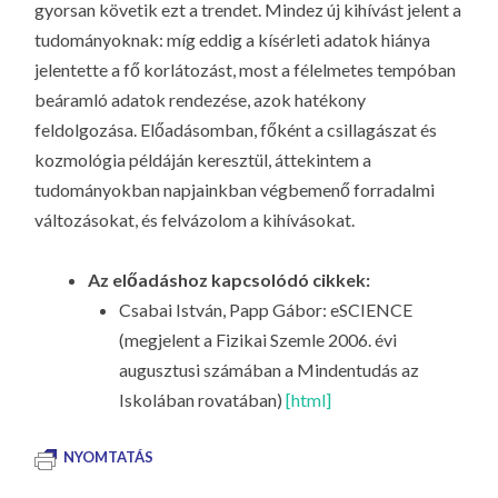
gyorsan követik ezt a trendet. Mindez új kihívást jelent a
tudományoknak: míg eddig a kísérleti adatok hiánya
jelentette a fő korlátozást, most a félelmetes tempóban
beáramló adatok rendezése, azok hatékony
feldolgozása. Előadásomban, főként a csillagászat és
kozmológia példáján keresztül, áttekintem a
tudományokban napjainkban végbemenő forradalmi
változásokat, és felvázolom a kihívásokat.
Az előadáshoz kapcsolódó cikkek:
Csabai István, Papp Gábor: eSCIENCE
(megjelent a Fizikai Szemle 2006. évi
augusztusi számában a Mindentudás az
Iskolában rovatában)
[html]
NYOMTATÁS