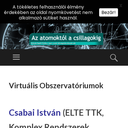
X
A tökéletes felhasználói élmény
érdekében az oldal nyomkövetést nem
Bezár!
alkalmazó sütiket használ.
AZ
AT
Menü
Kere
O
Előadássorozat
M
középiskolásoknak
TOVÁBB
O
A
az ELTE
Virtuális Obszervatóriumok
KT
TARTALOMHOZ
Természettudományi
Ó
Kar Fizikai
L
Intézetében
A
Csabai István
(ELTE TTK,
CS
Komplex Rendszerek
IL