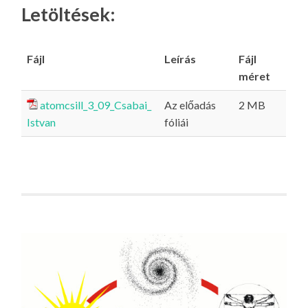
Letöltések:
Fájl
Leírás
Fájl
méret
atomcsill_3_09_Csabai_
Az előadás
2 MB
Istvan
fóliái