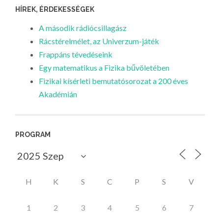
HÍREK, ÉRDEKESSÉGEK
A második rádiócsillagász
Rácstérelmélet, az Univerzum-játék
Frappáns tévedéseink
Egy matematikus a Fizika bűvöletében
Fizikai kísérleti bemutatósorozat a 200 éves
Akadémián
PROGRAM
H
K
S
C
P
S
V
1
2
3
4
5
6
7